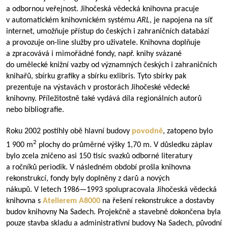
a odbornou veřejnost. Jihočeská vědecká knihovna pracuje
v automatickém knihovnickém systému
ARL
, je napojena na síť
internet, umožňuje přístup do českých i zahraničních databází
a provozuje on-line služby pro uživatele. Knihovna doplňuje
a zpracovává i mimořádné fondy, např. knihy svázané
do umělecké knižní vazby od významných českých i zahraničních
knihařů, sbírku grafiky a sbírku exlibris. Tyto sbírky pak
prezentuje na výstavách v prostorách Jihočeské vědecké
knihovny. Příležitostně také vydává díla regionálních autorů
nebo bibliografie.
Roku 2002 postihly obě hlavní budovy
povodně
, zatopeno bylo
2
1 900 m
plochy do průměrné výšky 1,70 m. V důsledku záplav
bylo zcela zničeno asi 150 tisíc svazků odborné literatury
a ročníků periodik. V následném období prošla knihovna
rekonstrukcí, fondy byly doplněny z darů a nových
nákupů. V letech
1986—1993
spolupracovala Jihočeská vědecká
knihovna s
Atelierem A8000
na řešení rekonstrukce a dostavby
budov knihovny Na Sadech. Projekčně a stavebně dokončena byla
pouze stavba skladu a administrativní budovy Na Sadech, původní