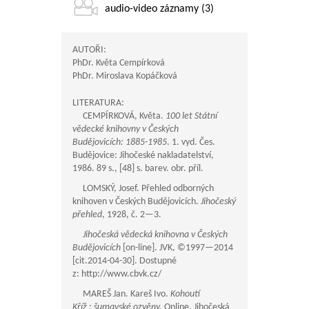
audio-video záznamy (3)
AUTOŘI:
PhDr. Květa Cempírková
PhDr. Miroslava Kopáčková
LITERATURA:
CEMPÍRKOVÁ, Květa.
100 let Státní
vědecké knihovny v Českých
Budějovicích: 1885-1985
. 1. vyd. Čes.
Budějovice: Jihočeské nakladatelství,
1986. 89 s., [48] s. barev. obr. příl.
LOMSKÝ, Josef. Přehled odborných
knihoven v Českých Budějovicích.
Jihočeský
přehled
, 1928, č.
2—3
.
Jihočeská vědecká knihovna v Českých
Budějovicích
[on-line]. JVK, ©
1997—2014
[cit.2014-04-30]. Dostupné
z: http://www.cbvk.cz/
MAREŠ Jan. Kareš Ivo.
Kohoutí
Kříž : šumavské ozvěny.
Online. Jihočeská