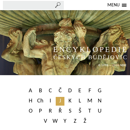
MENU
ENCYKLOPEDIE
ČESKÝCH BUDĚJOVIC
© 1998 — 2026 NEBE
A
B
C
Č
D
E
F
G
H
Ch
I
J
K
L
M
N
O
P
R
Ř
S
Š
T
U
V
W
Y
Z
Ž