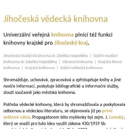
Jihočeská vědecká knihovna
Univerzální veřejná
knihovna
plnící též funkci
knihovny krajské pro
Jihočeský kraj
.
Jihočeská studijní knihovna dr. Zdeňka Nejedlého | Státní studijní
knihovna dr. Zdeňka Nejedlého | Okresní knihovna | Krajská lidová
knihovna | Krajská knihovna | Státní vědecká knihovna
Shromažďuje, uchovává, zpracovává a zpřístupňuje knihy a jiné
nosiče informací, poskytuje bibliografické a informační služby,
slouží současně jako městská knihovna.
Potřeba vědecké knihovny, která by shromažďovala a poskytovala
odbornou a vědeckou literaturu, se objevovala již po
první
světové válce
. Propagátorem této myšlenky byl zejm. J.
Lomský
,
který se snažil pro tuto ideu využít zákona 430/1919 Sb.