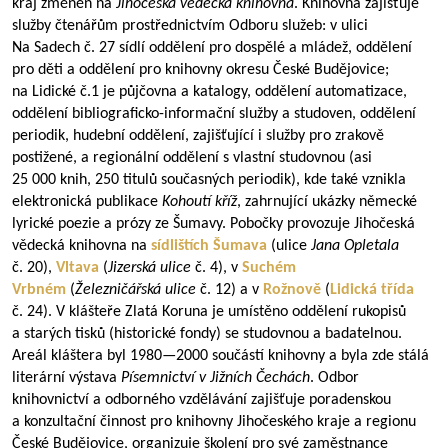
kraj změněn na
Jihočeská vědecká knihovna
. Knihovna zajišťuje
služby čtenářům prostřednictvím Odboru služeb: v ulici
Na Sadech č. 27 sídlí oddělení pro dospělé a mládež, oddělení
pro děti a oddělení pro knihovny okresu České Budějovice;
na Lidické č.1 je půjčovna a katalogy, oddělení automatizace,
oddělení bibliograficko-informační služby a studoven, oddělení
periodik, hudební oddělení, zajišťující i služby pro zrakově
postižené, a regionální oddělení s vlastní studovnou (asi
25 000 knih, 250 titulů současných periodik), kde také vznikla
elektronická publikace
Kohoutí kříž
, zahrnující ukázky německé
lyrické poezie a prózy ze Šumavy. Pobočky provozuje Jihočeská
vědecká knihovna na
sídlištích
Šumava
(ulice
Jana Opletala
č. 20),
Vltava
(
Jizerská ulice
č. 4), v
Suchém
Vrbné
m
(
Železničářská ulice
č. 12) a v
Rožnově
(
Lidická třída
č. 24). V klášteře Zlatá Koruna je umístěno oddělení rukopisů
a starých tisků (historické fondy) se studovnou a badatelnou.
Areál kláštera byl
1980—2000
součástí knihovny a byla zde stálá
literární výstava
Písemnictví v Jižních Čechách
. Odbor
knihovnictví a odborného vzdělávání zajišťuje poradenskou
a konzultační činnost pro knihovny Jihočeského kraje a regionu
České Budějovice, organizuje školení pro své zaměstnance