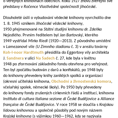
o veřejných knihovnách obecních. Roku 1927 znovu zveřejnil své
představy v
Ročence Vlastivědné společnosti jihočeské
.
Dlouholeté úsilí o vybudování vědecké knihovny vyvrcholilo dne
1. 8. 1945 vznikem
Jihočeské vědecké knihovny
,
1950 přejmenované na
Státní studijní knihovnu dr. Zdeňka
Nejedlého
. Prvním ředitelem byl
Jan Bartovský
, kterého
1949 vystřídal
Mirko Riedl
(
1920—2013
). Z původního umístění
v
Lamezanově vile
(
U Zimního stadionu
č. 3)
v areálu továrny
Koh-i-noor Hardtmuth
přesídlila do
Eggertovy vily
architekta
J.
Sandnera
v ulici
Na Sadech
č. 27, kde byla v květnu
1948 po zformování základního fondu otevřena pro veřejnost.
Ten byl zpočátku budován z darů a konfiskátů, po 1948 byly
do knihovny převedeny knihy zaniklých spolků a organizací
(okresní učitelská knihovna,
Obchodní a živnostenská komora
,
včelařský spolek, německé školy). Po 1950 byly převedeny
do knihovny fondy zrušených církevních řádů a institucí, knihovna
Instituto di cultura italiana sezione di České Budějovice
a
Alliance
française de České Budějovice
. V roce 1958 se sloučila s
Krajskou
lidovou knihovnou
a společně působily pod novým názvem
Krajská knihovna
(s výjimkou
1960—1962
, kdy se nazývala