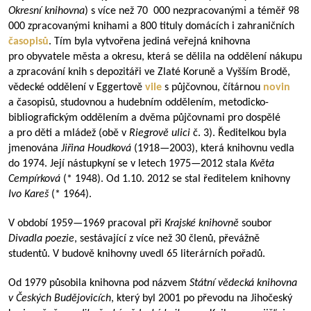
Okresní knihovna
) s více než 70 000 nezpracovanými a téměř 98
000 zpracovanými knihami a 800 tituly domácích i zahraničních
časopisů
. Tím byla vytvořena jediná veřejná knihovna
pro obyvatele města a okresu, která se dělila na oddělení nákupu
a zpracování knih s depozitáři ve Zlaté Koruně a Vyšším Brodě,
vědecké oddělení v Eggertově
vile
s půjčovnou, čítárnou
novin
a časopisů, studovnou a hudebním oddělením, metodicko-
bibliografickým oddělením a dvěma půjčovnami pro dospělé
a pro děti a mládež (obě v
Riegrově ulici
č. 3). Ředitelkou byla
jmenována
Jiřina Houdková
(
1918—2003
), která knihovnu vedla
do 1974. Její nástupkyní se v letech
1975—2012
stala
Květa
Cempírková
(* 1948). Od 1.10. 2012 se stal ředitelem knihovny
Ivo Kareš
(*
1964).
V období
1959—1969
pracoval při
Krajské knihovně
soubor
Divadla poezie
, sestávající z více než 30 členů, převážně
studentů. V budově knihovny uvedl 65 literárních pořadů.
Od 1979 působila knihovna pod názvem
Státní vědecká knihovna
v Českých Budějovicích
, který byl 2001 po převodu na Jihočeský