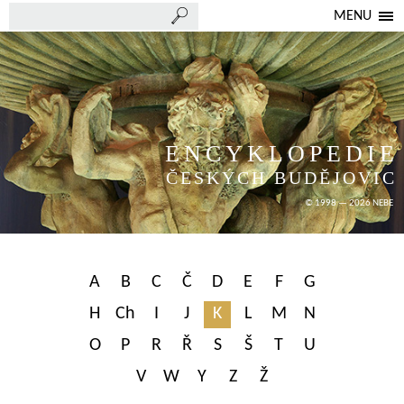
MENU
ENCYKLOPEDIE
ČESKÝCH BUDĚJOVIC
© 1998 — 2026 NEBE
A
B
C
Č
D
E
F
G
H
Ch
I
J
K
L
M
N
O
P
R
Ř
S
Š
T
U
V
W
Y
Z
Ž