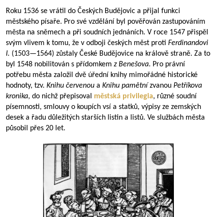
Roku 1536 se vrátil do Českých Budějovic a přijal funkci
městského písaře. Pro své vzdělání byl pověřován zastupováním
města na sněmech a při soudních jednáních. V roce 1547 přispěl
svým vlivem k tomu, že v odboji českých měst proti
Ferdinandovi
I.
(
1503—1564
) zůstaly České Budějovice na králově straně. Za to
byl 1548 nobilitován s přídomkem
z Benešova
. Pro právní
potřebu města založil dvě úřední knihy mimořádné historické
hodnoty, tzv.
Knihu červenou
a
Knihu pamětní
zvanou
Petříkova
kronika
, do nichž přepisoval
městská privilegia
, různé soudní
písemnosti, smlouvy o koupích vsí a statků, výpisy ze zemských
desek a řadu důležitých starších listin a listů. Ve službách města
působil přes 20 let.