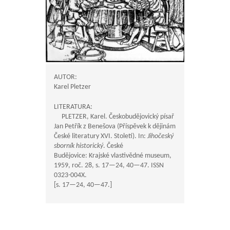
AUTOR:
Karel Pletzer
LITERATURA:
PLETZER, Karel. Českobudějovický písař
Jan Petřík z Benešova (Příspěvek k dějinám
České literatury XVI. Století). In:
Jihočeský
sborník historický
. České
Budějovice: Krajské vlastivědné museum,
1959, roč. 28, s.
17—24
,
40—47
. ISSN
0323-004X.
[s.
17—24
,
40—47
.]