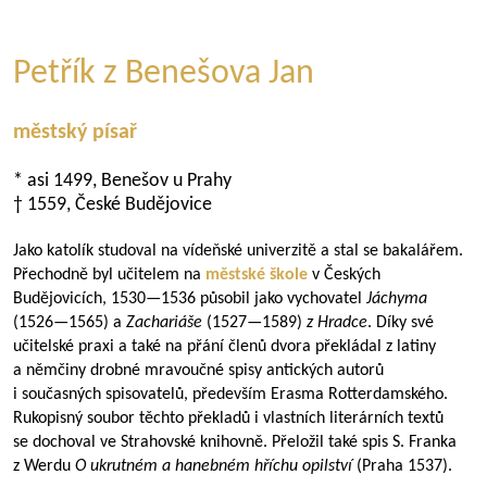
Petřík z Benešova Jan
městský písař
* asi 1499, Benešov u Prahy
† 1559, České Budějovice
Jako katolík studoval na vídeňské univerzitě a stal se bakalářem.
Přechodně byl učitelem na
městské škole
v Českých
Budějovicích,
1530—1536
působil jako vychovatel
Jáchyma
(
1526—1565
) a
Zachariáše
(
1527—1589
)
z Hradce
. Díky své
učitelské praxi a také na přání členů dvora překládal z latiny
a němčiny drobné mravoučné spisy antických autorů
i současných spisovatelů, především Erasma Rotterdamského.
Rukopisný soubor těchto překladů i vlastních literárních textů
se dochoval ve Strahovské knihovně. Přeložil také spis S. Franka
z Werdu
O ukrutném a hanebném hříchu opilství
(Praha 1537).