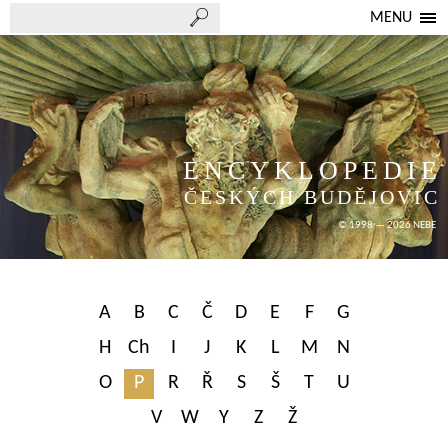
MENU
ENCYKLOPEDIE
ČESKÝCH BUDĚJOVIC
© 1998 — 2026 NEBE
A
B
C
Č
D
E
F
G
H
Ch
I
J
K
L
M
N
O
P
R
Ř
S
Š
T
U
V
W
Y
Z
Ž