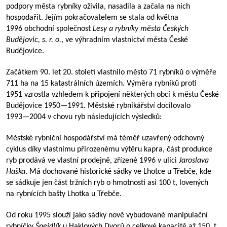
podpory města rybníky oživila, nasadila a začala na nich
hospodařit. Jejím pokračovatelem se stala od května
1996 obchodní společnost
Lesy a rybníky města Českých
Budějovic, s.
r.
o.
, ve výhradním vlastnictví města České
Budějovice.
Začátkem 90. let 20. století vlastnilo město 71 rybníků o výměře
711 ha na 15 katastrálních územích. Výměra rybníků proti
1951 vzrostla vzhledem k připojení některých obcí k městu České
Budějovice
1950—1991
. Městské rybníkářství docilovalo
1993—2004
v chovu ryb následujících výsledků:
Městské rybniční hospodářství má téměř uzavřený odchovný
cyklus díky vlastnímu přirozenému výtěru kapra, část produkce
ryb prodává ve vlastní prodejně, zřízené 1996 v ulici
Jaroslava
Haška
. Má dochované historické sádky ve Lhotce u Třebče, kde
se sádkuje jen část tržních ryb o hmotnosti asi 100 t, lovených
na rybnících bašty Lhotka u Třebče.
Od roku 1995 slouží jako sádky nově vybudované manipulační
rybníčky
Šnejdlík
u Haklových Dvorů o celkové kapacitě až 150 t