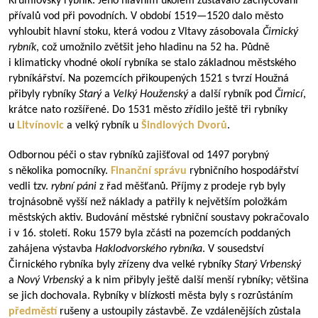
Krumlovský rybník. Jeho hlavním úkolem zůstávalo zachycování
přívalů vod při povodních. V období
1519—1520
dalo město
vyhloubit hlavní stoku, která vodou z Vltavy zásobovala
Čirnický
rybník
, což umožnilo zvětšit jeho hladinu na 52 ha. Půdně
i klimaticky vhodné okolí rybníka se stalo základnou městského
rybníkářství. Na pozemcích přikoupených 1521 s tvrzí Houžná
přibyly rybníky
Starý
a
Velký Houženský
a další rybník pod
Čirnicí
,
krátce nato rozšířené. Do 1531 město zřídilo ještě tři rybníky
u
Litvínovic
a velký rybník u
Šindlových Dvorů
.
Odbornou péči o stav rybníků zajišťoval od 1497 porybný
s několika pomocníky.
Finanční správu
rybničního hospodářství
vedli tzv.
rybní páni
z řad měšťanů. Příjmy z prodeje ryb byly
trojnásobně vyšší než náklady a patřily k největším položkám
městských aktiv. Budování městské rybniční soustavy pokračovalo
i v 16. století. Roku 1579 byla zčásti na pozemcích poddaných
zahájena výstavba
Haklodvorského rybníka
. V sousedství
Čirnického rybníka byly zřízeny dva velké rybníky
Starý Vrbenský
a
Nový Vrbenský
a k nim přibyly ještě další menší rybníky; většina
se jich dochovala. Rybníky v blízkosti města byly s rozrůstáním
předměstí
rušeny a ustoupily zástavbě. Ze vzdálenějších zůstala