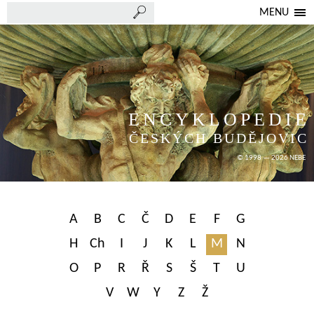
MENU
ENCYKLOPEDIE
ČESKÝCH BUDĚJOVIC
© 1998 — 2026 NEBE
A
B
C
Č
D
E
F
G
H
Ch
I
J
K
L
M
N
O
P
R
Ř
S
Š
T
U
V
W
Y
Z
Ž