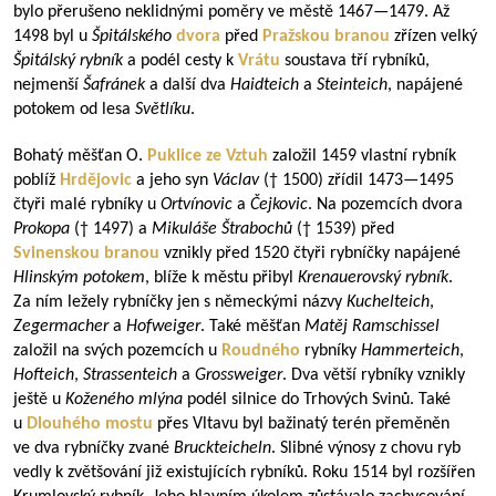
bylo přerušeno neklidnými poměry ve městě
1467—1479
. Až
1498 byl u
Špitálského
dvora
před
Pražskou branou
zřízen velký
Špitálský rybník
a podél cesty k
Vrátu
soustava tří rybníků,
nejmenší
Šafránek
a další dva
Haidteich
a
Steinteich
, napájené
potokem od lesa
Světlíku
.
Bohatý měšťan O.
Puklice ze Vztuh
založil 1459 vlastní rybník
poblíž
Hrdějovic
a jeho syn
Václav
(† 1500) zřídil
1473—1495
čtyři malé rybníky u
Ortvínovic
a
Čejkovic
. Na pozemcích dvora
Prokopa
(† 1497) a
Mikuláše Štrabochů
(† 1539) před
Svinenskou branou
vznikly před 1520 čtyři rybníčky napájené
Hlinským potokem
, blíže k městu přibyl
Krenauerovský rybník
.
Za ním ležely rybníčky jen s německými názvy
Kuchelteich
,
Zegermacher
a
Hofweiger
. Také měšťan
Matěj Ramschissel
založil na svých pozemcích u
Roudného
rybníky
Hammerteich
,
Hofteich
,
Strassenteich
a
Grossweiger
. Dva větší rybníky vznikly
ještě u
Koženého mlýna
podél silnice do Trhových Svinů. Také
u
Dlouhého mostu
přes Vltavu byl bažinatý terén přeměněn
ve dva rybníčky zvané
Bruckteicheln
. Slibné výnosy z chovu ryb
vedly k zvětšování již existujících rybníků. Roku 1514 byl rozšířen