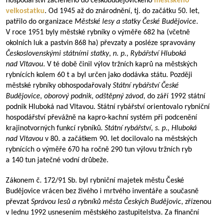
hospodářství začleněno do českobudějovického
městského
velkostatku
. Od 1945 až do znárodnění, tj. do začátku 50. let,
patřilo do organizace
Městské lesy a statky České Budějovice
.
V roce 1951 byly městské rybníky o výměře 682 ha (včetně
okolních luk a pastvin 868 ha) převzaty a posléze spravovány
Československými státními statky
,
n. p.
,
Rybářství Hluboká
nad Vltavou
. V té době činil výlov tržních kaprů na městských
rybnících kolem 60 t a byl určen jako dodávka státu. Později
městské rybníky obhospodařovaly
Státní rybářství České
Budějovice, oborový podnik
,
odštěpný závod
, do září 1992 státní
podnik Hluboká nad Vltavou. Státní rybářství orientovalo rybniční
hospodářství převážně na kapro-kachní systém při podcenění
krajinotvorných funkcí rybníků.
Státní rybářství, s. p., Hluboká
nad Vltavou
v 80. a začátkem 90. let docilovalo na městských
rybnících o výměře 670 ha ročně 290 tun výlovu tržních ryb
a 140 tun jatečné vodní drůbeže.
Zákonem č. 172/91 Sb. byl rybniční majetek městu České
Budějovice vrácen bez živého i mrtvého inventáře a současně
převzat
Správou lesů a rybníků města Českých Budějovic
, zřízenou
v lednu 1992 usnesením městského zastupitelstva. Za finanční