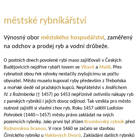
městské rybníkářství
Výnosný obor
městského hospodářství
, zaměřený
na odchov a prodej ryb a vodní drůbeže.
O postních dnech povolené rybí maso zajišťovali v Českých
Budějovicích nejdříve rybáři lovem ve
Vltavě
a
Malši
. Přes
rybnatost obou řek výlovky nestačily zvyšujícímu se počtu
obyvatel. Město muselo kupovat ryby především z Třeboňska
a mořské sledě od pražských kupců. Nepřátelství s
Jindřichem
IV. z Rožmberka
(† 1457) po 1453 nepříznivě ovlivnilo nákupy ryb
z panských rybníků i jejich dovoz odjinud. Tak vznikla pro město
nutnost zajistit si vlastní chov ryb. Roku 1457 udělil
Ladislav
Pohrobek
(
1440—1457
) městu právo zakládat na svých
pozemcích rybníky. Jako první byl zřízen
Krumlovský rybník
před
Rožnovskou branou
. V roce 1460 se začalo se stavbou
Čirnického rybníka
u
Haklových Dvorů
. Zakládání dalších rybníků