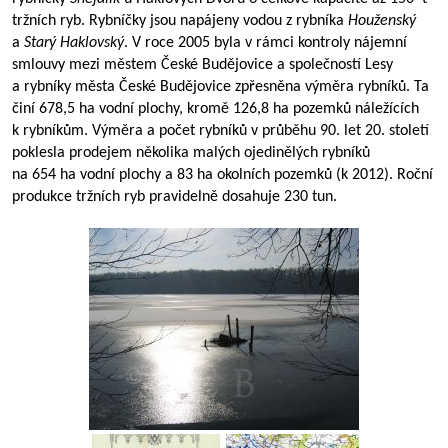
tržních ryb. Rybníčky jsou napájeny vodou z rybníka
Houženský
a
Starý Haklovský
. V roce 2005 byla v rámci kontroly nájemní
smlouvy mezi městem České Budějovice a společností Lesy
a rybníky města České Budějovice zpřesněna výměra rybníků. Ta
činí 678,5 ha vodní plochy, kromě 126,8 ha pozemků náležících
k rybníkům. Výměra a počet rybníků v průběhu 90. let 20. století
poklesla prodejem několika malých ojedinělých rybníků
na 654 ha vodní plochy a 83 ha okolních pozemků (k 2012). Roční
produkce tržních ryb pravidelně dosahuje 230 tun.