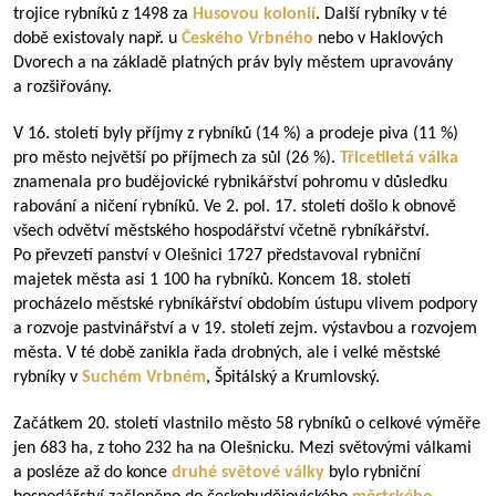
trojice rybníků z 1498 za
Husovou kolonií
. Další rybníky v té
době existovaly např. u
Českého Vrbného
nebo v Haklových
Dvorech a na základě platných práv byly městem upravovány
a rozšiřovány.
V 16. století byly příjmy z rybníků (14 %) a prodeje piva (11 %)
pro město největší po příjmech za sůl (26 %).
Třicetiletá válka
znamenala pro budějovické rybnikářství pohromu v důsledku
rabování a ničení rybníků. Ve 2. pol. 17. století došlo k obnově
všech odvětví městského hospodářství včetně rybníkářství.
Po převzetí panství v Olešnici 1727 představoval rybniční
majetek města asi 1 100 ha rybníků. Koncem 18. století
procházelo městské rybníkářství obdobím ústupu vlivem podpory
a rozvoje pastvinářství a v 19. století zejm. výstavbou a rozvojem
města. V té době zanikla řada drobných, ale i velké městské
rybníky v
Suchém Vrbném
, Špitálský a Krumlovský.
Začátkem 20. století vlastnilo město 58 rybníků o celkové výměře
jen 683 ha, z toho 232 ha na Olešnicku. Mezi světovými válkami
a posléze až do konce
druhé světové války
bylo rybniční