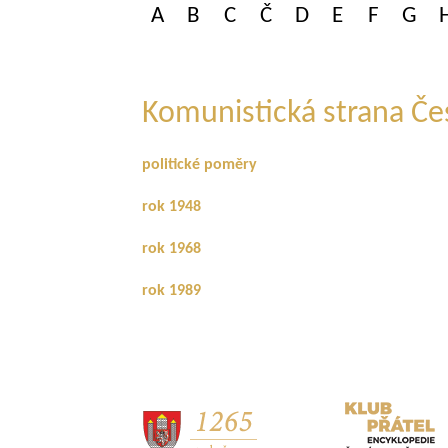
A
B
C
Č
D
E
F
G
Komunistická strana Če
politické poměry
rok 1948
rok 1968
rok 1989