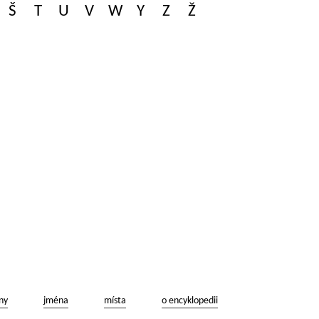
Š
T
U
V
W
Y
Z
Ž
ny
jména
místa
o encyklopedii