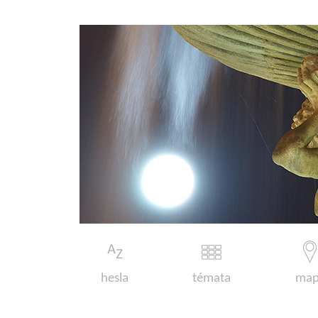
hesla
témata
map