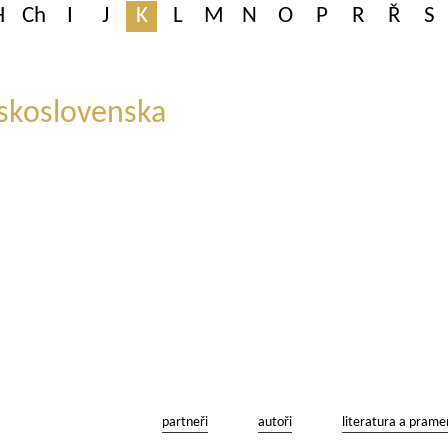
H
Ch
I
J
K
L
M
N
O
P
R
Ř
S
skoslovenska
partneři
autoři
literatura a prame