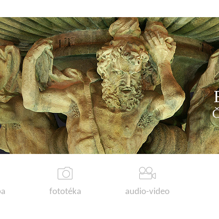
a
fototéka
audio-video