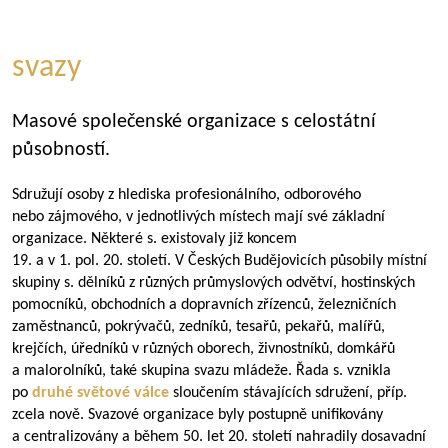
svazy
Masové společenské organizace s celostátní
působností.
Sdružují osoby z hlediska profesionálního, odborového
nebo zájmového, v jednotlivých místech mají své základní
organizace. Některé s. existovaly již koncem
19. a v 1. pol. 20. století. V Českých Budějovicích působily místní
skupiny s. dělníků z různých průmyslových odvětví, hostinských
pomocníků, obchodních a dopravních zřízenců, železničních
zaměstnanců, pokrývačů, zedníků, tesařů, pekařů, malířů,
krejčích, úředníků v různých oborech, živnostníků, domkářů
a malorolníků, také skupina svazu mládeže. Řada s. vznikla
po
druhé světové válce
sloučením stávajících sdružení, příp.
zcela nově. Svazové organizace byly postupně unifikovány
a centralizovány a během 50. let 20. století nahradily dosavadní