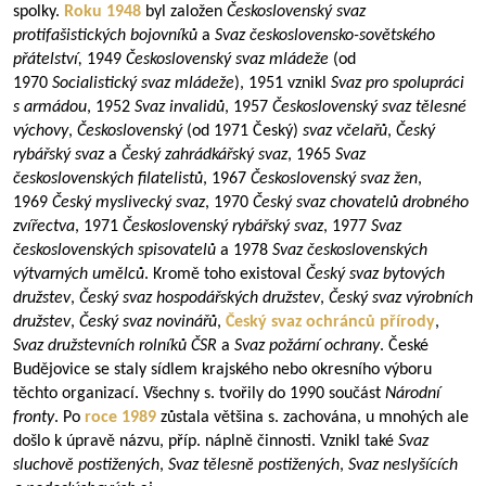
spolky.
Roku 1948
byl založen
Československý svaz
protifašistických bojovníků
a
Svaz československo-sovětského
přátelství,
1949
Československý svaz mládeže
(od
1970
Socialistický svaz mládeže
), 1951 vznikl
Svaz pro spolupráci
s armádou
, 1952
Svaz invalidů
, 1957
Československý svaz tělesné
výchovy
,
Československý
(od 1971 Český)
svaz včelařů
,
Český
rybářský svaz
a
Český zahrádkářský svaz
, 1965
Svaz
československých filatelistů
, 1967
Československý svaz žen
,
1969
Český myslivecký svaz
, 1970
Český svaz chovatelů drobného
zvířectva
, 1971
Československý rybářský svaz
, 1977
Svaz
československých spisovatelů
a 1978
Svaz československých
výtvarných umělců
. Kromě toho existoval
Český svaz bytových
družstev
,
Český svaz hospodářských družstev
,
Český svaz výrobních
družstev
,
Český svaz novinářů
,
Český svaz ochránců přírody
,
Svaz družstevních rolníků ČSR
a
Svaz požární ochrany
. České
Budějovice se staly sídlem krajského nebo okresního výboru
těchto organizací. Všechny s. tvořily do 1990 součást
Národní
fronty
. Po
roce 1989
zůstala většina s. zachována, u mnohých ale
došlo k úpravě názvu, příp. náplně činnosti. Vznikl také
Svaz
sluchově postižených
,
Svaz tělesně postižených
,
Svaz neslyšících