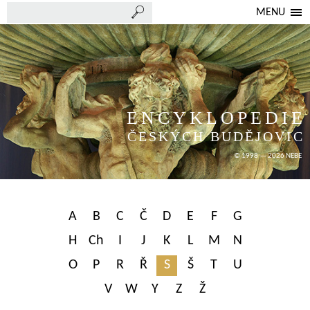
MENU
ENCYKLOPEDIE
ČESKÝCH BUDĚJOVIC
© 1998 — 2026 NEBE
A
B
C
Č
D
E
F
G
H
Ch
I
J
K
L
M
N
O
P
R
Ř
S
Š
T
U
V
W
Y
Z
Ž