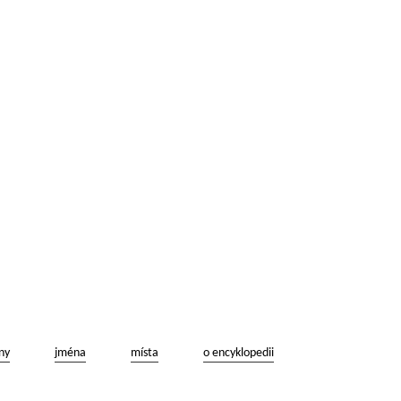
ny
jména
místa
o encyklopedii