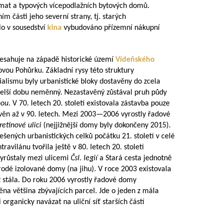
hémat a typových vícepodlažních bytových domů.
 části jeho severní strany, tj. starých
lo v sousedství
kina
vybudováno přízemní nákupní
řesahuje na západě historické území
Vídeňského
ovou Pohůrku. Základní rysy této struktury
ialismu byly urbanistické bloky dostavěny do zcela
 delší dobu neměnný. Nezastavěný zůstával pruh půdy
nou
. V 70. letech 20. století existovala zástavba pouze
avěn až v 90. letech. Mezi
2003—2006
vyrostly řadové
retinové ulici
(nejjižnější domy byly dokončeny 2015).
šených urbanistických celků počátku 21. století v celé
avilánu tvořila ještě v 80. letech 20. století
 vyrůstaly mezi ulicemi
Čsl. legií
a Stará cesta jednotně
odé izolované domy (na jihu). V roce 2003 existovala
iž stála. Do roku 2006 vyrostly řadové domy
ěna většina zbývajících parcel. Jde o jeden z mála
organicky navázat na uliční síť starších částí