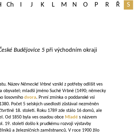
H
Ch
I
J
K
L
M
N
O
P
R
Ř
S
České
Budějovice 5
při východním okraji
ostu. Název
Německé Vrbné
vznikl z potřeby odlišit ves
ka obyvatel; mladší jméno Suché Vrbné (1490; německy
ho šosovního
dvora
. První zmínka o poddanské vsi
z 1380. Počet 5 selských usedlostí zůstával nezměněn
čtvrtině 18. století. Roku 1789 zde stálo 16 domů, ale
el. Od 1850 byla ves osadou obce
Mladé
s názvem
l. 19. století došlo k prudkému rozvoji výstavby
ělníků a železničních zaměstnanců. V roce 1900 žilo