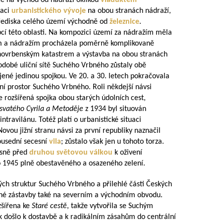
e na východ od nádraží oklikou
viaduktem
naci
urbanistického vývoje
na obou stranách nádraží,
třediska celého území východně od
železnice
.
obcí této oblasti. Na kompozici území za nádražím měla
ém a nádražím procházela poměrně komplikovaně
hovrbenským katastrem a výstavba na obou stranách
dobé uliční sítě Suchého Vrbného zůstaly obě
jené jedinou spojkou. Ve 20. a 30. letech pokračovala
ní prostor Suchého Vrbného. Roli někdejší návsi
rozšířená spojka obou starých údolních cest,
 svatého Cyrila a Metoděje
z 1934 byl situován
ntravilánu. Totéž platí o urbanistické situaci
Novou jižní stranu návsi za první republiky naznačil
sousední secesní
vila
; zůstalo však jen u tohoto torza.
ěsně před
druhou světovou válkou
k oživení
o 1945 plně obestavěného a osazeného zelení.
ých struktur Suchého Vrbného a přilehlé části Českých
inné zástavby také na severním a východním obvodu.
zšířena ke
Staré cestě
, takže vytvořila se Suchým
k došlo k dostavbě a k radikálním zásahům do centrální