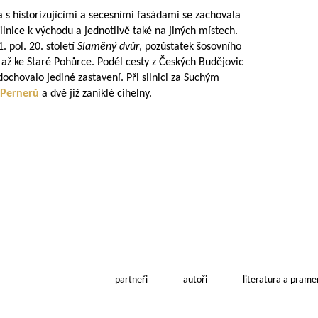
 s historizujícími a secesními fasádami se zachovala
nice k východu a jednotlivě také na jiných místech.
. pol. 20. století
Slaměný dvůr
, pozůstatek šosovního
 až ke Staré Pohůrce. Podél cesty z Českých Budějovic
dochovalo jediné zastavení. Při silnici za Suchým
Pernerů
a dvě již zaniklé cihelny.
partneři
autoři
literatura a prame