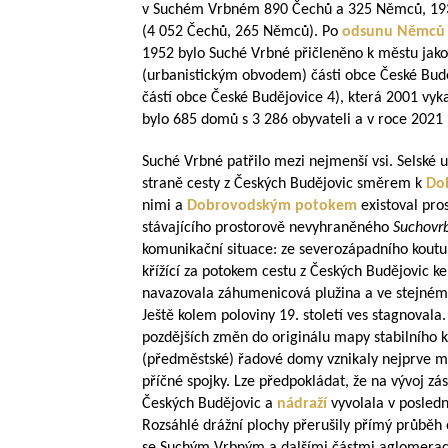
v Suchém Vrbném 890 Čechů a 325 Němců, 193
(4 052 Čechů, 265 Němců). Po
odsunu Němců
1952 bylo Suché Vrbné přičleněno k městu jako 
(urbanistickým obvodem) části obce České Bud
částí obce České Budějovice 4), která 2001 vy
bylo 685 domů s 3 286 obyvateli a v roce 2021 
Suché Vrbné patřilo mezi nejmenší vsi. Selské u
straně cesty z Českých Budějovic směrem k
Do
nimi a
Dobrovodským potokem
existoval pros
stávajícího prostorově nevyhraněného
Suchovr
komunikační situace: ze severozápadního kout
křížící za potokem cestu z Českých Budějovic k
navazovala záhumenicová plužina a ve stejném s
Ještě kolem poloviny 19. století ves stagnoval
pozdějších změn do originálu mapy stabilního k
(předměstské) řadové domy vznikaly nejprve m
příčné spojky. Lze předpokládat, že na vývoj zá
Českých Budějovic a
nádraží
vyvolala v posledn
Rozsáhlé drážní plochy přerušily přímý průběh 