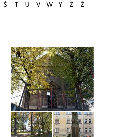
Š
T
U
V
W
Y
Z
Ž