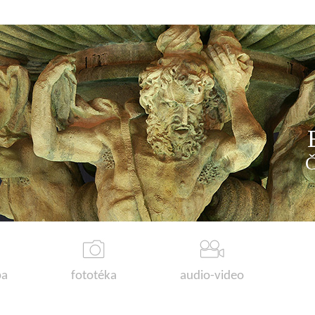
a
fototéka
audio-video