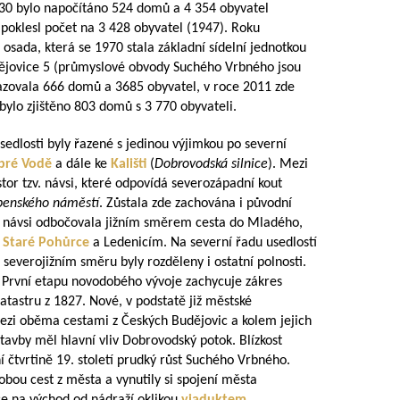
0 bylo napočítáno 524 domů a 4 354 obyvatel
poklesl počet na 3 428 obyvatel (1947). Roku
osada, která se 1970 stala základní sídelní jednotkou
ějovice 5 (průmyslové obvody Suchého Vrbného jsou
kazovala 666 domů a 3685 obyvatel, v roce 2011 zde
bylo zjištěno 803 domů s 3 770 obyvateli.
sedlosti byly řazené s jedinou výjimkou po severní
bré Vodě
a dále ke
Kališti
(
Dobrovodská silnice
). Mezi
tor tzv. návsi, které odpovídá severozápadní kout
benského náměstí
. Zůstala zde zachována i původní
u návsi odbočovala jižním směrem cesta do Mladého,
e
Staré Pohůrce
a Ledenicím. Na severní řadu usedlostí
everojižním směru byly rozděleny i ostatní polnosti.
a. První etapu novodobého vývoje zachycuje zákres
atastru z 1827. Nové, v podstatě již městské
ezi oběma cestami z Českých Budějovic a kolem jejich
stavby měl hlavní vliv Dobrovodský potok. Blízkost
í čtvrtině 19. století prudký růst Suchého Vrbného.
obou cest z města a vynutily si spojení města