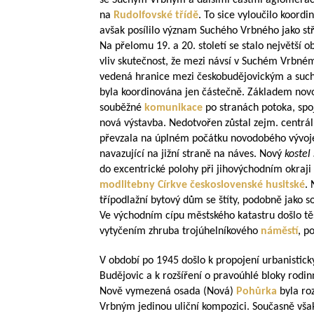
se Suchým Vrbným a dalšími částmi aglomerac
na
Rudolfovské třídě
. To sice vyloučilo koordi
avšak posílilo význam Suchého Vrbného jako s
Na přelomu 19. a 20. století se stalo největší 
vliv skutečnost, že mezi návsí v Suchém Vrbn
vedená hranice mezi českobudějovickým a suc
byla koordinována jen částečně. Základem novo
souběžné
komunikace
po stranách potoka, spo
nová výstavba. Nedotvořen zůstal zejm. centrál
převzala na úplném počátku novodobého vývoje 
navazující na jižní straně na náves. Nový
kostel
do excentrické polohy při jihovýchodním okraji i
modlitebny
Církve československé husitské
. 
třípodlažní bytový dům se štíty, podobně jako 
Ve východním cípu městského katastru došlo t
vytyčením zhruba trojúhelníkového
náměstí
, p
V období po 1945 došlo k propojení urbanistick
Budějovic a k rozšíření o pravoúhlé bloky rod
Nově vymezená osada (Nová)
Pohůrka
byla ro
Vrbným jedinou uliční kompozici. Současně vša