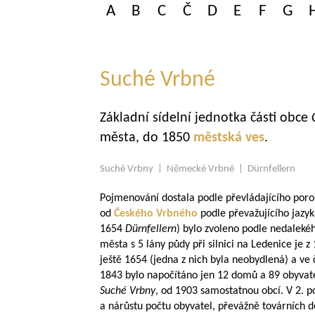
A
B
C
Č
D
E
F
G
Suché Vrbné
Základní sídelní jednotka části obce
města, do 1850
městská ves
.
Suché Vrbny | Německé Vrbné | Dürnfellern
Pojmenování dostala podle převládajícího por
od
Českého Vrbného
podle převažujícího jazy
1654
Dürnfellern
) bylo zvoleno podle nedaleké
města s 5 lány půdy při silnici na Ledenice je 
ještě 1654 (jedna z nich byla neobydlená) a ve 
1843 bylo napočítáno jen 12 domů a 89 obyvat
Suché Vrbny
, od 1903 samostatnou obcí. V 2. po
a nárůstu počtu obyvatel, převážně továrních d