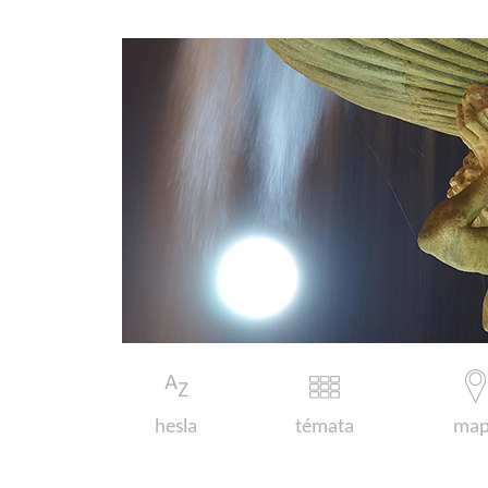
hesla
témata
map