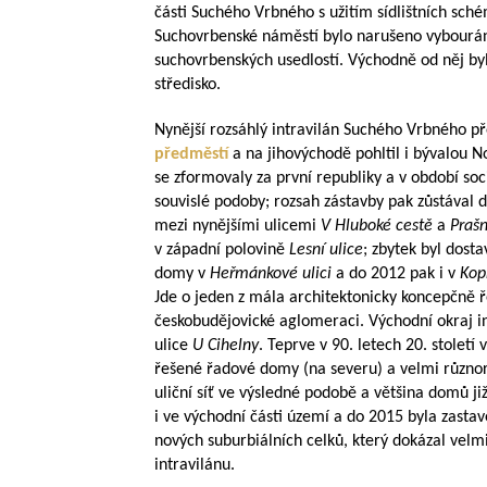
části Suchého Vrbného s užitím sídlištních sc
Suchovrbenské náměstí bylo narušeno vybouráním
suchovrbenských usedlostí. Východně od něj by
středisko.
Nynější rozsáhlý intravilán Suchého Vrbného p
předměstí
a na jihovýchodě pohltil i bývalou N
se zformovaly za první republiky a v období soc
souvislé podoby; rozsah zástavby pak zůstával
mezi nynějšími ulicemi
V Hluboké cestě
a
Praš
v západní polovině
Lesní ulice
; zbytek byl dost
domy v
Heřmánkové ulici
a do 2012 pak i v
Kop
Jde o jeden z mála architektonicky koncepčně ře
českobudějovické aglomeraci. Východní okraj intr
ulice
U Cihelny
. Teprve v 90. letech 20. století
řešené řadové domy (na severu) a velmi různor
uliční síť ve výsledné podobě a většina domů j
i ve východní části území a do 2015 byla zastav
nových suburbiálních celků, který dokázal velmi 
intravilánu.