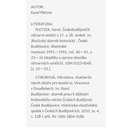
AUTOR:
Karel Pletzer
LITERATURA:
PLETZER, Karel. Českobudějovičtí
výtvarní umělci v 17. a 18. století. In:
Jihočeský sborník historický
. České
Budějovice: Jihočeské
muzeum
1991—1992
, roč.
60—61
, s.
23—34
(doplňky a opravy slovníku
výtvarných umělců). ISSN 0323-004X.
[s.
23—33
.]
CTIBOROVÁ, Miroslava. Hueberův
návrh oltáře pro kostel sv. Vincence
v Doudlebech. In:
Staré
Budějovice: sborník prací k dějinám
královského města Českých Budějovic.
České Budějovice: Historicko-vlastivědný
spolek v Českých Budějovicích, 2010, sv. 4,
s. 128 + příl. XV. ISSN 1804-3186.