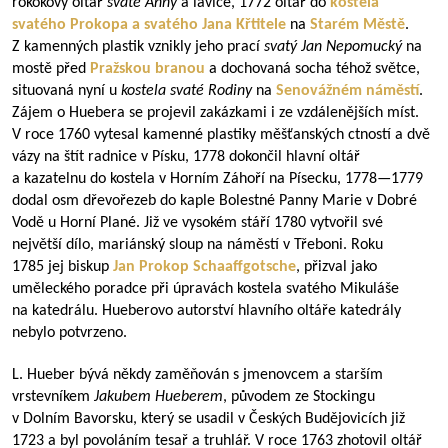
rokokový oltář
svaté Anny
a lavice, 1772 oltář do
kostela
svatého Prokopa a svatého Jana Křtitele
na
Starém Městě
.
Z kamenných plastik vznikly jeho prací
svatý Jan Nepomucký
na
mostě před
Pražskou branou
a dochovaná socha téhož světce,
situovaná nyní u
kostela svaté Rodiny
na
Senovážném náměstí
.
Zájem o Huebera se projevil zakázkami i ze vzdálenějších míst.
V roce 1760 vytesal kamenné plastiky měšťanských ctností a dvě
vázy na štít radnice v Písku, 1778 dokončil hlavní oltář
a kazatelnu do kostela v Horním Záhoří na Písecku,
1778—1779
dodal osm dřevořezeb do kaple Bolestné Panny Marie v Dobré
Vodě u Horní Plané. Již ve vysokém stáří 1780 vytvořil své
největší dílo, mariánský sloup na náměstí v Třeboni. Roku
1785 jej biskup
Jan Prokop Schaaffgotsche
, přizval jako
uměleckého poradce při úpravách kostela svatého Mikuláše
na katedrálu. Hueberovo autorství hlavního oltáře katedrály
nebylo potvrzeno.
L. Hueber bývá někdy zaměňován s jmenovcem a starším
vrstevníkem
Jakubem Hueberem
, původem ze Stockingu
v Dolním Bavorsku, který se usadil v Českých Budějovicích již
1723 a byl povoláním tesař a truhlář. V roce 1763 zhotovil oltář