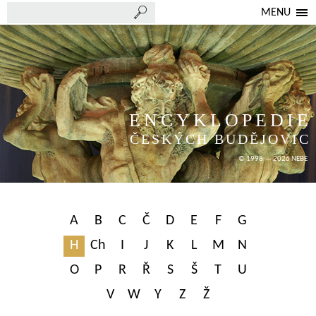
MENU
ENCYKLOPEDIE
ČESKÝCH BUDĚJOVIC
© 1998 — 2026 NEBE
A
B
C
Č
D
E
F
G
H
Ch
I
J
K
L
M
N
O
P
R
Ř
S
Š
T
U
V
W
Y
Z
Ž