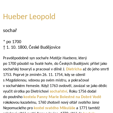
Hueber Leopold
sochař
* po 1700
† 1. 10. 1800, České Budějovice
Pravděpodobně syn sochaře
Matěje Huebera
, který
po 1700 působil na Svaté hoře, do Českých Budějovic přišel jako
sochařský tovaryš a pracoval v dílně J.
Dietricha
až do jeho smrti
1753. Poprvé je zmíněn 26. 11. 1754, kdy se oženil
s
Magdalenou,
vdovou po svém mistru, a pokračoval
v sochařském řemesle. Když 1763 ovdověl, zavázal se jako dědic
vyučit sirotka po Dietrichovi
sochařství
. Roku 1756 dodal
do poutního
kostela Panny Marie Bolestné na Dobré Vodě
rokokovou kazatelnu, 1760 zhotovil nový oltář
svatého Jana
Nepomuckého
pro
kostel svatého Mikuláše
a 1771 tamtéž