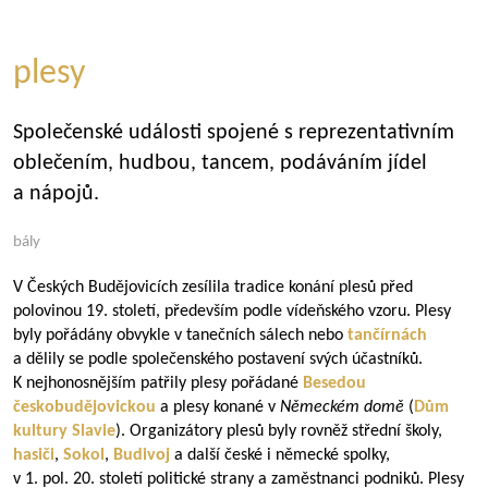
plesy
Společenské události spojené s reprezentativním
oblečením, hudbou, tancem, podáváním jídel
a nápojů.
bály
V Českých Budějovicích zesílila tradice konání plesů před
polovinou 19. století, především podle vídeňského vzoru. Plesy
byly pořádány obvykle v tanečních sálech nebo
tančírnách
a dělily se podle společenského postavení svých účastníků.
K nejhonosnějším patřily plesy pořádané
Besedou
českobudějovickou
a plesy konané v
Německém domě
(
Dům
kultury Slavie
). Organizátory plesů byly rovněž střední školy,
hasiči
,
Sokol
,
Budivoj
a další české i německé spolky,
v 1. pol. 20. století politické strany a zaměstnanci podniků. Plesy