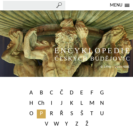
MENU
ENCYKLOPEDIE
ČESKÝCH BUDĚJOVIC
© 1998 — 2026 NEBE
A
B
C
Č
D
E
F
G
H
Ch
I
J
K
L
M
N
O
P
R
Ř
S
Š
T
U
V
W
Y
Z
Ž