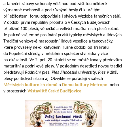
a taneční zábavy se konaly většinou pod záštitou některé
významné osobnosti a pod různými hesly či k určitým
příležitostem; tomu odpovídala i stylová výzdoba tanečních sálů.
V období první republiky probíhalo v Českých Budějovicích
přibližně 100 plesů, věnečků a velkých maškarních plesů ročně.
Je patrné vzájemné prolínání prvků typicky městských a lidových.
Tradiční venkovské masopustní lidové veselice a tancovačky,
které provázely několikatýdenní rušné období od Tří králů
do Popeleční středy, v městském společenství získaly více
na okázalosti. Ve 2. pol. 20. století se ve městě konaly především
maturitní a podnikové plesy. V posledním desetiletí novou tradici
představují
Radniční ples
,
Ples Jihočeské univerzity
,
Ples V žitě
,
plesy politických stran aj. Obvykle se pořádají v sálech
Městských kulturních domů
a
Domu kultury Metropol
nebo
v prostorách
Výstaviště České Budějovice
.