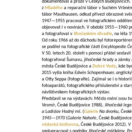
dokumentoval a prožil v Českých Budějovicích.
z
Mladého
a reparační tábor v Suchém Vrbné
tábor Mauthausen, odkud přivezl obrazové svěd
1947—1955
pracoval ve fotografickém odděle
objevovat i v novinách. V období
1955—1960
pů
a fotografoval v
Jihočeském divadle
, na léta
1
Od roku 1966 až do důchodu byl fotoreportér
se podílel na fotografické části
Encyklopedie Če
V 50. letech 20. století s pomocí přátel sestav
fotografoval Šumavu, jihočeské hrady a zámky a
města České Budějovice a
Dobré Vody
, kde by
2015 vyšla kniha
Edwin Schopenhauer, anglický
a Otty Seppa (fotografie). Zajímal se i o histor
fotoaparátů, fotografického příslušenství a star
návštěvníkem fotografických výstav.
Představil se na výstavách:
Město mění svou tv
Vesmír
, České Budějovice 1988),
Jihočeská leg
a Ladislav Hodný ml.
(
Galerie
Na dvorku
, Česk
1945—1970
(
Galerie Nahoře
, České Budějovic
vědecká knihovna
, České Budějovice 2012). V
spolupracoval s podniky
Jihočeské mlékárny
,
Po