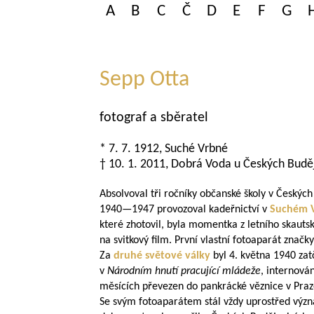
A
B
C
Č
D
E
F
G
Sepp Otta
fotograf a sběratel
* 7. 7. 1912, Suché Vrbné
† 10. 1. 2011, Dobrá Voda u Českých Budě
Absolvoval tři ročníky občanské školy v Českých
1940—1947
provozoval kadeřnictví v
Suchém 
které zhotovil, byla momentka z letního skau
na svitkový film. První vlastní fotoaparát značk
Za
druhé světové války
byl 4. května 1940 za
v
Národním hnutí pracující mládeže
, internová
měsících převezen do pankrácké věznice v Praze
Se svým fotoaparátem stál vždy uprostřed význ