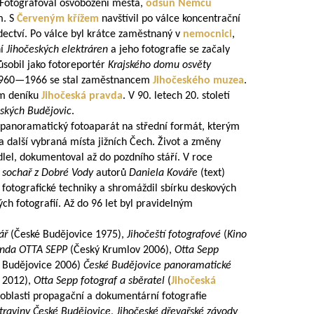
 Fotografoval osvobození města,
odsun Němců
m. S
Červeným křížem
navštívil po válce koncentrační
ectví. Po válce byl krátce zaměstnaný v
nemocnici
,
ní
Jihočeských elektráren
a jeho fotografie se začaly
sobil jako fotoreportér
Krajského domu osvěty
960—1966
se stal zaměstnancem
Jihočeského muzea
.
em deníku
Jihočeská pravda
. V 90. letech 20. století
ských Budějovic
.
il panoramatický fotoaparát na střední formát, kterým
 další vybraná místa jižních Čech. Život a změny
dlel, dokumentoval až do pozdního stáří. V roce
 sochař z Dobré Vody
autorů
Daniela Kováře
(text)
ií fotografické techniky a shromáždil sbírku deskových
ých fotografií. Až do 96 let byl pravidelným
ář
(České Budějovice 1975),
Jihočeští fotografové
(
Kino
enda OTTA SEPP
(Český Krumlov 2006),
Otta Sepp
é Budějovice 2006)
České Budějovice panoramatické
e 2012),
Otta Sepp fotograf a sběratel
(
Jihočeská
 oblasti propagační a dokumentární fotografie
traviny České Budějovice
,
Jihočeské dřevařské závody