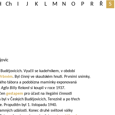
H
Ch
I
J
K
L
M
N
O
P
R
Ř
S
jovic
 Budějovicích. Vyučil se kadeřníkem, v období
Vrbném
. Byl činný ve skautském hnutí. Prvními snímky,
tského tábora a podobizna maminky exponovaná
y
Agfa Billy Rekord
si koupil v roce 1937.
tčen
gestapem
pro účast na ilegální činnosti
n byl v Českých Budějovicích, Terezíně a po třech
. Propuštěn byl 1. listopadu 1940.
amných událostí. Konec druhé světové války