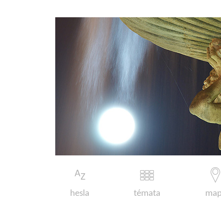
hesla
témata
map