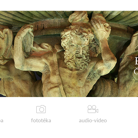
a
fototéka
audio-video