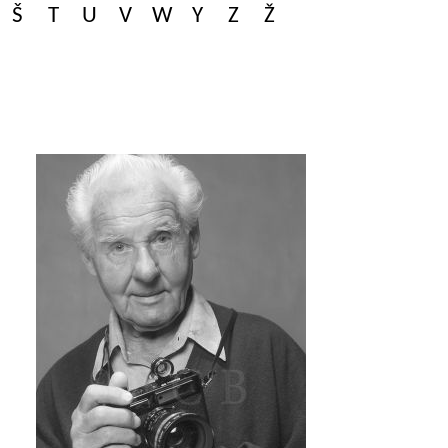
Š
T
U
V
W
Y
Z
Ž