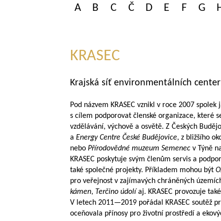
A
B
C
Č
D
E
F
G
KRASEC
Krajská síť environmentálních center
Pod názvem KRASEC vznikl v roce 2007 spolek ja
s cílem podporovat členské organizace, které 
vzdělávání, výchově a osvětě. Z Českých Budějo
a
Energy Centre České Budějovice
, z bližšího o
nebo
Přírodovědné muzeum Semenec
v Týně na
KRASEC poskytuje svým členům servis a podporuj
také společné projekty. Příkladem mohou být
O
pro veřejnost v zajímavých chráněných území
kámen
,
Terčino údolí
aj. KRASEC provozuje také
V letech
2011—2019
pořádal KRASEC soutěž pr
oceňovala přínosy pro životní prostředí a ekov