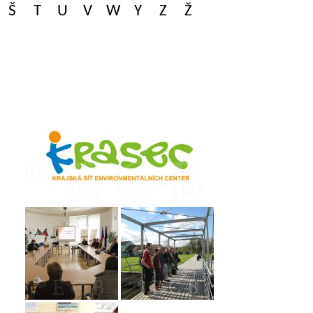
Š
T
U
V
W
Y
Z
Ž