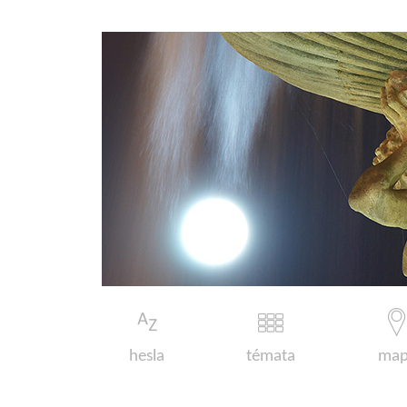
hesla
témata
map