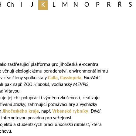
H
Ch
I
J
K
L
M
N
O
P
R
Ř
S
ko zastřešující platforma pro jihočeská ekocentra
se věnují ekologickému poradenství, environmentálnímu
vic se členy spolku staly
Calla
,
Cassiopeia
,
EkoWatt
kolí pak např.
ZOO Hluboká
, vodňanský
MEVPIS
d Vltavou.
e jejich spolupráci i výměnu zkušeností, realizuje
živené stezky
, zahrnující poznávací hry a vycházky
ch
Jihočeského kraje
, např.
Vrbenské rybníky
,
Dívčí
 internetovou poradnu pro veřejnost.
ojektů a studentských prací
Jihočeská ratolest
, která
ýchovu.