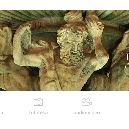
a
fototéka
audio-video