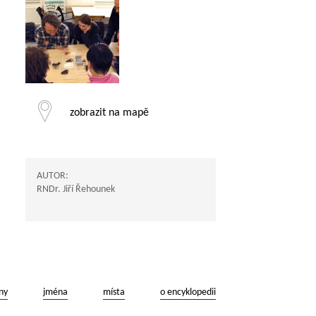
zobrazit na mapě
AUTOR:
RNDr. Jiří Řehounek
ny
jména
místa
o encyklopedii