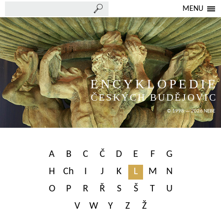
MENU
ENCYKLOPEDIE
ČESKÝCH BUDĚJOVIC
© 1998 — 2026 NEBE
A
B
C
Č
D
E
F
G
H
Ch
I
J
K
L
M
N
O
P
R
Ř
S
Š
T
U
V
W
Y
Z
Ž