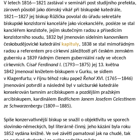
V letech
1816—1821
zastával v semináři post studijního prefekta,
zároveň působil jako dómský vikář při biskupské katedrále,
1821—1827
jej biskup Růžička povolal do úřadu sekretáře
biskupské konzistorní kanceláře jako vicekancléře, posléze se stal
kancléřem konzistoře, jejím skutečným radou a přísedícím
konzistorního soudu, 1832 byl jmenován sídelním kanovníkem
českobudějovické katedrální
kapituly
, 1838 se stal mimořádným
radou a referentem pro církevní záležitosti při českém zemském
guberniu a 1839 řádným členem guberniální rady ve věcech
církevních. Císař
Ferdinand I.
(
1793—1875
) jej 13. května
1842 jmenoval knížetem-biskupem v Gurku, se sídlem
v Klagenfurtu; v říjnu téhož roku papež
Řehoř XVI.
(
1765—1846
)
jmenování potvrdil a následně byl v salcburské katedrále
konsekrován tamním arcibiskupem a pozdějším pražským
arcibiskupem, kardinálem
Bedřichem Janem Josefem Celestinem
ze Schwarzenbergu
(
1809—1885
).
Spíše konzervativnější biskup se snažil o objektivitu ve sporech
slovinsko-německých, byl literárně činný, jeho kázání byla roku
1852 vydána knižně. Ve své závěti pamatoval jak na chudé, tak