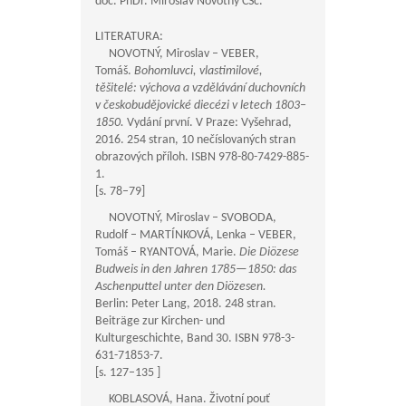
doc. PhDr. Miroslav Novotný CSc.
LITERATURA:
NOVOTNÝ, Miroslav – VEBER,
Tomáš.
Bohomluvci, vlastimilové,
těšitelé: výchova a vzdělávání duchovních
v českobudějovické diecézi v letech 1803–
1850.
Vydání první. V Praze: Vyšehrad,
2016. 254 stran, 10 nečíslovaných stran
obrazových příloh. ISBN 978-80-7429-885-
1.
[s. 78–79]
NOVOTNÝ, Miroslav – SVOBODA,
Rudolf – MARTÍNKOVÁ, Lenka – VEBER,
Tomáš – RYANTOVÁ, Marie.
Die Diözese
Budweis in den Jahren
1785—1850
: das
Aschenputtel unter den Diözesen.
Berlin: Peter Lang, 2018. 248 stran.
Beiträge zur Kirchen- und
Kulturgeschichte, Band 30. ISBN 978-3-
631-71853-7.
[s. 127–135 ]
KOBLASOVÁ, Hana. Životní pouť