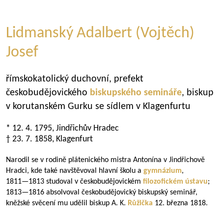
Lidmanský Adalbert (Vojtěch)
Josef
římskokatolický duchovní, prefekt
českobudějovického
biskupského semináře
, biskup
v korutanském Gurku se sídlem v Klagenfurtu
* 12. 4. 1795, Jindřichův Hradec
† 23. 7. 1858, Klagenfurt
Narodil se v rodině plátenického mistra Antonína v Jindřichově
Hradci, kde také navštěvoval hlavní školu a
gymnázium
,
1811—1813
studoval v českobudějovickém
filozofickém ústavu
;
1813—1816
absolvoval českobudějovický biskupský seminář,
kněžské svěcení mu udělil biskup A. K.
Růžička
12. března 1818.