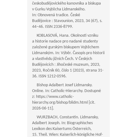
českobudějovického kanovníka a biskupa
v Gurku Vojtěcha Lidmanského.
In: Obnovená tradice. České
Budějovice : Stavounion, 2023, 34 (67), s.
44–46. ISSN 2336-8799.
KOBLASOVÁ, Hana. Okolnosti vzniku
a historie nadace pro nadané studenty
založené gurským biskupem Vojtěchem
Lidmanským. In: Výběr. Časopis pro historii
a vlastivědu jižních Čech. V Českých
Budějovicích : Jihočeské muzeum, 2023,
2023, Ročník 60, číslo 1 (2023), strana 31-
36. ISSN 1212-0596.
Bishop Adalbert Josef Lidmansky.
Online. In: Catholic-Hierarchy. Dostupné
z: https://www.catholic-
hierarchy.org/bishop/blidm.html [cit.
2026-06-11].
WURZBACH, Constantin. Lidmansky,
Adalbert Joseph. In: Biographisches
Lexikon des Kaisertums Österreich,
15. Theil. Wien: Kaiserlich-königliche Hof-