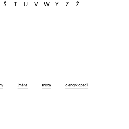
Š
T
U
V
W
Y
Z
Ž
ny
jména
místa
o encyklopedii