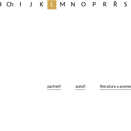
H
Ch
I
J
K
L
M
N
O
P
R
Ř
S
partneři
autoři
literatura a prame