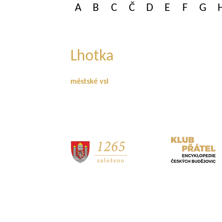
A
B
C
Č
D
E
F
G
Lhotka
městské vsi