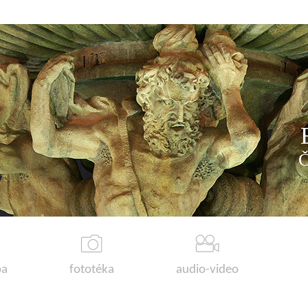
a
fototéka
audio-video