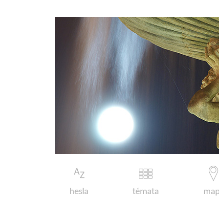
hesla
témata
map