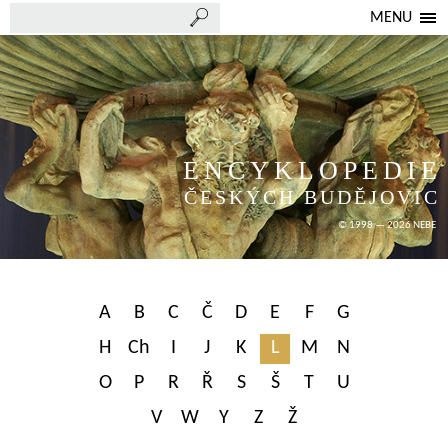
MENU
ENCYKLOPEDIE
ČESKÝCH BUDĚJOVIC
© 1998 — 2026 NEBE
A
B
C
Č
D
E
F
G
H
Ch
I
J
K
L
M
N
O
P
R
Ř
S
Š
T
U
V
W
Y
Z
Ž