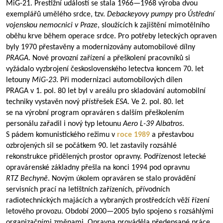
MiG-21. Prestižní událostí se stala
1966—1968
výroba dvou
exemplářů umělého srdce, tzv.
Debackeyovy pumpy
pro
Ústřední
vojenskou nemocnici v Praze
, sloužících k zajištění mimotělního
oběhu krve během operace srdce. Pro potřeby leteckých opraven
byly 1970 přestavěny a modernizovány automobilové dílny
PRAGA
. Nové provozní zařízení a přeškolení pracovníků si
vyžádalo vyzbrojení československého letectva koncem 70. let
letouny
MiG-23
. Při modernizaci automobilových dílen
PRAGA v 1. pol. 80 let byl v areálu pro skladování automobilní
techniky vystavěn nový přístřešek
ESA
. Ve 2. pol. 80. let
se na výrobní program opraváren s dalším přeškolením
personálu zařadil i nový typ letounu
Aero L-39 Albatros
.
S pádem komunistického režimu v
roce 1989
a přestavbou
ozbrojených sil se počátkem 90. let zastavily rozsáhlé
rekonstrukce přidělených prostor opravny. Podřízenost letecké
opravárenské základny přešla na konci 1994 pod opravnu
RTZ Bechyně
. Novým úkolem opraváren se stalo provádění
servisních prací na letištních zařízeních, přívodních
radiotechnických majácích a vybraných prostředcích věží řízení
letového provozu. Období
2000—2005
bylo spojeno s rozsáhlými
organizačními změnami. Opravna prováděla předepsané práce