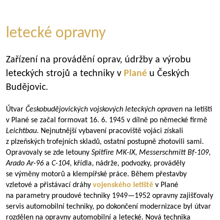
letecké opravny
Zařízení na provádění oprav, údržby a výrobu
leteckých strojů a techniky v
Plané
u Českých
Budějovic.
Útvar
Českobudějovických vojskových leteckých opraven
na letišti
v Plané se začal formovat 16. 6. 1945 v dílně po německé firmě
Leichtbau
. Nejnutnější vybavení pracoviště vojáci získali
z plzeňských trofejních skladů, ostatní postupně zhotovili sami.
Opravovaly se zde letouny
Spitfire MK-IX
,
Messerschmitt Bf-109
,
Arado Ar-96
a
C-104
, křídla, nádrže, podvozky, prováděly
se výměny motorů a klempířské práce. Během přestavby
vzletové a přistávací dráhy
vojenského letiště
v Plané
na parametry proudové techniky
1949—1952
opravny zajišťovaly
servis automobilní techniky, po dokončení modernizace byl útvar
rozdělen na opravny automobilní a letecké. Nová technika