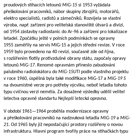
proudových stíhacích letounů
MiG-15
si 1953 vyžádala
přeškolování pracovníků, nábor skupiny zbrojířů, motorářů,
elektro specialistů, radistů a zámečníků. Rozvíjela se vlastní
výroba, např. zařízení pro velitelská stanoviště útvarů a divizí,
od 1954 zástavby radiostanic do Ar-96 a zařízení pro lokalizace
letadel. Zpočátku ještě v polních podmínkách se opravny
1955 zaměřily na servis MiG-15 a jejich střední revize. V roce
1959 bylo provedeno na 40 revizí, současně zde od října,
s rozšířením flotily protivzdušné obrany státu, započaly opravy
letounů
MiG-17
. Renomé opravnám přineslo zabudování
palubního radiolokátoru do
MiG-15UTI
podle vlastního projektu
v roce 1960, úspěšná byla také modifikace MiG-17 a
MiG-19 S
na dvoumístné verze pro potřeby výcviku, neboť letadla tohoto
typu cvičnou verzi neměla. Za dosažené výsledky udělil velitel
letectva opravně standartu
Nejlepší letecká opravna
.
V období
1961—1964
proběhla modernizace opravny
a přeškolování pracovníků na nadzvuková letadla
MiG-19
a
MiG-
21
. Od 1965 byly již nepostačující prostory rozšířeny o novou
infrastrukturu. Hlavní program tvořily práce na stíhačkách typu