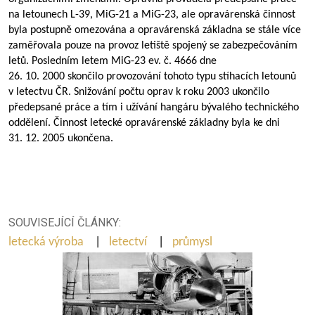
na letounech L-39, MiG-21 a MiG-23, ale opravárenská činnost
byla postupně omezována a opravárenská základna se stále více
zaměřovala pouze na provoz letiště spojený se zabezpečováním
letů. Posledním letem MiG-23 ev. č. 4666 dne
26. 10. 2000 skončilo provozování tohoto typu stíhacích letounů
v letectvu ČR. Snižování počtu oprav k roku 2003 ukončilo
předepsané práce a tím i užívání hangáru bývalého technického
oddělení. Činnost letecké opravárenské základny byla ke dni
31. 12. 2005 ukončena.
SOUVISEJÍCÍ ČLÁNKY:
letecká výroba
|
letectví
|
průmysl