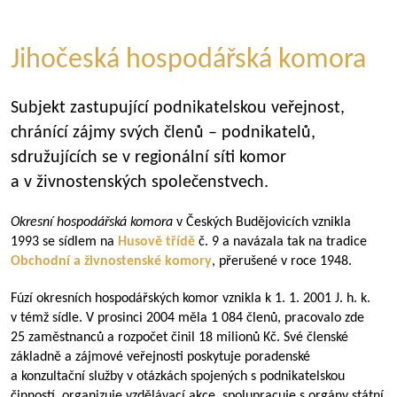
Jihočeská hospodářská komora
Subjekt zastupující podnikatelskou veřejnost,
chránící zájmy svých členů – podnikatelů,
sdružujících se v regionální síti komor
a v živnostenských společenstvech.
Okresní hospodářská komora
v Českých Budějovicích vznikla
1993 se sídlem na
Husově třídě
č. 9 a navázala tak na tradice
Obchodní a živnostenské komory
, přerušené v roce 1948.
Fúzí okresních hospodářských komor vznikla k 1. 1. 2001 J. h. k.
v témž sídle. V prosinci 2004 měla 1 084 členů, pracovalo zde
25 zaměstnanců a rozpočet činil 18 milionů Kč. Své členské
základně a zájmové veřejnosti poskytuje poradenské
a konzultační služby v otázkách spojených s podnikatelskou
činností, organizuje vzdělávací akce, spolupracuje s orgány státní