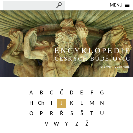
MENU
ENCYKLOPEDIE
ČESKÝCH BUDĚJOVIC
© 1998 — 2026 NEBE
A
B
C
Č
D
E
F
G
H
Ch
I
J
K
L
M
N
O
P
R
Ř
S
Š
T
U
V
W
Y
Z
Ž