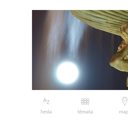
hesla
témata
map