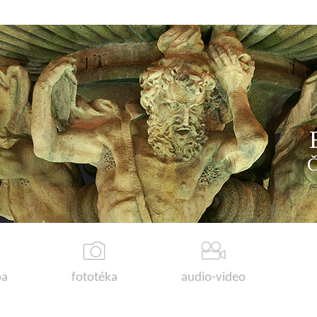
a
fototéka
audio-video