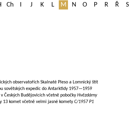
H
Ch
I
J
K
L
M
N
O
P
R
Ř
S
ckých observatořích Skalnaté Pleso a Lomnický štít
ou sovětských expedic do Antarktidy
1957—1959
v Českých Budějovicích včetně pobočky
Hvězdárny
cky 13 komet včetně velmi jasné komety
C/1957 P1