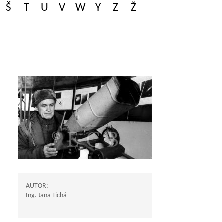
Š
T
U
V
W
Y
Z
Ž
AUTOR:
Ing. Jana Tichá