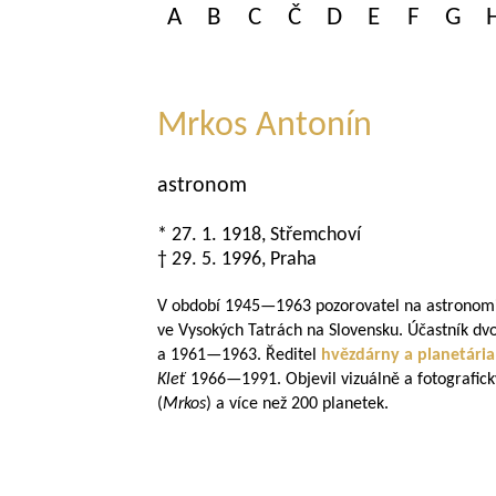
A
B
C
Č
D
E
F
G
Mrkos Antonín
astronom
* 27. 1. 1918, Střemchoví
† 29. 5. 1996, Praha
V období
1945—1963
pozorovatel na astronomi
ve Vysokých Tatrách na Slovensku. Účastník dv
a
1961—1963
. Ředitel
hvězdárny a planetária
Kleť
1966—1991
. Objevil vizuálně a fotografi
(
Mrkos
) a více než 200 planetek.