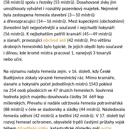
(58 mistrů) spolu s řezníky (55 mistrů). Dosahované zisky jim
umožňovaly vytvářet i rozsáhlý pozemkový majetek. Nejméně
byla zastoupena řemesla stavební (
3—10
mistrů)
a dřevozpracující (
14—16
mistrů). Mezi kupeckými (obchodními)
živnostmi byli nejpočetnější a současně i nejchudší hokynáři
(56 mistrů). K nejbohatším patřili kramáři (
45—49
mistrů)
a slanaři, provozující
obchod solí
(42 mistrů). Pro většinu
drobných řemeslníků bylo typické, že jejich obydlí bylo současně
i dílnou, kde kromě mistra pracoval 1, nanejvýš 3 tovaryši
nebo učni.
Na významu nabyla řemesla zejm. v 16. století, kdy České
Budějovice získaly výrazně řemeslnický ráz. Mimo kramáře,
slanaře a hokynáře počet jednotlivých mistrů 1543 poklesl
na 254 osob působících ve 47 druzích řemeslech. Souhrnná
hodnota jejich majetku dosahovala částky 34 669 kop
míšenských. Převahu si nadále udržovala řemesla potravinářská
(88 mistrů) v čele se sladovníky a sládky (44 mistrů). Následovala
řemesla oděvní (42 mistrů) a textilní (42 mistrů). V 17. století byl
rozvoj řemesel ochromen, obyvatelé trpěli častými průtahy vojsk
během
třicetileté války
, katastrofické důsledky měl
požár