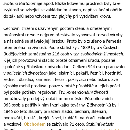
svatého Bartoloměje
apod. Blízké lidovému prostředí byly také
zvyklosti související se zakládáním staveb, např. vkládání obětin
do základů nebo vztyčení tzv.
glajchy
při vyzdvižení krovu.
Cechovní zřízení s uzavřeným počtem členů a omezenými
možnostmi rozvoje nejprve přestávalo vyhovovat rozvoji výroby
a následně se stávalo její brzdou. Proto bylo zrušeno a řemesla
přeměněna na živnosti. Podle statistiky z 1839 bylo v Českých
Budějovicích zaměstnáno 216 osob v tzv.
svobodných živnostech
.
K jejich provozování stačilo prosté oznámení úřadu, podané
společně s přihláškou k odvodu daní. Celkem 944 osob pracovalo
v
policejních živnostech
jako lékárníci, pekaři, řezníci, hostinští,
zedníci, dlaždiči, kameníci, tesaři, pokrývači nebo tiskaři. Své
výrobky mohli prodávat pouze v místě působiště a jejich počet
byl podle potřeby regulován. Tzv.
komercionální živnosti
umožňovaly prodej výrobků i mimo město. Působilo v nich
363 osob a patřily k nim i vznikající továrny. Z živnostníků byli
1846 do této skupiny přiřazeni sládci, bednáři, sklenáři,
podkováři, brusiči, krejčí, ševci, truhláři, natěrači, cukráři
a vozkové.
Obchodem
se zabývalo 91 osob.
Stabilní katastr