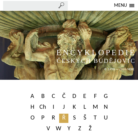
MENU
ENCYKLOPEDIE
ČESKÝCH BUDĚJOVIC
© 1998 — 2026 NEBE
A
B
C
Č
D
E
F
G
H
Ch
I
J
K
L
M
N
O
P
R
Ř
S
Š
T
U
V
W
Y
Z
Ž