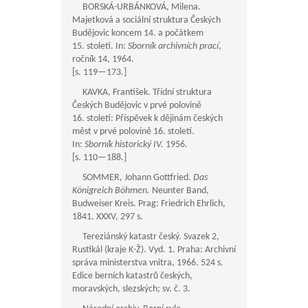
BORSKÁ-URBÁNKOVÁ, Milena.
Majetková a sociální struktura Českých
Budějovic koncem 14. a počátkem
15. století. In:
Sborník archivních prací
,
ročník 14, 1964.
[s.
119—173
.]
KAVKA, František. Třídní struktura
Českých Budějovic v prvé polovině
16. století: Příspěvek k dějinám českých
měst v prvé polovině 16. století.
In:
Sborník historický IV.
1956.
[s.
110—188
.]
SOMMER, Johann Gottfried.
Das
Königreich Böhmen.
Neunter Band,
Budweiser Kreis. Prag: Friedrich Ehrlich,
1841. XXXV, 297 s.
Tereziánský katastr český. Svazek 2,
Rustikál (kraje K-Ž). Vyd. 1. Praha: Archivní
správa ministerstva vnitra, 1966. 524 s.
Edice berních katastrů českých,
moravských, slezských; sv. č. 3.