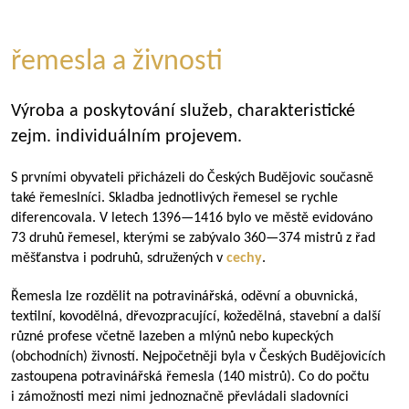
řemesla a živnosti
Výroba a poskytování služeb, charakteristické
zejm. individuálním projevem.
S prvními obyvateli přicházeli do Českých Budějovic současně
také řemeslníci. Skladba jednotlivých řemesel se rychle
diferencovala. V letech
1396—1416
bylo ve městě evidováno
73 druhů řemesel, kterými se zabývalo
360—374
mistrů z řad
měšťanstva i podruhů, sdružených v
cechy
.
Řemesla lze rozdělit na potravinářská, oděvní a obuvnická,
textilní, kovodělná, dřevozpracující, kožedělná, stavební a další
různé profese včetně lazeben a mlýnů nebo kupeckých
(obchodních) živností. Nejpočetněji byla v Českých Budějovicích
zastoupena potravinářská řemesla (140 mistrů). Co do počtu
i zámožnosti mezi nimi jednoznačně převládali sladovníci