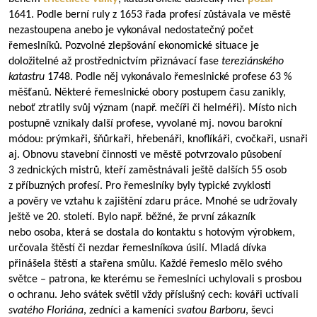
1641. Podle berní ruly z 1653 řada profesí zůstávala ve městě
nezastoupena anebo je vykonával nedostatečný počet
řemeslníků. Pozvolné zlepšování ekonomické situace je
doložitelné až prostřednictvím přiznávací fase
tereziánského
katastru
1748. Podle něj vykonávalo řemeslnické profese 63 %
měšťanů. Některé řemeslnické obory postupem času zanikly,
neboť ztratily svůj význam (např. mečíři či helméři). Místo nich
postupně vznikaly další profese, vyvolané mj. novou barokní
módou: prýmkaři, šňůrkaři, hřebenáři, knoflíkáři, cvočkaři, usnaři
aj. Obnovu stavební činnosti ve městě potvrzovalo působení
3 zednických mistrů, kteří zaměstnávali ještě dalších 55 osob
z příbuzných profesí. Pro řemeslníky byly typické zvyklosti
a pověry ve vztahu k zajištění zdaru práce. Mnohé se udržovaly
ještě ve 20. století. Bylo např. běžné, že první zákazník
nebo osoba, která se dostala do kontaktu s hotovým výrobkem,
určovala štěstí či nezdar řemeslníkova úsilí. Mladá dívka
přinášela štěstí a stařena smůlu. Každé řemeslo mělo svého
světce – patrona, ke kterému se řemeslníci uchylovali s prosbou
o ochranu. Jeho svátek světil vždy příslušný cech: kováři uctívali
svatého Floriána
, zedníci a kameníci
svatou Barboru
, ševci