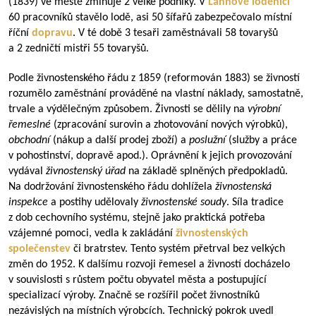
(1839) ve městě zmiňuje 2 velké podniky. V
Lannově loděnici
60 pracovníků stavělo lodě, asi 50 šífařů zabezpečovalo místní
říční
dopravu
. V té době 3 tesaři zaměstnávali 58 tovaryšů
a 2 zedničtí mistři 55 tovaryšů.
Podle živnostenského řádu z 1859 (reformován 1883) se živností
rozumělo zaměstnání prováděné na vlastní náklady, samostatně,
trvale a výdělečným způsobem. Živnosti se dělily na
výrobní
řemeslné
(zpracování surovin a zhotovování nových výrobků),
obchodní
(nákup a další prodej zboží) a
poslužní
(služby a práce
v pohostinství, dopravě apod.). Oprávnění k jejich provozování
vydával
živnostenský úřad
na základě splněných předpokladů.
Na dodržování živnostenského řádu dohlížela
živnostenská
inspekce
a postihy udělovaly
živnostenské soudy
. Síla tradice
z dob cechovního systému, stejně jako praktická potřeba
vzájemné pomoci, vedla k zakládání
živnostenských
společenstev
či bratrstev. Tento systém přetrval bez velkých
změn do 1952. K dalšímu rozvoji řemesel a živností docházelo
v souvislosti s růstem počtu obyvatel města a postupující
specializací výroby. Značně se rozšířil počet živnostníků
nezávislých na místních výrobcích. Technický pokrok uvedl