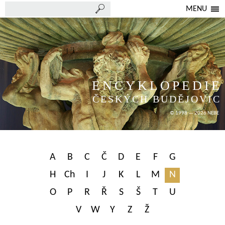
MENU
ENCYKLOPEDIE
ČESKÝCH BUDĚJOVIC
© 1998 — 2026 NEBE
A
B
C
Č
D
E
F
G
H
Ch
I
J
K
L
M
N
O
P
R
Ř
S
Š
T
U
V
W
Y
Z
Ž