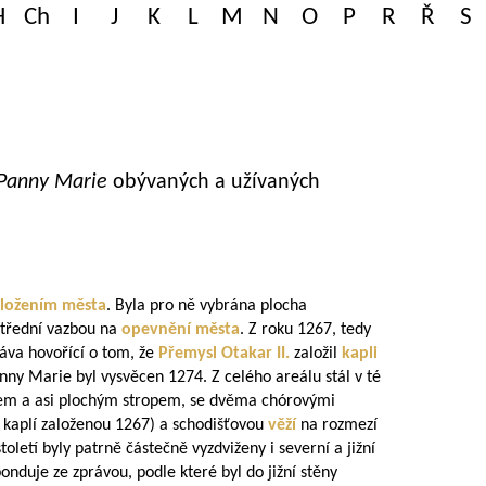
H
Ch
I
J
K
L
M
N
O
P
R
Ř
S
 Panny Marie
obývaných a užívaných
aložením města
. Byla pro ně vybrána plocha
střední vazbou na
opevnění města
. Z roku 1267, tedy
ráva hovořící o tom, že
Přemysl Otakar II.
založil
kapli
nny Marie byl vysvěcen 1274. Z celého areálu stál v té
em a asi plochým stropem, se dvěma chórovými
u kaplí založenou 1267) a schodišťovou
věží
na rozmezí
století byly patrně částečně vyzdviženy i severní a jižní
nduje ze zprávou, podle které byl do jižní stěny