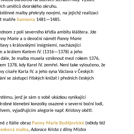
a
svatou Barborou
na bočních stěnách niky. Vysoce
bých umělců dvorského okruhu.
 nástěnné malby překryty novými, na jejichž realizaci
st malíře
Samsona
1481—1485
.
dnom z polí severního křídla ambitu kláštera. Jde
nny Marie
a o devoční námět
Panny Marie
tavy s královskými insigniemi, nacházející
em a králem
Karlem IV.
(
1316—1378
) a jeho
 dále, že malba musela vzniknout mezi rokem 1376,
kem 1378, kdy Karel IV. zemřel. Není take vyloučeno, že
y císaře Karla IV. a jeho syna Václava v Českých
ání se zástupci říšských knížat i předních českých
ystému, jenž je sám o sobě ukázkou vynikající
robné klenební konzolky osazené v severní boční lodi,
vem, vyjadřujícím alegorie např.
Kristovy oběti
.
jmě z Itálie obraz
Panny Marie Budějovické
(někdy též
desková malba
,
Adorace Krista
z dílny
Mistra