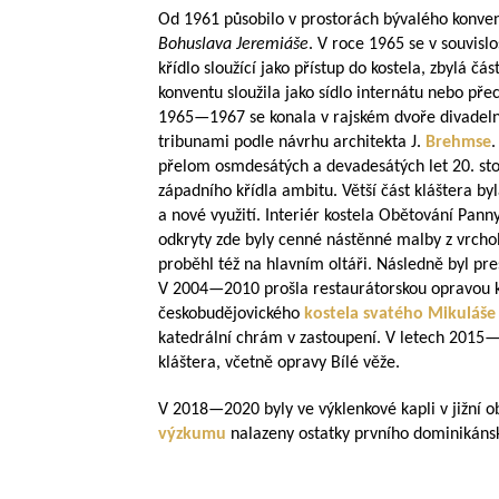
Od 1961 působilo v prostorách bývalého konve
Bohuslava Jeremiáše
. V roce 1965 se v souvisl
křídlo sloužící jako přístup do kostela, zbylá 
konventu sloužila jako sídlo internátu nebo př
1965—1967
se konala v rajském dvoře divadel
tribunami podle návrhu architekta J.
Brehmse
.
přelom osmdesátých a devadesátých let 20. stol
západního křídla ambitu. Větší část kláštera by
a nové využití. Interiér kostela Obětování Panny
odkryty zde byly cenné nástěnné malby z vrcho
proběhl též na hlavním oltáři. Následně byl 
V
2004—2010
prošla restaurátorskou opravou 
českobudějovického
kostela svatého Mikuláše
katedrální chrám v zastoupení. V letech
2015—
kláštera, včetně opravy Bílé věže.
V
2018—2020
byly ve výklenkové kapli v jižní o
výzkumu
nalazeny ostatky prvního dominikánsk