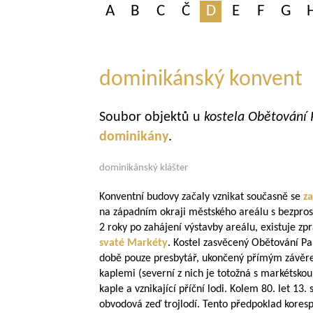
A
B
C
Č
D
E
F
G
dominikánský konvent
Soubor objektů u
kostela Obětování
dominikány
.
dominikánský klášter
Konventní budovy začaly vznikat současně se
z
na západním okraji městského areálu s bezpro
2 roky po zahájení výstavby areálu, existuje zp
svaté Markéty
. Kostel zasvěcený Obětování Pa
době pouze presbytář, ukončený přímým závěr
kaplemi (severní z nich je totožná s markétsko
kaple a vznikající příční lodi. Kolem 80. let 13. 
obvodová zeď trojlodí. Tento předpoklad korespo