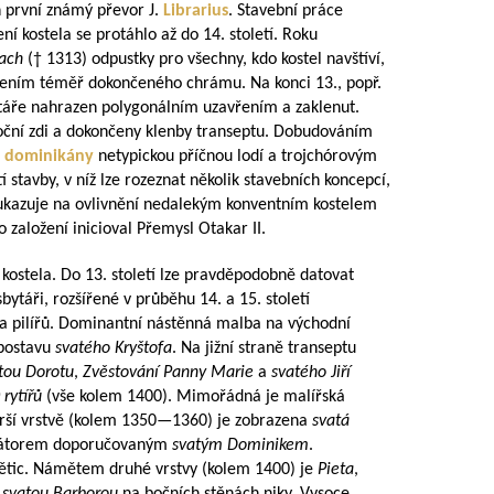
 první známý převor J.
Librarius
. Stavební práce
ní kostela se protáhlo až do 14. století. Roku
bach
(† 1313) odpustky pro všechny, kdo kostel navštíví,
cením téměř dokončeného chrámu. Na konci 13., popř.
esbytáře nahrazen polygonálním uzavřením a zaklenut.
boční zdi a dokončeny klenby transeptu. Dobudováním
o
dominikány
netypickou příčnou lodí a trojchórovým
stavby, v níž lze rozeznat několik stavebních koncepcí,
í, ukazuje na ovlivnění nedalekým konventním kostelem
 založení inicioval Přemysl Otakar II.
 kostela. Do 13. století lze pravděpodobně datovat
sbytáři, rozšířené v průběhu 14. a 15. století
 a pilířů. Dominantní nástěnná malba na východní
 postavu
svatého Kryštofa
. Na jižní straně transeptu
tou Dorotu
,
Zvěstování Panny Marie
a
svatého Jiří
 rytířů
(vše kolem 1400). Mimořádná je malířská
arší vrstvě (kolem
1350—1360
) je zobrazena
svatá
nátorem doporučovaným
svatým Dominikem
.
světic. Námětem druhé vrstvy (kolem 1400) je
Pieta
,