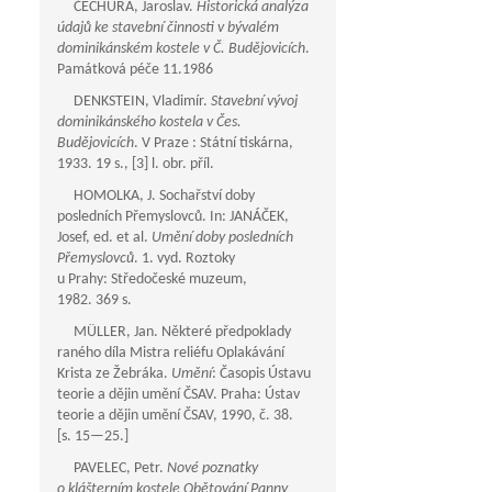
ČECHURA, Jaroslav.
Historická analýza
údajů ke stavební činnosti v bývalém
dominikánském kostele v Č. Budějovicích
.
Památková péče 11.1986
DENKSTEIN, Vladimír.
Stavební vývoj
dominikánského kostela v Čes.
Budějovicích
. V Praze : Státní tiskárna,
1933. 19 s., [3] l. obr. příl.
HOMOLKA, J. Sochařství doby
posledních Přemyslovců. In: JANÁČEK,
Josef, ed. et al.
Umění doby posledních
Přemyslovců
. 1. vyd. Roztoky
u Prahy: Středočeské muzeum,
1982. 369 s.
MÜLLER, Jan. Některé předpoklady
raného díla Mistra reliéfu Oplakávání
Krista ze Žebráka.
Umění
: Časopis Ústavu
teorie a dějin umění ČSAV. Praha: Ústav
teorie a dějin umění ČSAV, 1990, č. 38.
[s.
15—25
.]
PAVELEC, Petr.
Nové poznatky
o klášterním kostele Obětování Panny