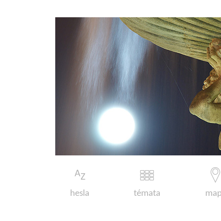
hesla
témata
map