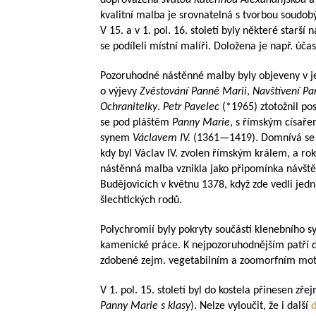
doprovázená
svatou Kateřinou Alexandrijskou
kvalitní malba je srovnatelná s tvorbou soudo
V 15. a v 1. pol. 16. století byly některé starší
se podíleli místní malíři. Doložena je např. úča
Pozoruhodné nástěnné malby byly objeveny v je
o výjevy
Zvěstování Panně Marii
,
Navštívení Pa
Ochranitelky
.
Petr Pavelec
(*1965) ztotožnil pos
se pod pláštěm
Panny Marie
, s římským císař
synem
Václavem IV.
(
1361—1419
). Domnívá se
kdy byl Václav IV. zvolen římským králem, a ro
nástěnná malba vznikla jako připomínka návštěv
Budějovicích v květnu 1378, když zde vedli jedn
šlechtických rodů.
Polychromií byly pokryty součásti klenebního s
kamenické práce. K nejpozoruhodnějším patří d
zdobené zejm. vegetabilním a zoomorfním moti
V 1. pol. 15. století byl do kostela přinesen zře
Panny Marie s klasy
). Nelze vyloučit, že i další