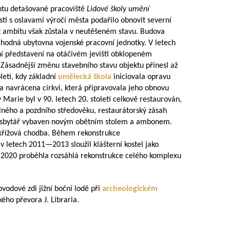
ntu detašované pracoviště
Lidové školy umění
osti s oslavami výročí města podařilo obnovit severní
část ambitu však zůstala v neutěšeném stavu. Budova
echodná ubytovna vojenské pracovní jednotky. V letech
ní představení na otáčivém jevišti obklopeném
 Zásadnější změnu stavebního stavu objektu přinesl až
etí, kdy základní
umělecká škola
iniciovala opravu
la navrácena církvi, která připravovala jeho obnovu
 Marie byl v 90. letech 20. století celkově restaurován,
lného a pozdního středověku, restaurátorský zásah
presbytář vybaven novým obětním stolem a ambonem.
křížová chodba. Během rekonstrukce
v letech
2011—2013
sloužil klášterní kostel jako
2020
proběhla rozsáhlá rekonstrukce celého komplexu
bvodové zdi jižní boční lodě při
archeologickém
ého převora J. Libraria.