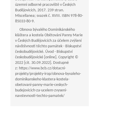
územní odborné pracoviště v Českých
Budějovicích, 2017. 239 stran.
Miscellanea; svazek č. XVIII. ISBN 978-80-
85033-80-9.
Obnova bývalého Dominikánského
kláštera a kostela Obětování Panny Marie
v Českých Budějovicích za účelem zvýšení
návštěvnosti těchto památek - Biskupství
českobudějovické. Úvod - Biskupství
českobudějovické [online]. Copyright ©
2022 [cit. 30.09.2022]. Dostupné
z: https://www.bcb.cz/dotacni-
projekty/projekty-irop/obnova-byvaleho-
dominikanskeho-klastera-kostela-
obetovani-panny-marie-ceskych-
budejovicich-za-ucelem-zvyseni-
navstevnosti-techto-pamatek/