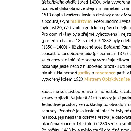
třeboňského oltáře
(před 1400), byla vytvořena
pocházel další obraz ze stejným námětem zva
1510 doplnil zařízení kostela deskový obraz
Mad
s podunajským
malířstvím
. Pozoruhodnou výbavu
bylo asi 30, část z nich gotického původu. Jejic
Pro dominikány byla zřejmě vyhotovena i nejsta
(poslední čtvrtina 13. století). K 1382 byly ud
(
1350—1400
) k již ztracené soše
Bolestné Pan
součástí oltáře
Božího těla
(připomínán 1375) 
se duchovní náplň této sochy vyznačuje citovou
obsahuje ještě něco z hlubokého prožitku utrpen
okruhu. Na pomezí
gotiky
a
renesance
patří v
vytvořený kolem 1520
Mistrem Oplakávání ze
Současně se stavbou konventního kostela začala 
strany trojlodí. Nejstarší částí budovy je západní
Jednotlivé prostory se rozkládají po obvodu kř
zahrady. Podobně jako kostelní interiér byly ně
malbou; její nejstarší odkrytá vrstva je datov
ukončena koncem 14. století (1380 vznikla subtil
Po požáru 1463 byla místo starší dřevěné zvo