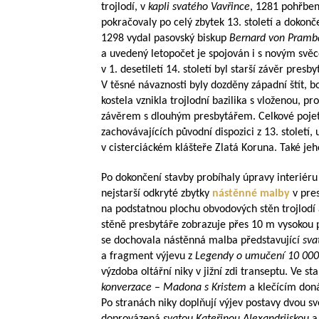
trojlodí, v
kapli svatého Vavřince
, 1281 pohřben
pokračovaly po celý zbytek 13. století a dokonče
1298 vydal pasovský biskup
Bernard von Pram
a uvedený letopočet je spojován i s novým svě
v 1. desetiletí 14. století byl starší závěr pr
V těsné návaznosti byly dozděny západní štít, 
kostela vznikla trojlodní bazilika s vloženou, pr
závěrem s dlouhým presbytářem. Celkové pojetí 
zachovávajících původní dispozici z 13. stolet
v cisterciáckém klášteře Zlatá Koruna. Také jeho
Po dokončení stavby probíhaly úpravy interiéru
nejstarší odkryté zbytky
nástěnné malby
v pre
na podstatnou plochu obvodových stěn trojlodí
stěně presbytáře zobrazuje přes 10 m vysokou
se dochovala nástěnná malba představující
sva
a fragment výjevu z
Legendy o umučení 10
000
výzdoba oltářní niky v jižní zdi transeptu. Ve st
konverzace
–
Madona s Kristem
a klečícím do
Po stranách niky doplňují výjev postavy dvou 