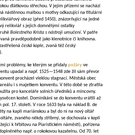
okou dlátkovou střechou. V jejím přízemí se nachází
ná nástěnnou malbou s motivy odkazující na titulární
likviářový obraz (před 1450), znázorňující na jedné
ý relikviář s jejich domnělými ostatky
druhé
Bolestného Krista s nástroji umučení
. V patře
ívaná pravděpodobně jako klenotnice či knihovna.
 zastřešená
česká kaple
, zvaná též
český
).
ními problémy, ke kterým se přidaly
požáry
ve
nventu upadal a např.
1525—1548
zde žil sám převor
onvent procházel vleklou stagnací. Městská obec
reálu i s majetkem konventu. V této době se ztratila
oužita pro kanceláře solních úředníků a mincovny.
ysvěcen kostel. Dominikáni se do konventu vrátili až
 pol. 17. století. V roce 1633 byla na náklad B. de
ty na kapli mariánskou a byl do ní na nový oltář
 oltáře, zvaného někdy
stříbrný
, se dochovala v
kapli
žející k hřbitovu na Piaristickém náměstí), pořízena
doplněného např. o rokokovou kazatelnu. Od 70. let