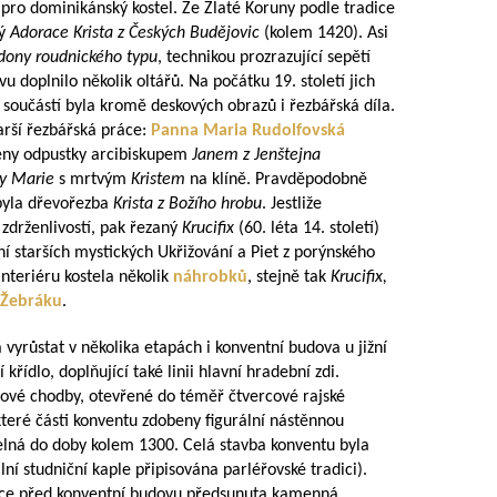
 pro dominikánský kostel. Ze Zlaté Koruny podle tradice
ný
Adorace Krista z Českých Budějovic
(kolem 1420). Asi
ony roudnického typu
, technikou prozrazující sepětí
 doplnilo několik oltářů. Na počátku 19. století jich
h součástí byla kromě deskových obrazů i řezbářská díla.
rší řezbářská práce:
Panna Maria Rudolfovská
ěleny odpustky arcibiskupem
Janem z Jenštejna
ny Marie
s mrtvým
Kristem
na klíně. Pravděpodobně
byla dřevořezba
Krista z Božího hrobu
. Jestliže
 zdrženlivostí, pak řezaný
Krucifix
(60. léta 14. století)
í starších mystických Ukřižování a Piet z porýnského
 interiéru kostela několik
náhrobků
, stejně tak
Krucifix,
 Žebráku
.
vyrůstat v několika etapách i konventní budova u jižní
 křídlo, doplňující také linii hlavní hradební zdi.
ížové chodby, otevřené do téměř čtvercové rajské
které části konventu zdobeny figurální nástěnnou
atelná do doby kolem 1300. Celá stavba konventu byla
ní studniční kaple připisována parléřovské tradici).
nice před konventní budovu předsunuta kamenná