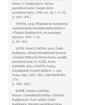
Marie v Č. Budějovicích.
Zprávy
památkové péče: Časopis státní
památkové péče, 1996, roč. 56, č.
9—10
.
[s.
296—305
.]
THOMA, Juraj. Příspěvek ke stavebnímu
vývoji bývalého dominikánského kláštera
v Českých Budějovicích.
Archaeologia
historica
, 1997, č. 22.
[s.
49—60
.]
VLČEK, Pavel a THOMA, Juraj. České
Budějovice. Bývalý dominikánský konvent
u kostela Obětování Panny Marie, později
piaristická kolej. In: VLČEK, Pavel,
SOMMER, Petr a FOLTÝN, Dušan.
Encyklopedie českých klášterů
. 1. vyd.
Praha: Libri, 1997. 782 s. ISBN 80-85983-
17-6
[s.
198—202
.]
KOVÁŘ, Daniel a LAVIČKA,
Roman.
Dominikánský klášter v Českých
Budějovicích.
První vydání. České
Budějovice: Národní památkový ústav,