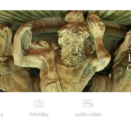
a
fototéka
audio-video