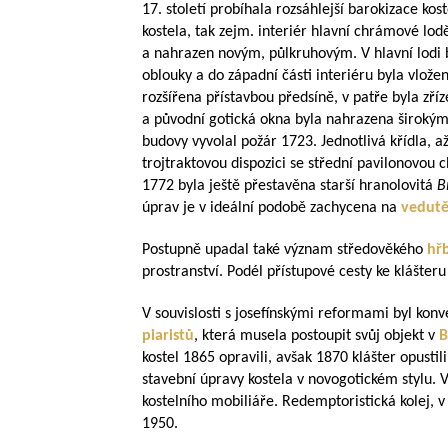
17. století probíhala rozsáhlejší barokizace kost
kostela, tak zejm. interiér hlavní chrámové lodě
a nahrazen novým, půlkruhovým. V hlavní lodi 
oblouky a do západní části interiéru byla vlože
rozšířena přístavbou předsíně, v patře byla zř
a původní gotická okna byla nahrazena širokým
budovy vyvolal požár 1723. Jednotlivá křídla, a
trojtraktovou dispozici se střední pavilonovou 
1772 byla ještě přestavěna starší hranolovitá
B
úprav je v ideální podobě zachycena na
vedut
Postupně upadal také význam středověkého
hř
prostranství. Podél přístupové cesty ke klášteru
V souvislosti s josefínskými reformami byl konv
piaristů
, která musela postoupit svůj objekt v
B
kostel 1865 opravili, avšak 1870 klášter opustil
stavební úpravy kostela v novogotickém stylu. 
kostelního mobiliáře. Redemptoristická kolej, 
1950.