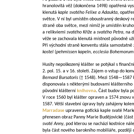
hranolovitá věž (dokončena 1498) opatřená vys
klenutá
kaple svatého Felixe a Adaukta
, opatře
světce. V ní byl umístěn oboustranný deskový re
straně oba světce, mezi nimiž je umístěn kruhov
a relikviemi
svatého Kříže
a
svatého Petra
, na 
věže se zachovala klenutá místnost původně už
Při východní straně konventu stála samostatně
kostel
(
pehmissen kapeln
,
ecclesia Bohemorum
Husity nepoškozený klášter se potýkal s finanč
2. pol. 15. a v 16. století. Zájem o vstup do ko
Bernard Bursatoris
(† 1548). Mezi
1548—1587
k
disponovala s některými budovami klášterního a
původní klášterní
knihovna
. Část budov byla p
V roce 1560 byl klášter opraven a 1574 znovu v
1587. Větší stavební úpravy byly zahájeny kolem
Marradase
upravena gotická kaple svaté Marké
přenesen obraz Panny Marie Budějovické (část
svaté Anny
, pod kterou se nachází kostnice nále
byla část nového barokního mobiliáře, později 