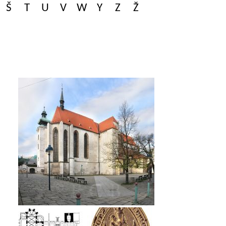
Š
T
U
V
W
Y
Z
Ž