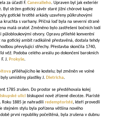
ela za účasti F.
Canevalleho
. Upraven byl jak exteriér
. Byl stržen gotický závěr staré jižní chórové kaple
byly gotické hrotité arkády uzavřeny půlkruhovými
na kruchta s varhany. Příčná loď byla na severní straně
ízena malá oratoř. Změněno bylo zastřešení bočních lodí
i půlobloukovými otvory. Opravu přilehlé konventní
ž na gotický ambit radikálně přestavěná, dostala tehdy
chodbou převyšující střechy. Přestavba skončila 1740,
ílá věž
. Podoba celého areálu po dokončení barokních
ě
F. J.
Prokyše
.
bitova
přiléhajícího ke kostelu; byl změněn ve volné
 byly umístěny plastiky J.
Dietricha
.
ent 1785 zrušen. Do prostor se přestěhovala kolej
iskupské ulici
biskupovi nově zřízené diecéze. Piaristé
i. Roku 1885 je nahradili
redemptoristé
, kteří provedli
Ve stejném stylu byla pořízena většina nového
v době první republiky počeštěná, byla zrušena v dubnu