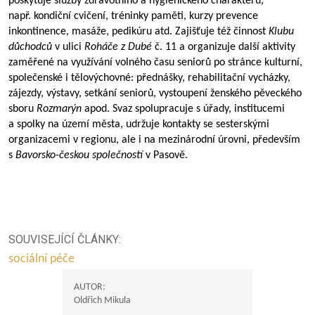
poskytuje služby zdravotního a hygienického charakteru,
např. kondiční cvičení, tréninky paměti, kurzy prevence
inkontinence, masáže, pedikúru atd. Zajišťuje též činnost
Klubu
důchodců
v ulici
Roháče z Dubé
č. 11 a organizuje další aktivity
zaměřené na využívání volného času seniorů po stránce kulturní,
společenské i tělovýchovné: přednášky, rehabilitační vycházky,
zájezdy, výstavy, setkání seniorů, vystoupení ženského pěveckého
sboru
Rozmarýn
apod. Svaz spolupracuje s úřady, institucemi
a spolky na území města, udržuje kontakty se sesterskými
organizacemi v regionu, ale i na mezinárodní úrovni, především
s
Bavorsko-českou společností
v Pasově.
SOUVISEJÍCÍ ČLÁNKY:
sociální péče
AUTOR:
Oldřich Mikula