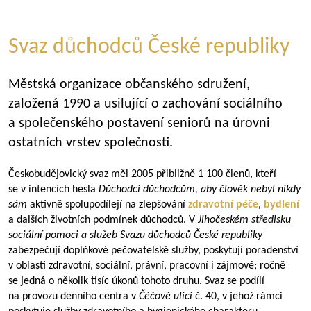
Svaz důchodců České republiky
Městská organizace občanského sdružení,
založená 1990 a usilující o zachování sociálního
a společenského postavení seniorů na úrovni
ostatních vrstev společnosti.
Českobudějovický svaz měl 2005 přibližně 1 100 členů, kteří
se v intencích hesla
Důchodci důchodcům, aby člověk nebyl nikdy
sám
aktivně spolupodílejí na zlepšování
zdravotní péče
,
bydlení
a dalších životních podmínek důchodců. V
Jihočeském středisku
sociální pomoci a služeb Svazu důchodců České republiky
zabezpečují doplňkové pečovatelské služby, poskytují poradenství
v oblasti zdravotní, sociální, právní, pracovní i zájmové; ročně
se jedná o několik tisíc úkonů tohoto druhu. Svaz se podílí
na provozu denního centra v
Čéčově ulici
č. 40, v jehož rámci