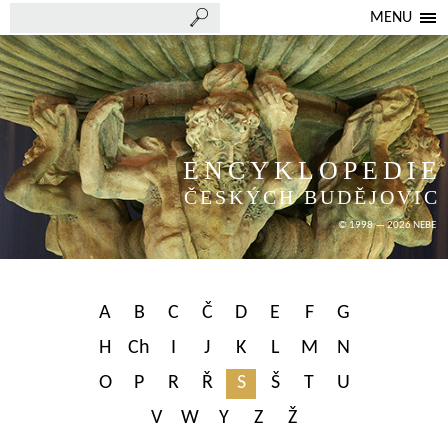
MENU
ENCYKLOPEDIE
ČESKÝCH BUDĚJOVIC
© 1998 — 2026 NEBE
A
B
C
Č
D
E
F
G
H
Ch
I
J
K
L
M
N
O
P
R
Ř
S
Š
T
U
V
W
Y
Z
Ž