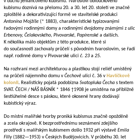
v duchu jehlancového kubismu. Tvarosloví obloučkového
kubismu doznívá na přelomu 20. a 30. let 20. století ve značně
zploštělé a dekorativizující formě ve stavitelské produkci
Antonína Mojžíše
(* 1883), charakteristické typizovanými
řadovými rodinnými domy a rodinnými dvojdomy známými z
ulic
Erbenovy, Čelakovského, Pivovarské, Papírenské
a dalších.
K několika málo objektům z této produkce, které si
do současnosti zachovaly průčelí s původním tvaroslovím, se řadí
např. rodinné domy v Pivovarské ulici
č. 23
a
25
.
Na rozhraní mezi architekturou a plastikou stojí reliéf umístěný
na průčelí nájemního domu v
Čechově ulici
č. 36 v
Havlíčkově
kolonii
. Realisticky pojatá podobizna
Svatopluka Čecha
s textem
SVAT. ČECH / NÁŠ BÁSNÍK * 1846 †1908 je umístěna na přibližně
šestiúhelné desce s páskou, které okosené hrany dodávají
kubistický výraz.
Do místní malířské tvorby proniká kubismus značně opožděně
a zcela okrajově. K bezprostřednímu seznámení zdejšího
prostředí s malířským kubismem došlo 1932 při výstavě
Emila
Filly
(
1882—1953
) v Českých Budějovicích. V průběhu 30. let