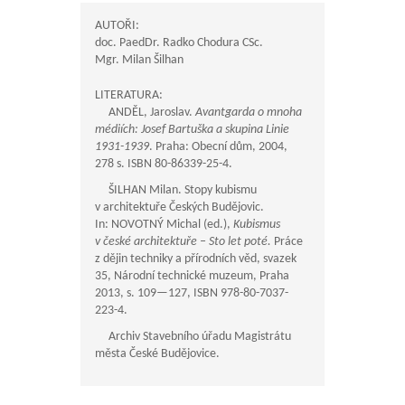
AUTOŘI:
doc. PaedDr. Radko Chodura CSc.
Mgr. Milan Šilhan
LITERATURA:
ANDĚL, Jaroslav.
Avantgarda o mnoha
médiích: Josef Bartuška a skupina Linie
1931-1939
. Praha: Obecní dům, 2004,
278 s. ISBN 80-86339-25-4.
ŠILHAN Milan. Stopy kubismu
v architektuře Českých Budějovic.
In: NOVOTNÝ Michal (ed.),
Kubismus
v české architektuře – Sto let poté.
Práce
z dějin techniky a přírodních věd, svazek
35, Národní technické muzeum, Praha
2013, s.
109—127
, ISBN 978-80-7037-
223-4.
Archiv Stavebního úřadu Magistrátu
města České Budějovice.