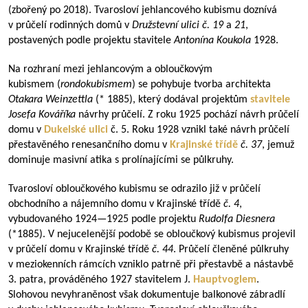
(zbořený po 2018). Tvarosloví jehlancového kubismu doznívá
v průčelí rodinných domů v
Družstevní ulici
č. 19
a
21
,
postavených podle projektu stavitele
Antonína Koukola
1928.
Na rozhraní mezi jehlancovým a obloučkovým
kubismem (
rondokubismem
) se pohybuje tvorba architekta
Otakara Weinzettla
(* 1885), který dodával projektům
stavitele
Josefa Kováříka
návrhy průčelí. Z roku 1925 pochází návrh průčelí
domu v
Dukelské ulici
č. 5. Roku 1928 vznikl také návrh průčelí
přestavěného renesančního domu v
Krajinské třídě
č. 37
, jemuž
dominuje masivní atika s prolínajícími se půlkruhy.
Tvarosloví obloučkového kubismu se odrazilo již v průčelí
obchodního a nájemního domu v Krajinské třídě
č. 4
,
vybudovaného
1924—1925
podle projektu
Rudolfa Diesnera
(*1885). V nejucelenější podobě se obloučkový kubismus projevil
v průčelí domu v Krajinské třídě
č. 44
. Průčelí členěné půlkruhy
v meziokenních rámcích vzniklo patrně při přestavbě a nástavbě
3. patra, prováděného 1927 stavitelem J.
Hauptvoglem
.
Slohovou nevyhraněnost však dokumentuje balkonové zábradlí