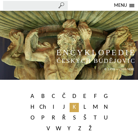
MENU
ENCYKLOPEDIE
ČESKÝCH BUDĚJOVIC
© 1998 — 2026 NEBE
A
B
C
Č
D
E
F
G
H
Ch
I
J
K
L
M
N
O
P
R
Ř
S
Š
T
U
V
W
Y
Z
Ž