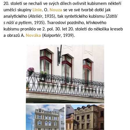
20. století se nechali ve svých dílech ovlivnit kubismem někteří
umělci skupiny
Linie
. O.
Nouza
se ve své tvorbě dotkl jak
analytického (
Ateliér
, 1935), tak syntetického kubismu (
Zátiší
s nůší a pytlem
, 1935). Tvarosloví pozdního, křivkového
kubismu proniklo ve 2. pol. 30. let 20. století do několika kreseb
a obrazů A.
Nováka
(
Kolportér
, 1939).