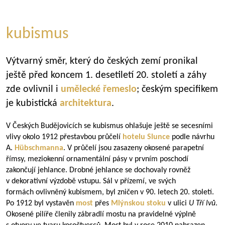
kubismus
Výtvarný směr, který do českých zemí pronikal
ještě před koncem 1. desetiletí 20. století a záhy
zde ovlivnil i
umělecké řemeslo
; českým specifikem
je kubistická
architektura
.
V Českých Budějovicích se kubismus ohlašuje ještě se secesními
vlivy okolo 1912 přestavbou průčelí
hotelu Slunce
podle návrhu
A.
Hübschmanna
. V průčelí jsou zasazeny okosené parapetní
římsy, meziokenní ornamentální pásy v prvním poschodí
zakončují jehlance. Drobné jehlance se dochovaly rovněž
v dekorativní výzdobě vstupu. Sál v přízemí, ve svých
formách ovlivněný kubismem, byl zničen v 90. letech 20. století.
Po 1912 byl vystavěn
most
přes
Mlýnskou stoku
v ulici
U Tří lvů
.
Okosené pilíře členily zábradlí mostu na pravidelné výplně