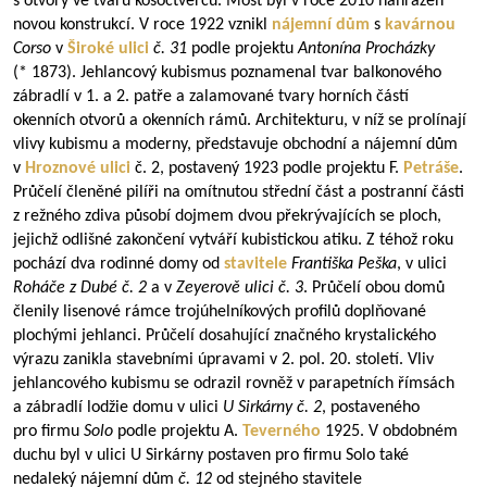
s otvory ve tvaru kosočtverců. Most byl v roce 2010 nahrazen
novou konstrukcí. V roce 1922 vznikl
nájemní dům
s
kavárnou
Corso
v
Široké ulici
č. 31
podle projektu
Antonína Procházky
(* 1873). Jehlancový kubismus poznamenal tvar balkonového
zábradlí v 1. a 2. patře a zalamované tvary horních částí
okenních otvorů a okenních rámů. Architekturu, v níž se prolínají
vlivy kubismu a moderny, představuje obchodní a nájemní dům
v
Hroznové ulici
č. 2, postavený 1923 podle projektu F.
Petráše
.
Průčelí členěné pilíři na omítnutou střední část a postranní části
z režného zdiva působí dojmem dvou překrývajících se ploch,
jejichž odlišné zakončení vytváří kubistickou atiku. Z téhož roku
pochází dva rodinné domy od
stavitele
Františka Peška
, v ulici
Roháče z Dubé
č. 2
a v
Zeyerově ulici
č. 3
. Průčelí obou domů
členily lisenové rámce trojúhelníkových profilů doplňované
plochými jehlanci. Průčelí dosahující značného krystalického
výrazu zanikla stavebními úpravami v 2. pol. 20. století. Vliv
jehlancového kubismu se odrazil rovněž v parapetních římsách
a zábradlí lodžie domu v ulici
U Sirkárny
č. 2
, postaveného
pro firmu
Solo
podle projektu A.
Teverného
1925. V obdobném
duchu byl v ulici U Sirkárny postaven pro firmu Solo také
nedaleký nájemní dům
č. 12
od stejného stavitele