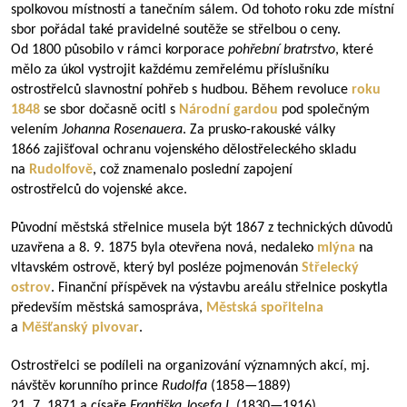
spolkovou místností a tanečním sálem. Od tohoto roku zde místní
sbor pořádal také pravidelné soutěže se střelbou o ceny.
Od 1800 působilo v rámci korporace
pohřební bratrstvo
, které
mělo za úkol vystrojit každému zemřelému příslušníku
ostrostřelců slavnostní pohřeb s hudbou. Během revoluce
roku
1848
se sbor dočasně ocitl s
Národní gardou
pod společným
velením
Johanna Rosenauera
. Za prusko-rakouské války
1866 zajišťoval ochranu vojenského dělostřeleckého skladu
na
Rudolfově
, což znamenalo poslední zapojení
ostrostřelců do vojenské akce.
Původní městská střelnice musela být 1867 z technických důvodů
uzavřena a 8. 9. 1875 byla otevřena nová, nedaleko
mlýna
na
vltavském ostrově, který byl posléze pojmenován
Střelecký
ostrov
. Finanční příspěvek na výstavbu areálu střelnice poskytla
především městská samospráva,
Městská spořitelna
a
Měšťanský pivovar
.
Ostrostřelci se podíleli na organizování významných akcí, mj.
návštěv korunního prince
Rudolfa
(
1858—1889
)
21. 7. 1871 a císaře
Františka Josefa I.
(
1830—1916
)