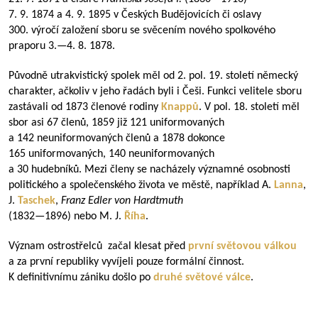
7. 9. 1874 a 4. 9. 1895 v Českých Budějovicích či oslavy
300. výročí založení sboru se svěcením nového spolkového
praporu 3.—4. 8. 1878.
Původně utrakvistický spolek měl od 2. pol. 19. století německý
charakter, ačkoliv v jeho řadách byli i Češi. Funkci velitele sboru
zastávali od 1873 členové rodiny
Knappů
. V pol. 18. století měl
sbor asi 67 členů, 1859 již 121 uniformovaných
a 142 neuniformovaných členů a 1878 dokonce
165 uniformovaných, 140 neuniformovaných
a 30 hudebníků. Mezi členy se nacházely významné osobnosti
politického a společenského života ve městě, například A.
Lanna
,
J.
Taschek
,
Franz Edler von Hardtmuth
(
1832—1896
) nebo M. J.
Říha
.
Význam ostrostřelců začal klesat před
první světovou válkou
a za první republiky vyvíjeli pouze formální činnost.
K definitivnímu zániku došlo po
druhé světové válce
.