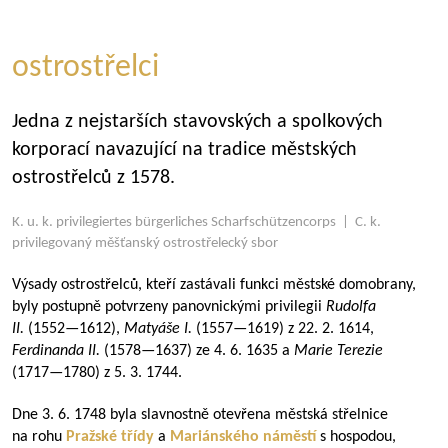
ostrostřelci
Jedna z nejstarších stavovských a spolkových
korporací navazující na tradice městských
ostrostřelců z 1578.
K. u. k. privilegiertes bürgerliches Scharfschützencorps | C. k.
privilegovaný měšťanský ostrostřelecký sbor
Výsady ostrostřelců, kteří zastávali funkci městské domobrany,
byly postupně potvrzeny panovnickými privilegii
Rudolfa
II.
(
1552—1612
),
Matyáše I.
(
1557—1619
) z 22. 2. 1614,
Ferdinanda II.
(
1578—1637
) ze 4. 6. 1635 a
Marie Terezie
(
1717—1780
) z 5. 3. 1744.
Dne 3. 6. 1748 byla slavnostně otevřena městská střelnice
na rohu
Pražské třídy
a
Mariánského náměstí
s hospodou,