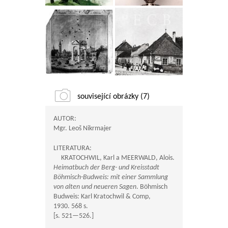
související obrázky (7)
AUTOR:
Mgr. Leoš Nikrmajer
LITERATURA:
KRATOCHWIL, Karl a MEERWALD, Alois.
Heimatbuch der Berg- und Kreisstadt
Böhmisch-Budweis: mit einer Sammlung
von alten und neueren Sagen
. Böhmisch
Budweis: Karl Kratochwil & Comp,
1930. 568 s.
[s.
521—526
.]