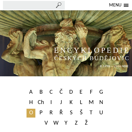
MENU
ENCYKLOPEDIE
ČESKÝCH BUDĚJOVIC
© 1998 — 2026 NEBE
A
B
C
Č
D
E
F
G
H
Ch
I
J
K
L
M
N
O
P
R
Ř
S
Š
T
U
V
W
Y
Z
Ž