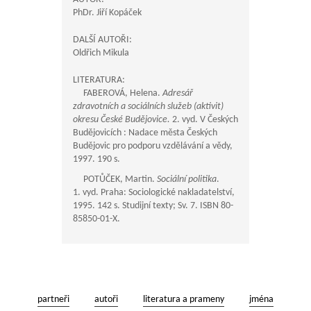
PhDr. Jiří Kopáček
DALŠÍ AUTOŘI:
Oldřich Mikula
LITERATURA:
FABEROVÁ, Helena.
Adresář
zdravotních a sociálních služeb (aktivit)
okresu České Budějovice.
2. vyd. V Českých
Budějovicích : Nadace města Českých
Budějovic pro podporu vzdělávání a vědy,
1997. 190 s.
POTŮČEK, Martin.
Sociální politika
.
1. vyd. Praha: Sociologické nakladatelství,
1995. 142 s. Studijní texty; Sv. 7. ISBN 80-
85850-01-X.
partneři
autoři
literatura a prameny
jména