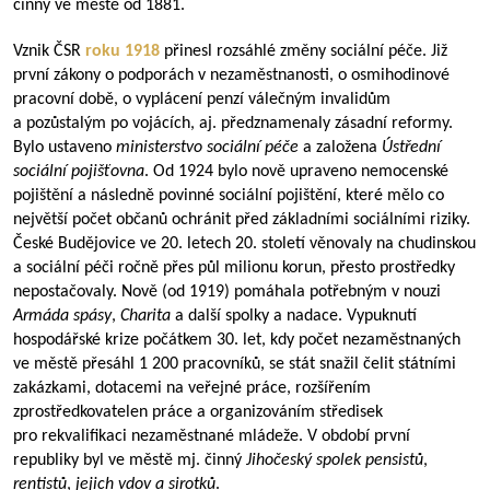
činný ve městě od 1881.
Vznik ČSR
roku 1918
přinesl rozsáhlé změny sociální péče. Již
první zákony o podporách v nezaměstnanosti, o osmihodinové
pracovní době, o vyplácení penzí válečným invalidům
a pozůstalým po vojácích, aj. předznamenaly zásadní reformy.
Bylo ustaveno
ministerstvo sociální péče
a založena
Ústřední
sociální pojišťovna
. Od 1924 bylo nově upraveno nemocenské
pojištění a následně povinné sociální pojištění, které mělo co
největší počet občanů ochránit před základními sociálními riziky.
České Budějovice ve 20. letech 20. století věnovaly na chudinskou
a sociální péči ročně přes půl milionu korun, přesto prostředky
nepostačovaly. Nově (od 1919) pomáhala potřebným v nouzi
Armáda spásy
,
Charita
a další spolky a nadace. Vypuknutí
hospodářské krize počátkem 30. let, kdy počet nezaměstnaných
ve městě přesáhl 1 200 pracovníků, se stát snažil čelit státními
zakázkami, dotacemi na veřejné práce, rozšířením
zprostředkovatelen práce a organizováním středisek
pro rekvalifikaci nezaměstnané mládeže. V období první
republiky byl ve městě mj. činný
Jihočeský spolek pensistů
,
rentistů
,
jejich vdov a sirotků
.