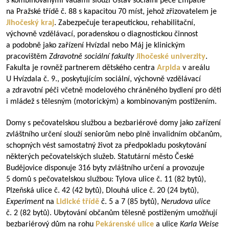
s kombinovanými vadami slouží Ústav sociální péče Empatie
na Pražské třídě č. 88 s kapacitou 70 míst, jehož zřizovatelem je
Jihočeský kraj
. Zabezpečuje terapeutickou, rehabilitační,
výchovně vzdělávací, poradenskou o diagnostickou činnost
a podobně jako zařízení Hvízdal nebo Máj je klinickým
pracovištěm
Zdravotně sociální fakulty
Jihočeské univerzity
.
Fakulta je rovněž partnerem dětského centra
Arpida
v areálu
U Hvízdala č. 9., poskytujícím sociální, výchovně vzdělávací
a zdravotní péči včetně modelového chráněného bydlení pro děti
i mládež s tělesným (motorickým) a kombinovaným postižením.
Domy s pečovatelskou službou a bezbariérové domy jako zařízení
zvláštního určení slouží seniorům nebo plně invalidním občanům,
schopných vést samostatný život za předpokladu poskytování
některých pečovatelských služeb. Statutární město České
Budějovice disponuje 316 byty zvláštního určení a provozuje
5 domů s pečovatelskou službou: Tylova ulice č. 11 (82 bytů),
Plzeňská ulice č. 42 (42 bytů), Dlouhá ulice č. 20 (24 bytů),
Experiment
na
Lidické třídě
č. 5 a 7 (85 bytů),
Nerudova ulice
č. 2 (82 bytů). Ubytování občanům tělesně postiženým umožňují
bezbariérový dům na rohu
Pekárenské ulice
a ulice
Karla Weise