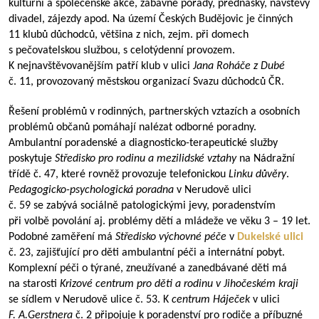
kulturní a společenské akce, zábavné pořady, přednášky, návštěvy
divadel, zájezdy apod. Na území Českých Budějovic je činných
11 klubů důchodců, většina z nich, zejm. při domech
s pečovatelskou službou, s celotýdenní provozem.
K nejnavštěvovanějším patří klub v ulici
Jana Roháče z Dubé
č. 11, provozovaný městskou organizací Svazu důchodců ČR.
Řešení problémů v rodinných, partnerských vztazích a osobních
problémů občanů pomáhají nalézat odborné poradny.
Ambulantní poradenské a diagnosticko-terapeutické služby
poskytuje
Středisko pro rodinu a mezilidské vztahy
na Nádražní
třídě č. 47, které rovněž provozuje telefonickou
Linku důvěry
.
Pedagogicko-psychologická poradna
v Nerudově ulici
č. 59 se zabývá sociálně patologickými jevy, poradenstvím
při volbě povolání aj. problémy dětí a mládeže ve věku 3 – 19 let.
Podobné zaměření má
Středisko výchovné péče
v
Dukelské ulici
č. 23, zajišťující pro děti ambulantní péči a internátní pobyt.
Komplexní péči o týrané, zneužívané a zanedbávané děti má
na starosti
Krizové centrum pro děti a rodinu v Jihočeském kraji
se sídlem v Nerudově ulice č. 53. K
centrum
Háječek
v ulici
F. A.Gerstnera
č. 2 připojuje k poradenství pro rodiče a příbuzné