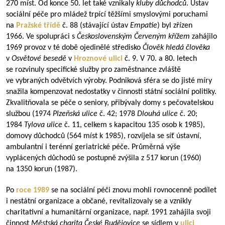
270 míst. Od konce 50. let také vznikaly
kluby důchodců
. Ústav
sociální péče pro mládež trpící těžšími smyslovými poruchami
na
Pražské třídě
č. 88 (stávající ústav
Empatie
) byl zřízen
1966. Ve spolupráci s
Československým Červeným křížem
zahájilo
1969 provoz v té době ojedinělé středisko
Člověk hledá člověka
v
Osvětové besedě
v
Hroznové ulici
č. 9. V 70. a 80. letech
se rozvinuly specifické služby pro zaměstnance zvláště
ve vybraných odvětvích výroby. Podniková sféra se do jisté míry
snažila kompenzovat nedostatky v činnosti státní sociální politiky.
Zkvalitňovala se péče o seniory, přibývaly domy s pečovatelskou
službou (1974
Plzeňská ulice
č. 42; 1978
Dlouhá ulice
č. 20;
1984
Tylova ulice
č. 11, celkem s kapacitou 135 osob k 1985),
domovy důchodců (564 míst k 1985), rozvíjela se síť ústavní,
ambulantní i terénní geriatrické péče. Průměrná výše
vyplácených důchodů se postupně zvýšila z 517 korun (1960)
na 1350 korun (1987).
Po
roce 1989
se na sociální péči znovu mohli rovnocenně podílet
i nestátní organizace a občané, revitalizovaly se a vznikly
charitativní a humanitární organizace, např. 1991 zahájila svoji
činnost
Městská charita České Budějovice
se sídlem v
ulici