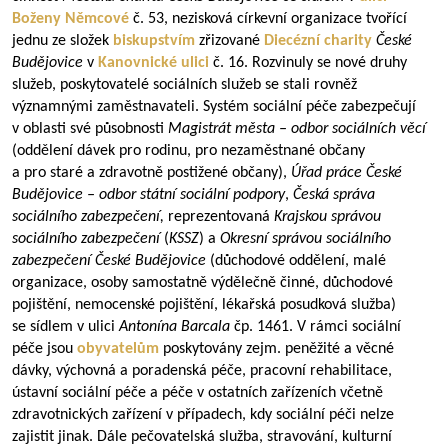
Boženy Němcové
č. 53, nezisková církevní organizace tvořící
jednu ze složek
biskupstvím
zřizované
Diecézní charity
České
Budějovice
v
Kanovnické ulici
č. 16. Rozvinuly se nové druhy
služeb, poskytovatelé sociálních služeb se stali rovněž
významnými zaměstnavateli. Systém sociální péče zabezpečují
v oblasti své působnosti
Magistrát města – odbor sociálních věcí
(oddělení dávek pro rodinu, pro nezaměstnané občany
a pro staré a zdravotně postižené občany),
Úřad práce České
Budějovice – odbor státní sociální podpory
,
Česká správa
sociálního zabezpečení,
reprezentovaná
Krajskou správou
sociálního zabezpečení
(
KSSZ
) a
Okresní správou sociálního
zabezpečení České Budějovice
(důchodové oddělení, malé
organizace, osoby samostatně výdělečně činné, důchodové
pojištění, nemocenské pojištění, lékařská posudková služba)
se sídlem v ulici
Antonína Barcala
čp. 1461. V rámci sociální
péče jsou
obyvatelům
poskytovány zejm. peněžité a věcné
dávky, výchovná a poradenská péče, pracovní rehabilitace,
ústavní sociální péče a péče v ostatních zařízeních včetně
zdravotnických zařízení v případech, kdy sociální péči nelze
zajistit jinak. Dále pečovatelská služba, stravování, kulturní