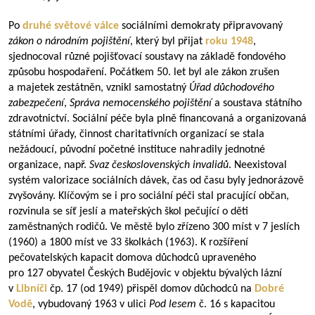
Po
druhé světové válce
sociálními demokraty připravovaný
zákon o národním pojištění
, který byl přijat
roku 1948
,
sjednocoval různé pojišťovací soustavy na základě fondového
způsobu hospodaření. Počátkem 50. let byl ale zákon zrušen
a majetek zestátněn, vznikl samostatný
Úřad důchodového
zabezpečení
,
Správa nemocenského pojištění
a soustava státního
zdravotnictví. Sociální péče byla plně financovaná a organizovaná
státními úřady, činnost charitativních organizací se stala
nežádoucí, původní početné instituce nahradily jednotné
organizace, např.
Svaz československých invalidů
. Neexistoval
systém valorizace sociálních dávek, čas od času byly jednorázově
zvyšovány. Klíčovým se i pro sociální péči stal pracující občan,
rozvinula se síť jeslí a mateřských škol pečující o děti
zaměstnaných rodičů. Ve městě bylo zřízeno 300 míst v 7 jeslích
(1960) a 1800 míst ve 33 školkách (1963). K rozšíření
pečovatelských kapacit domova důchodců upraveného
pro 127 obyvatel Českých Budějovic v objektu bývalých lázní
v
Libníči
čp. 17 (od 1949) přispěl domov důchodců na
Dobré
Vodě
, vybudovaný 1963 v ulici
Pod lesem
č. 16 s kapacitou