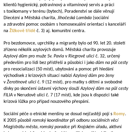
klientů hygienický, potravinový a vitamínový servis a práci
s toxikomany v terénu (bytech), Poradenství se dále věnují
Diecézní a Městská charita,
Jihočeská Lambda
(sociální
a zdravotní pomoc osobám s homosexuální orientací s kanceláří
na
Žižkově třídě
č. 3) aj. komunitní centra.
Pro bezdomovce, uprchlíky a migranty bylo od 90. let 20. století
zřízeno několik azylových domů. Městská charita provozuje
Azylový dům pro muže Sv. Pavla
v
Riegrově ulici
č. 32, určený
především pro lidi bez přístřeší a působící i jako
dům na půl cesty
pro resocializaci (50 míst), ubytování a pomoc při hledání
východisek z krizových situací nabízí
Azylový dům pro ženy
v
Žerotínově ulici
č. 9 (12 míst), pro matky s dětmi a svobodné
dívky po skončení ústavní výchovy slouží
Azylový dům na půl cesty
FILIA
v Nerudově ulici č. 7 (17 míst), kde jsou k dispozici také
krizová lůžka pro případ nouzového přespání.
Sociální péče o etnické menšiny se dosud nejčastěji pojí s
Romy
.
K 2005 působil
romský koordinátor
při
odboru sociálních věcí
Magistrátu města
,
romský poradce
při
Krajském úřadu
, aktivní