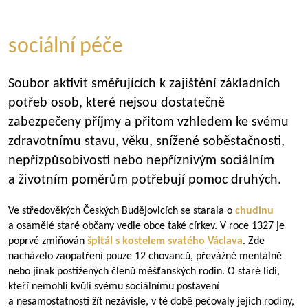
sociální péče
Soubor aktivit směřujících k zajištění základních
potřeb osob, které nejsou dostatečně
zabezpečeny příjmy a přitom vzhledem ke svému
zdravotnímu stavu, věku, snížené soběstačnosti,
nepřizpůsobivosti nebo nepříznivým sociálním
a životním poměrům potřebují pomoc druhých.
Ve středověkých Českých Budějovicích se starala o
chudinu
a osamělé staré občany vedle obce také církev. V roce 1327 je
poprvé zmiňován
špitál s kostelem svatého Václava
. Zde
nacházelo zaopatření pouze 12 chovanců, převážně mentálně
nebo jinak postižených členů měšťanských rodin. O staré lidi,
kteří nemohli kvůli svému sociálnímu postavení
a nesamostatnosti žít nezávisle, v té době pečovaly jejich rodiny,