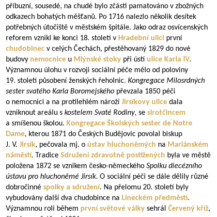
příbuzní, sousedé, na chudé bylo zčásti pamatováno v zbožných
odkazech bohatých měšťanů. Po 1716 nalezlo několik desítek
potřebných útočiště v městském špitále. Jako odraz osvícenských
reforem vznikl ke konci 18. století v
Hradební ulici
první
chudobinec
v celých Čechách, přestěhovaný 1829 do nové
budovy
nemocnice
u
Mlýnské stoky
při ústí
ulice Karla IV
.
Významnou úlohu v rozvoji sociální péče mělo od poloviny
19. století působení ženských řeholnic.
Kongregace Milosrdných
sester svatého Karla Boromejského
převzala 1850 péči
o nemocnici a na protilehlém nároží
Jirsíkovy ulice
dala
vzniknout areálu s
kostelem Svaté Rodiny
, se
sirotčincem
a smíšenou školou.
Kongregace Školských sester de Notre
Dame
, kterou 1871 do Českých Budějovic povolal biskup
J. V.
Jirsík
, pečovala mj. o
ústav hluchoněmých
na
Mariánském
náměstí
. Tradice
Sdružení zdravotně postižených
byla ve městě
položena 1872 se vznikem česko-německého
Spolku diecézního
ústavu pro hluchoněmé Jirsík
. O sociální péči se dále dělily různé
dobročinné
spolky a sdružení
. Na přelomu 20. století byly
vybudovány další dva chudobince na
Lineckém předměstí
.
Významnou roli během
první světové války
sehrál
Červený kříž
,