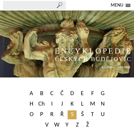
MENU
ENCYKLOPEDIE
ČESKÝCH BUDĚJOVIC
© 1998 — 2026 NEBE
A
B
C
Č
D
E
F
G
H
Ch
I
J
K
L
M
N
O
P
R
Ř
S
Š
T
U
V
W
Y
Z
Ž