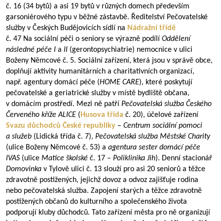
č. 16 (34 bytů) a asi 19 bytů v různých domech především
garsoniérového typu v běžné zástavbě. Ředitelství Pečovatelské
služby v Českých Budějovicích sídlí na
Nádražní třídě
č. 47 Na sociální péči o seniory se výrazně podílí
Oddělení
následné péče I
a
II
(gerontopsychiatrie) nemocnice v ulici
Boženy Němcové č. 5. Sociální zařízení, která jsou v správě obce,
doplňují aktivity humanitárních a charitativních organizací,
např. agentury domácí péče (
HOME CARE
), které poskytují
pečovatelské a geriatrické služby v místě bydliště občana,
v domácím prostředí. Mezi ně patří
Pečovatelská služba Českého
Červeného kříže ALICE
(
Husova třída
č. 20), účelové zařízení
Svazu důchodců České republiky
–
Centrum sociální pomoci
a služeb
(Lidická třída č. 7),
Pečovatelská služba Městské Charity
(ulice Boženy Němcové č. 53) a
agentura sester domácí péče
IVAS
(ulice
Matice školské
č. 17 –
Poliklinika Jih
). Denní stacionář
Domovinka
v Tylově ulici č. 13 slouží pro asi 20 seniorů a těžce
zdravotně postižených, jejichž dovoz a odvoz zajišťuje rodina
nebo pečovatelská služba. Zapojení starých a těžce zdravotně
postižených občanů do kulturního a společenského života
podporují kluby důchodců. Tato zařízení města pro ně organizují