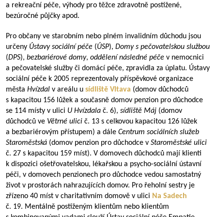
a rekreační péče, výhody pro těžce zdravotně postižené,
bezúročné půjčky apod.
Pro občany ve starobním nebo plném invalidním důchodu jsou
určeny
Ústavy sociální péče
(
ÚSP
),
Domy s pečovatelskou službou
(
DPS
),
bezbariérové domy
,
oddělení následné péče
v nemocnici
a pečovatelské služby či domácí péče, zpravidla za úplatu. Ústavy
sociální péče k 2005 reprezentovaly příspěvkové organizace
města
Hvízdal
v areálu u
sídliště
Vltava
(domov důchodců
s kapacitou 156 lůžek a současně domov penzion pro důchodce
se 114 místy v ulici
U Hvízdala
č. 6),
sídliště Máj
(domov
důchodců ve
Větrné ulici
č. 13 s celkovou kapacitou 126 lůžek
a bezbariérovým přístupem) a dále
Centrum sociálních služeb
Staroměstská
(domov penzion pro důchodce v
Staroměstské ulici
č. 27 s kapacitou 159 míst). V domovech důchodců mají klienti
k dispozici ošetřovatelskou, lékařskou a psycho-sociální ústavní
péči, v domovech penzionech pro důchodce vedou samostatný
život v prostorách nahrazujících domov. Pro řeholní sestry je
zřízeno 40 míst v charitativním domově v ulici
Na Sadech
č. 19. Mentálně postiženým klientům nebo klientům