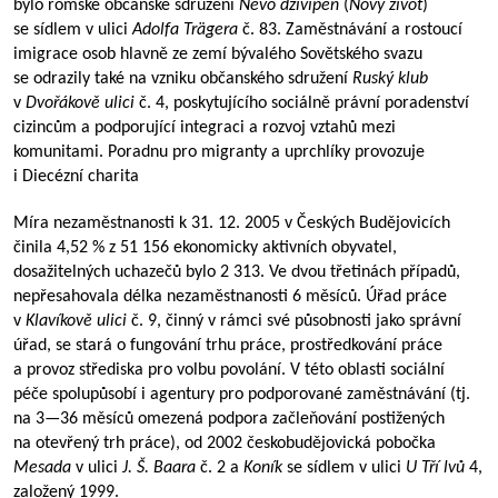
bylo romské občanské sdružení
Nevo dživipen
(
Nový život
)
se sídlem v ulici
Adolfa Trägera
č. 83. Zaměstnávání a rostoucí
imigrace osob hlavně ze zemí bývalého Sovětského svazu
se odrazily také na vzniku občanského sdružení
Ruský klub
v
Dvořákově ulici
č. 4, poskytujícího sociálně právní poradenství
cizincům a podporující integraci a rozvoj vztahů mezi
komunitami. Poradnu pro migranty a uprchlíky provozuje
i Diecézní charita
Míra nezaměstnanosti k 31. 12. 2005 v Českých Budějovicích
činila 4,52 % z 51 156 ekonomicky aktivních obyvatel,
dosažitelných uchazečů bylo 2 313. Ve dvou třetinách případů,
nepřesahovala délka nezaměstnanosti 6 měsíců. Úřad práce
v
Klavíkově ulici
č. 9, činný v rámci své působnosti jako správní
úřad, se stará o fungování trhu práce, prostředkování práce
a provoz střediska pro volbu povolání. V této oblasti sociální
péče spolupůsobí i agentury pro podporované zaměstnávání (tj.
na
3—36
měsíců omezená podpora začleňování postižených
na otevřený trh práce), od 2002 českobudějovická pobočka
Mesada
v ulici
J. Š. Baara
č. 2 a
Koník
se sídlem v ulici
U Tří lvů
4,
založený 1999.