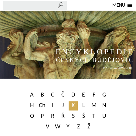
MENU
ENCYKLOPEDIE
ČESKÝCH BUDĚJOVIC
© 1998 — 2026 NEBE
A
B
C
Č
D
E
F
G
H
Ch
I
J
K
L
M
N
O
P
R
Ř
S
Š
T
U
V
W
Y
Z
Ž