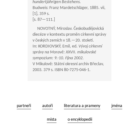
hundertjährigen Bestehens.
Budweis: Franz Mardetschläger, 1885. vii,
[1], 359 s.
[s.
87—111
.]
NOVOTNÝ, Miroslav. Českobudějovická
diecéze v kontextu proměn církevní správy
v českých zemích v 18.—20. století.
In: KORDIOVSKÝ, Emil, ed.
Vývoj církevní
správy na Moravě: XXVII. mikulovské
sympozium: 9.-10. října 2002
.
V Mikulově: Státní okresní archiv Břeclav,
2003. 379 s. ISBN 80-7275-046-1.
partneři
autoři
literatura a prameny
jména
místa
o encyklopedii