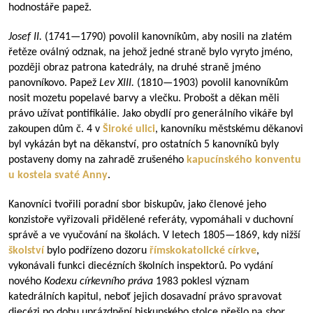
hodnostáře papež.
Josef II.
(
1741—1790
) povolil kanovníkům, aby nosili na zlatém
řetěze oválný odznak, na jehož jedné straně bylo vyryto jméno,
později obraz patrona katedrály, na druhé straně jméno
panovníkovo. Papež
Lev XIII.
(
1810—1903
) povolil kanovníkům
nosit mozetu popelavé barvy a vlečku. Probošt a děkan měli
právo užívat pontifikálie. Jako obydlí pro generálního vikáře byl
zakoupen dům č. 4 v
Široké ulici
, kanovníku městskému děkanovi
byl vykázán byt na děkanství, pro ostatních 5 kanovníků byly
postaveny domy na zahradě zrušeného
kapucínského konventu
u kostela svaté Anny
.
Kanovníci tvořili poradní sbor biskupův, jako členové jeho
konzistoře vyřizovali přidělené referáty, vypomáhali v duchovní
správě a ve vyučování na školách. V letech
1805—1869
, kdy nižší
školství
bylo podřízeno dozoru
římskokatolické církve
,
vykonávali funkci diecézních školních inspektorů. Po vydání
nového
Kodexu církevního práva
1983 poklesl význam
katedrálních kapitul, neboť jejich dosavadní právo spravovat
diecézi po dobu uprázdnění biskupského stolce přešlo na
sbor