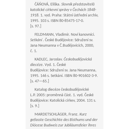
ČÁŇOVÁ, Eliška.
Slovník představitelů
katolické církevní správy v Čechách 1848-
1918
. 1. vyd. Praha: Státní ústřední archiv,
1995. 103 s. ISBN 80-85475-17-0.
[s. 97.]
FELDMANN, Vladimír. Noví kanovníci.
Setkání
. České Budějovice: Sdružení sv.
Jana Neumanna v Č.Budějovicích, 2000,
č. 1.
KADLEC, Jaroslav.
Českobudějovická
diecéze
. Vyd. 1. České
Budějovice: Sdružení sv. Jana Neumanna,
1995. 146 s. Setkání. ISBN 80-901602-3-9.
[s.
47—65
.]
Katalog diecéze českobudějovické
L.P. 2005: proměnná část. 1. vyd. České
Budějovice: Katolická církev, 2004. 131 s.
[s. 9.]
MARDETSCHLÄGER, Franz.
Kurz
gefasste Geschichte des Bisthums und der
Diöcese Budweis zur Jubiläumsfeier ihres