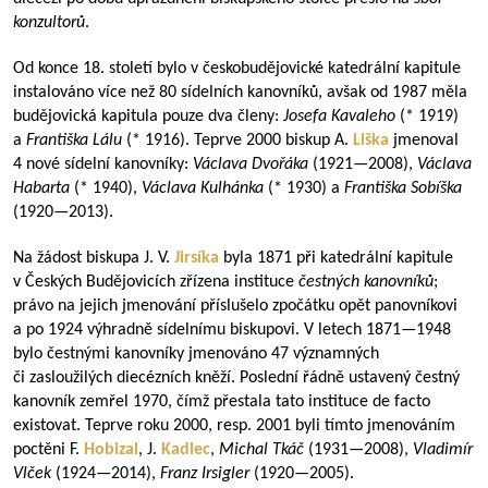
konzultorů
.
Od konce 18. století bylo v českobudějovické katedrální kapitule
instalováno více než 80 sídelních kanovníků, avšak od 1987 měla
budějovická kapitula pouze dva členy:
Josefa Kavaleho
(* 1919)
a
Františka Lálu
(* 1916). Teprve 2000 biskup A.
Liška
jmenoval
4 nové sídelní kanovníky:
Václava Dvořáka
(
1921—2008
),
Václava
Habarta
(* 1940),
Václava Kulhánka
(* 1930) a
Františka Sobíška
(
1920—2013
).
Na žádost biskupa J. V.
Jirsíka
byla 1871 při katedrální kapitule
v Českých Budějovicích zřízena instituce
čestných kanovníků
;
právo na jejich jmenování příslušelo zpočátku opět panovníkovi
a po 1924 výhradně sídelnímu biskupovi. V letech
1871—1948
bylo čestnými kanovníky jmenováno 47 významných
či zasloužilých diecézních kněží. Poslední řádně ustavený čestný
kanovník zemřel 1970, čímž přestala tato instituce de facto
existovat. Teprve roku 2000, resp. 2001 byli tímto jmenováním
poctěni F.
Hobizal
, J.
Kadlec
,
Michal Tkáč
(
1931—2008
),
Vladimír
Vlček
(
1924—2014
),
Franz Irsigler
(
1920—2005
).