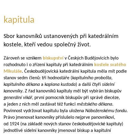
kapitula
Sbor kanovníků ustanovených při katedrálním
kostele, kteří vedou společný život.
Zároveň se vznikem
biskupství
v Českých Budějovicích bylo
rozhodnuto i o zřízení kapituly při katedrálním
kostele svatého
Mikuláše
. Českobudějovická katedrální kapitula měla mít podle
stanov sedm členů: tři hodnostáře (
kapitulního probošta
,
kapitulního děkana
a
kaplana kustoda
) a další čtyři
sídelní
kanovníky
. Z řad kanovníků kapituly měl být vybírán biskupův
generální vikář
, první pomocník biskupův při správě diecéze,
a jeden z nich měl zastávat též funkci
městského děkana
.
Povinnost vydržovat kapitulu byla uložena
Náboženskému fondu
.
Právo jmenovat kanovníky příslušelo nejprve panovníkovi,
od 1924 (na základě nových stanov českobudějovické kapituly)
jednotlivé sídelní kanovníky jmenoval biskup a kapitulní