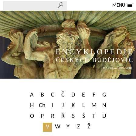
MENU
ENCYKLOPEDIE
ČESKÝCH BUDĚJOVIC
© 1998 — 2026 NEBE
A
B
C
Č
D
E
F
G
H
Ch
I
J
K
L
M
N
O
P
R
Ř
S
Š
T
U
V
W
Y
Z
Ž