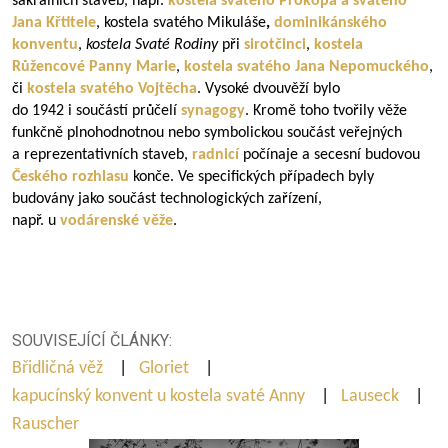
sakrálních staveb, např.
kostela svatého Prokopa a svatého
Jana Křtitele
, kostela svatého Mikuláše
,
dominikánského
konventu
,
kostela Svaté Rodiny
při
sirotčinci
,
kostela
Růžencové Panny Marie
,
kostela svatého Jana Nepomuckého
,
či
kostela svatého Vojtěcha
. Vysoké dvouvěží bylo
do 1942 i součástí průčelí
synagogy
. Kromě toho tvořily věže
funkčně plnohodnotnou nebo symbolickou součást veřejných
a reprezentativních staveb,
radnicí
počínaje a secesní budovou
Českého rozhlasu
konče. Ve specifických případech byly
budovány jako součást technologických zařízení,
např. u
vodárenské věže
.
SOUVISEJÍCÍ ČLÁNKY:
Břidličná věž
|
Gloriet
|
kapucínský konvent u kostela svaté Anny
|
Lauseck
|
Rauscher