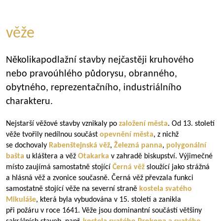
věže
Několikapodlažní stavby nejčastěji kruhového
nebo pravoúhlého půdorysu, obranného,
obytného, reprezentačního, industriálního
charakteru.
Nejstarší věžové stavby vznikaly po
založení města
. Od 13. století
věže tvořily nedílnou součást
opevnění města
, z nichž
se dochovaly
Rabenštejnská věž
,
Železná panna
,
polygonální
bašta
u kláštera a věž
Otakarka
v zahradě biskupství. Výjimečné
místo zaujímá samostatně stojící
Černá věž
sloužící jako strážná
a hlásná věž a zvonice současně. Černá věž převzala funkci
samostatně stojící věže na severní straně
kostela svatého
Mikuláše
, která byla vybudována v 15. století a zanikla
při požáru v roce 1641. Věže jsou dominantní součástí většiny