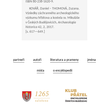
ISBN 80-238-1620-9.
KOVÁŘ, Daniel – THOMOVÁ, Zuzana.
Výsledky záchranného archeologického
výzkumu hřbitova a kostela sv. Mikuláše
v Českých Budějovicích,
Archaeologia
historica
42, 2, 2017.
[s.
617—649
.]
partneři
autoři
literatura a prameny
jména
místa
o encyklopedii