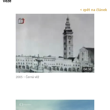
věže
< zpět na článek
04:36
2005 – Černá věž