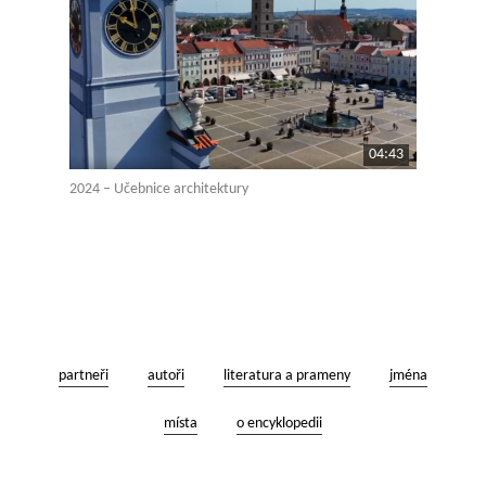
04:43
2024 – Učebnice architektury
partneři
autoři
literatura a prameny
jména
místa
o encyklopedii