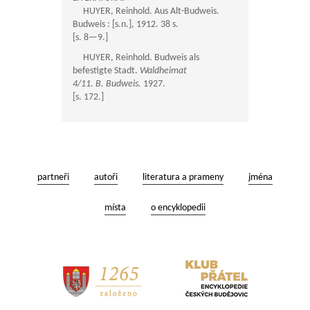
HUYER, Reinhold. Aus Alt-Budweis.
Budweis : [s.n.], 1912. 38 s.
[s.
8—9
.]
HUYER, Reinhold. Budweis als
befestigte Stadt.
Waldheimat
4/11. B. Budweis.
1927.
[s. 172.]
partneři
autoři
literatura a prameny
jména
místa
o encyklopedii