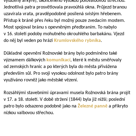
vysazeny arkýře), ukončeného vysokou polovalbovou střechou.
Jednotlivá patra prosvětlovala pravoúhlá okna. Průjezd branou
uzavírala vrata, pravděpodobně posílená svislým hřebenem.
Přístup k bráně přes řeku byl možný pouze zvedacím mostem.
Most spojoval bránu s opevněným předbraním. To nabylo
v 16. století podoby mohutného okrouhlého barbakánu. Vjezd
do něj byl veden po hrázi
Krumlovského rybníka
.
Důkladné opevnění Rožnovské brány bylo podmíněno také
významem dálkových
komunikací
, které k městu směřovaly
od zemských hranic a po kterých byla do města přivážena
především sůl. Pro svoji vysokou odolnost bylo patro brány
využíváno rovněž jako městské vězení.
Rozsáhlými stavebními úpravami musela Rožnovská brána projít
v 17. a 18. století. V době stržení (1844) byla již nižší; poslední
patro bylo odsazeno podobně jako na
Železné panně
a přikryto
nízkou valbovou střechou.