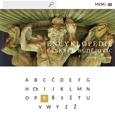
MENU
ENCYKLOPEDIE
ČESKÝCH BUDĚJOVIC
© 1998 — 2026 NEBE
A
B
C
Č
D
E
F
G
H
Ch
I
J
K
L
M
N
O
P
R
Ř
S
Š
T
U
V
W
Y
Z
Ž