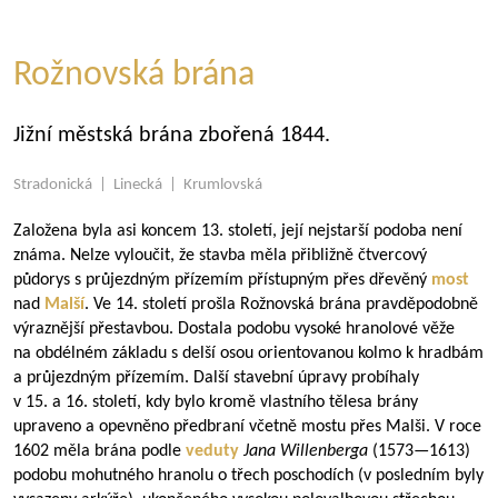
Rožnovská brána
Jižní městská brána zbořená 1844.
Stradonická | Linecká | Krumlovská
Založena byla asi koncem 13. století, její nejstarší podoba není
známa. Nelze vyloučit, že stavba měla přibližně čtvercový
půdorys s průjezdným přízemím přístupným přes dřevěný
most
nad
Malší
. Ve 14. století prošla Rožnovská brána pravděpodobně
výraznější přestavbou. Dostala podobu vysoké hranolové věže
na obdélném základu s delší osou orientovanou kolmo k hradbám
a průjezdným přízemím. Další stavební úpravy probíhaly
v 15. a 16. století, kdy bylo kromě vlastního tělesa brány
upraveno a opevněno předbraní včetně mostu přes Malši. V roce
1602 měla brána podle
veduty
Jana Willenberga
(
1573—1613
)
podobu mohutného hranolu o třech poschodích (v posledním byly