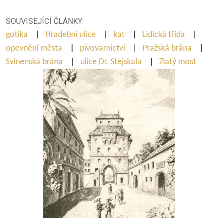
SOUVISEJÍCÍ ČLÁNKY:
gotika
|
Hradební ulice
|
kat
|
Lidická třída
|
opevnění města
|
pivovarnictví
|
Pražská brána
|
Svinenská brána
|
ulice Dr. Stejskala
|
Zlatý most