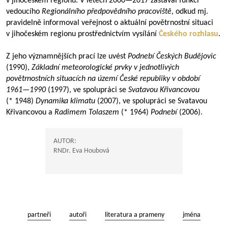
v jihočeském regionu. V letech
2000—2017
zastával funkci
vedoucího
Regionálního předpovědního pracoviště
, odkud mj.
pravidelně informoval veřejnost o aktuální povětrnostní situaci
v jihočeském regionu prostřednictvím vysílání
Českého rozhlasu
.
Z jeho významnějších prací lze uvést
Podnebí Českých Budějovic
(1990),
Základní meteorologické prvky v jednotlivých
povětrnostních situacích na území České republiky v období
1961—1990
(1997), ve spolupráci se
Svatavou Křivancovou
(* 1948)
Dynamika klimatu
(2007), ve spolupráci se Svatavou
Křivancovou a
Radimem Tolaszem
(* 1964)
Podnebí
(2006).
AUTOR:
RNDr. Eva Houbová
partneři
autoři
literatura a prameny
jména