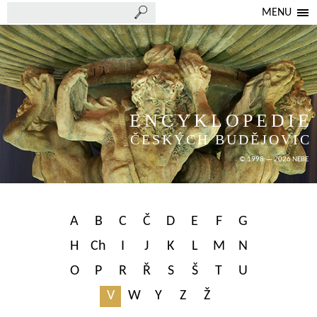
MENU
ENCYKLOPEDIE
ČESKÝCH BUDĚJOVIC
© 1998 — 2026 NEBE
A
B
C
Č
D
E
F
G
H
Ch
I
J
K
L
M
N
O
P
R
Ř
S
Š
T
U
V
W
Y
Z
Ž