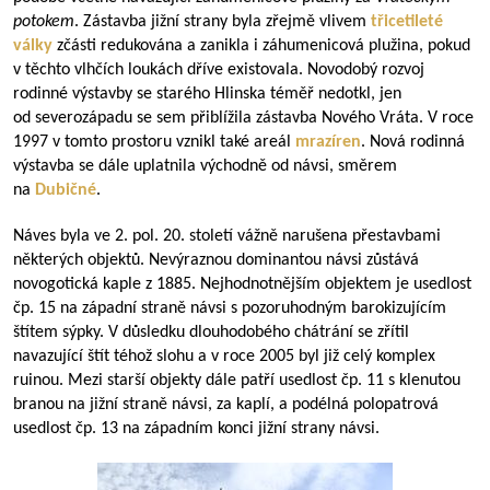
potokem
. Zástavba jižní strany byla zřejmě vlivem
třicetileté
války
zčásti redukována a zanikla i záhumenicová plužina, pokud
v těchto vlhčích loukách dříve existovala. Novodobý rozvoj
rodinné výstavby se starého Hlinska téměř nedotkl, jen
od severozápadu se sem přiblížila zástavba Nového Vráta. V roce
1997 v tomto prostoru vznikl také areál
mrazíren
. Nová rodinná
výstavba se dále uplatnila východně od návsi, směrem
na
Dubičné
.
Náves byla ve 2. pol. 20. století vážně narušena přestavbami
některých objektů. Nevýraznou dominantou návsi zůstává
novogotická kaple z 1885. Nejhodnotnějším objektem je usedlost
čp. 15 na západní straně návsi s pozoruhodným barokizujícím
štítem sýpky. V důsledku dlouhodobého chátrání se zřítil
navazující štít téhož slohu a v roce 2005 byl již celý komplex
ruinou. Mezi starší objekty dále patří usedlost čp. 11 s klenutou
branou na jižní straně návsi, za kaplí, a podélná polopatrová
usedlost čp. 13 na západním konci jižní strany návsi.