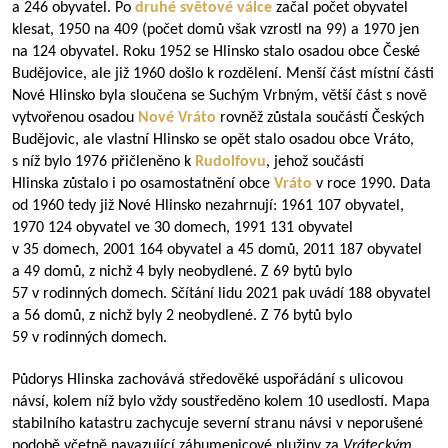
a 246 obyvatel. Po
druhé světové válce
začal počet obyvatel
klesat, 1950 na 409 (počet domů však vzrostl na 99) a 1970 jen
na 124 obyvatel. Roku 1952 se Hlinsko stalo osadou obce České
Budějovice, ale již 1960 došlo k rozdělení. Menší část místní části
Nové Hlinsko byla sloučena se Suchým Vrbným, větší část s nově
vytvořenou osadou
Nové Vráto
rovněž zůstala součástí Českých
Budějovic, ale vlastní Hlinsko se opět stalo osadou obce Vráto,
s níž bylo 1976 přičleněno k
Rudolfovu
, jehož součástí
Hlinska zůstalo i po osamostatnění obce
Vráto
v roce 1990. Data
od 1960 tedy již Nové Hlinsko nezahrnují: 1961 107 obyvatel,
1970 124 obyvatel ve 30 domech, 1991 131 obyvatel
v 35 domech, 2001 164 obyvatel a 45 domů, 2011 187 obyvatel
a 49 domů, z nichž 4 byly neobydlené. Z 69 bytů bylo
57 v rodinných domech. Sčítání lidu 2021 pak uvádí 188 obyvatel
a 56 domů, z nichž byly 2 neobydlené. Z 76 bytů bylo
59 v rodinných domech.
Půdorys Hlinska zachovává středověké uspořádání s ulicovou
návsí, kolem níž bylo vždy soustředěno kolem 10 usedlostí. Mapa
stabilního katastru zachycuje severní stranu návsi v neporušené
podobě včetně navazující záhumenicové plužiny za
Vráteckým