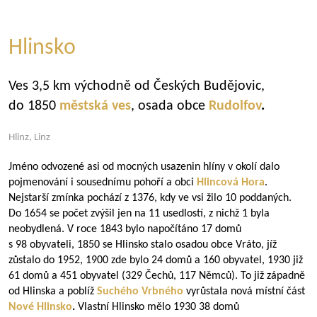
Hlinsko
Ves 3,5 km východně od Českých Budějovic,
do 1850
městská ves
, osada obce
Rudolfov
.
Hlinz, Linz
Jméno odvozené asi od mocných usazenin hlíny v okolí dalo
pojmenování i sousednímu pohoří a obci
Hlincová Hora
.
Nejstarší zmínka pochází z 1376, kdy ve vsi žilo 10 poddaných.
Do 1654 se počet zvýšil jen na 11 usedlostí, z nichž 1 byla
neobydlená. V roce 1843 bylo napočítáno 17 domů
s 98 obyvateli, 1850 se Hlinsko stalo osadou obce Vráto, jíž
zůstalo do 1952, 1900 zde bylo 24 domů a 160 obyvatel, 1930 již
61 domů a 451 obyvatel (329 Čechů, 117 Němců). To již západně
od Hlinska a poblíž
Suchého Vrbného
vyrůstala nová místní část
Nové Hlinsko
.
Vlastní Hlinsko mělo 1930 38 domů