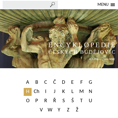
MENU
ENCYKLOPEDIE
ČESKÝCH BUDĚJOVIC
© 1998 — 2026 NEBE
A
B
C
Č
D
E
F
G
H
Ch
I
J
K
L
M
N
O
P
R
Ř
S
Š
T
U
V
W
Y
Z
Ž