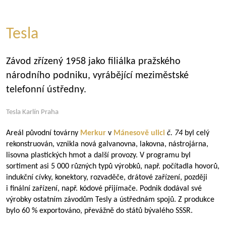
Tesla
Závod zřízený 1958 jako filiálka pražského
národního podniku, vyrábějící meziměstské
telefonní ústředny.
Tesla Karlín Praha
Areál původní továrny
Merkur
v
Mánesově ulici
č. 74
byl celý
rekonstruován, vznikla nová galvanovna, lakovna, nástrojárna,
lisovna plastických hmot a další provozy. V programu byl
sortiment asi 5 000 různých typů výrobků, např. počítadla hovorů,
indukční cívky, konektory, rozvaděče, drátové zařízení, později
i finální zařízení, např. kódové přijímače. Podnik dodával své
výrobky ostatním závodům Tesly a ústřednám spojů. Z produkce
bylo 60 % exportováno, převážně do států bývalého SSSR.