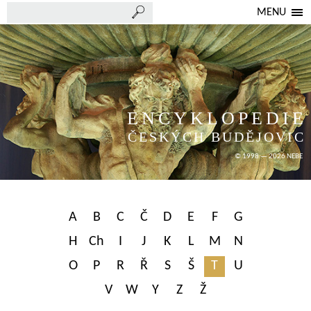
MENU
ENCYKLOPEDIE
ČESKÝCH BUDĚJOVIC
© 1998 — 2026 NEBE
A
B
C
Č
D
E
F
G
H
Ch
I
J
K
L
M
N
O
P
R
Ř
S
Š
T
U
V
W
Y
Z
Ž