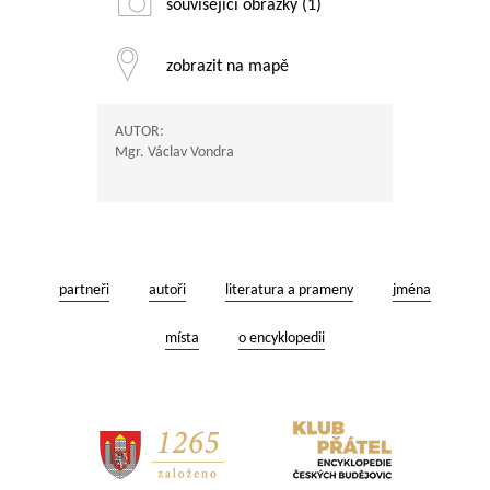
související obrázky (1)
zobrazit na mapě
AUTOR:
Mgr. Václav Vondra
partneři
autoři
literatura a prameny
jména
místa
o encyklopedii