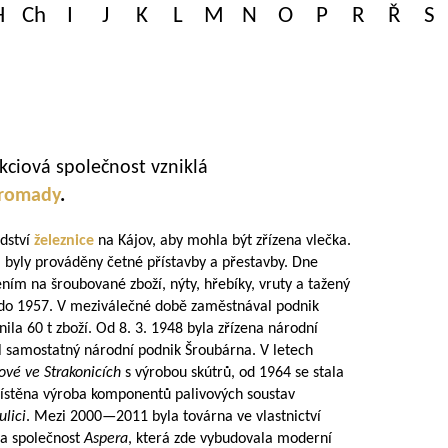
H
Ch
I
J
K
L
M
N
O
P
R
Ř
S
kciová společnost vzniklá
romady
.
edství
železnice
na Kájov, aby mohla být zřízena vlečka.
i byly prováděny četné přístavby a přestavby. Dne
ním na šroubované zboží, nýty, hřebíky, vruty a tažený
ž do 1957. V meziválečné době zaměstnával podnik
la 60 t zboží. Od 8. 3. 1948 byla zřízena národní
 samostatný národní podnik Šroubárna. V letech
ové ve Strakonicích
s výrobou skútrů, od 1964 se stala
ístěna výroba komponentů palivových soustav
ulici
. Mezi
2000—2011
byla továrna ve vlastnictví
ila společnost
Aspera
, která zde vybudovala moderní