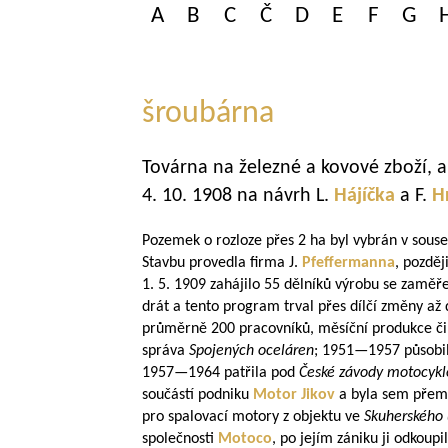
A
B
C
Č
D
E
F
G
šroubárna
Továrna na železné a kovové zboží, a
4. 10. 1908 na návrh L.
Hájíčka
a F.
H
Pozemek o rozloze přes 2 ha byl vybrán v sous
Stavbu provedla firma J.
Pfeffermanna
, pozděj
1. 5. 1909 zahájilo 55 dělníků výrobu se zaměře
drát a tento program trval přes dílčí změny a
průměrně 200 pracovníků, měsíční produkce čini
správa
Spojených oceláren
;
1951—1957
působil
1957—1964
patřila pod
České závody motocykl
součástí podniku
Motor Jikov
a byla sem přem
pro spalovací motory z objektu ve
Skuherského 
společnosti
Motoco
, po jejím zániku ji odkoup