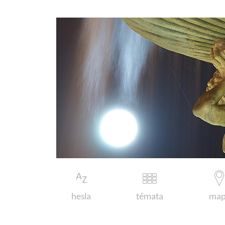
hesla
témata
map