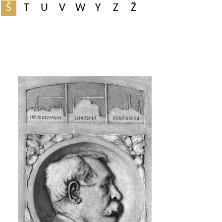
Š
T
U
V
W
Y
Z
Ž