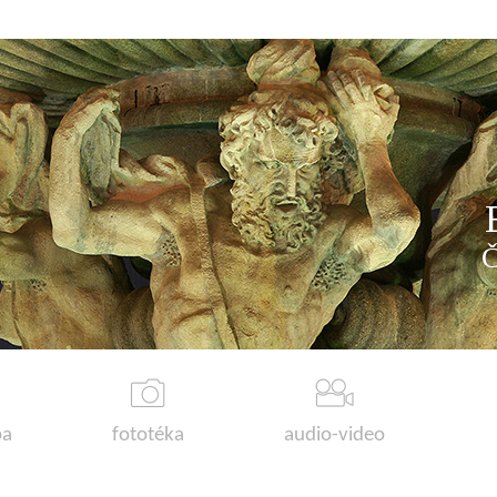
a
fototéka
audio-video