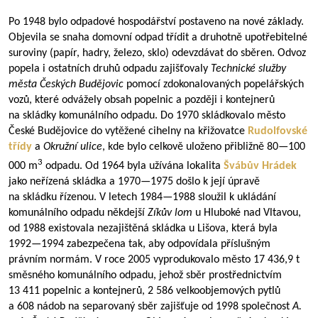
Po 1948 bylo odpadové hospodářství postaveno na nové základy.
Objevila se snaha domovní odpad třídit a druhotně upotřebitelné
suroviny (papír, hadry, železo, sklo) odevzdávat do sběren. Odvoz
popela i ostatních druhů odpadu zajišťovaly
Technické služby
města Českých Budějovic
pomocí zdokonalovaných popelářských
vozů, které odvážely obsah popelnic a později i kontejnerů
na skládky komunálního odpadu. Do 1970 skládkovalo město
České Budějovice do vytěžené cihelny na křižovatce
Rudolfovské
třídy
a
Okružní ulice
, kde bylo celkově uloženo přibližně
80—100
3
000 m
odpadu. Od 1964 byla užívána lokalita
Švábův Hrádek
jako neřízená skládka a
1970—1975
došlo k její úpravě
na skládku řízenou. V letech
1984—1988
sloužil k ukládání
komunálního odpadu někdejší
Zíkův lom
u Hluboké nad Vltavou,
od 1988 existovala nezajištěná skládka u Lišova, která byla
1992—1994
zabezpečena tak, aby odpovídala příslušným
právním normám. V roce 2005 vyprodukovalo město 17 436,9 t
směsného komunálního odpadu, jehož sběr prostřednictvím
13 411 popelnic a kontejnerů, 2 586 velkoobjemových pytlů
a 608 nádob na separovaný sběr zajišťuje od 1998 společnost
A.