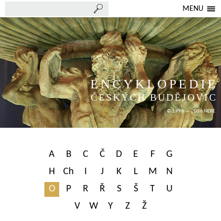
MENU
ENCYKLOPEDIE
ČESKÝCH BUDĚJOVIC
© 1998 — 2026 NEBE
A
B
C
Č
D
E
F
G
H
Ch
I
J
K
L
M
N
O
P
R
Ř
S
Š
T
U
V
W
Y
Z
Ž