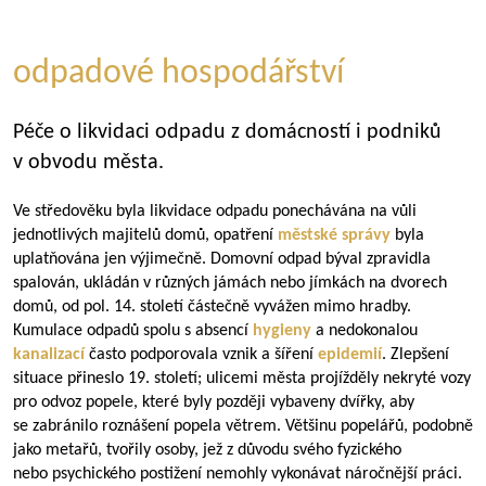
odpadové hospodářství
Péče o likvidaci odpadu z domácností i podniků
v obvodu města.
Ve středověku byla likvidace odpadu ponechávána na vůli
jednotlivých majitelů domů, opatření
městské správy
byla
uplatňována jen výjimečně. Domovní odpad býval zpravidla
spalován, ukládán v různých jámách nebo jímkách na dvorech
domů, od pol. 14. století částečně vyvážen mimo hradby.
Kumulace odpadů spolu s absencí
hygieny
a nedokonalou
kanalizací
často podporovala vznik a šíření
epidemií
. Zlepšení
situace přineslo 19. století; ulicemi města projížděly nekryté vozy
pro odvoz popele, které byly později vybaveny dvířky, aby
se zabránilo roznášení popela větrem. Většinu popelářů, podobně
jako metařů, tvořily osoby, jež z důvodu svého fyzického
nebo psychického postižení nemohly vykonávat náročnější práci.