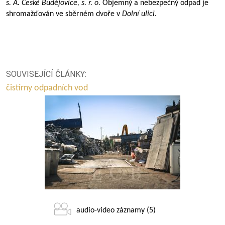
s. A. České Budějovice, s.
r.
o.
Objemný a nebezpečný odpad je
shromažďován ve sběrném dvoře v
Dolní ulici
.
SOUVISEJÍCÍ ČLÁNKY:
čistírny odpadních vod
audio-video záznamy (5)