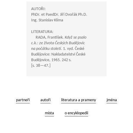
AUTOŘI:
PhDr. et PaedDr. Jiří Dvořák Ph.D.
Ing. Stanislav Klíma
LITERATURA:
RADA, František
. Když se psalo
c.k.: ze života Českých Budějovic
na počátku století.
1. vyd. České
Budějovice: Nakladatelství České
Budějovice, 1965. 242 s.
[s.
38—47
.]
partneři
autoři
literatura a prameny
jména
místa
o encyklopedii