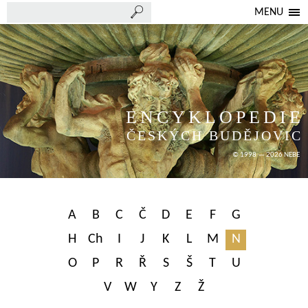
MENU
ENCYKLOPEDIE
ČESKÝCH BUDĚJOVIC
© 1998 — 2026 NEBE
A
B
C
Č
D
E
F
G
H
Ch
I
J
K
L
M
N
O
P
R
Ř
S
Š
T
U
V
W
Y
Z
Ž