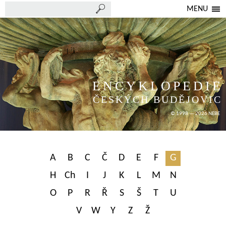
MENU
ENCYKLOPEDIE
ČESKÝCH BUDĚJOVIC
© 1998 — 2026 NEBE
A
B
C
Č
D
E
F
G
H
Ch
I
J
K
L
M
N
O
P
R
Ř
S
Š
T
U
V
W
Y
Z
Ž