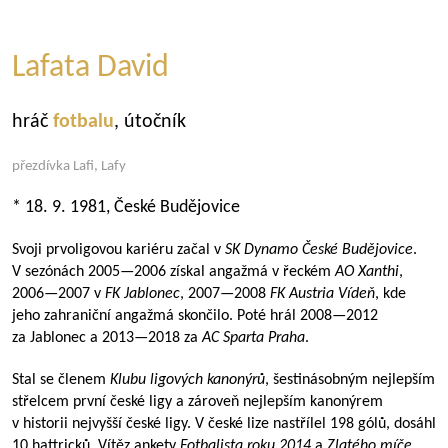
Lafata David
hráč
fotbalu
, útočník
přezdívka Lafi, Lafy
* 18. 9. 1981, České Budějovice
Svoji prvoligovou kariéru začal v
SK Dynamo České Budějovice
.
V sezónách
2005—2006
získal angažmá v řeckém
AO Xanthi
,
2006—2007
v
FK Jablonec
,
2007—2008
FK Austria Vídeň
, kde
jeho zahraniční angažmá skončilo. Poté hrál
2008—2012
za Jablonec a
2013—2018
za
AC Sparta Praha
.
Stal se členem
Klubu ligových kanonýrů
, šestinásobným nejlepším
střelcem první české ligy a zároveň nejlepším kanonýrem
v historii nejvyšší české ligy. V české lize nastřílel 198 gólů, dosáhl
10 hattricků. Vítěz ankety
Fotbalista roku 2014
a
Zlatého míče