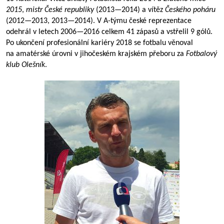
2015
,
mistr České republiky
(
2013—2014
) a vítěz
Českého poháru
(
2012—2013
,
2013—2014
). V A-týmu české reprezentace
odehrál v letech
2006—2016
celkem 41 zápasů a vstřelil 9 gólů.
Po ukončení profesionální kariéry 2018 se fotbalu věnoval
na amatérské úrovni v jihočeském krajském přeboru za
Fotbalový
klub Olešník
.