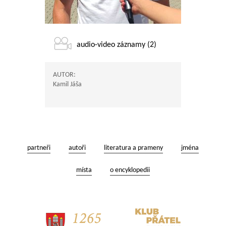
audio-video záznamy (2)
AUTOR:
Kamil Jáša
partneři
autoři
literatura a prameny
jména
místa
o encyklopedii