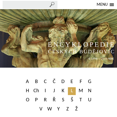
MENU
ENCYKLOPEDIE
ČESKÝCH BUDĚJOVIC
© 1998 — 2026 NEBE
A
B
C
Č
D
E
F
G
H
Ch
I
J
K
L
M
N
O
P
R
Ř
S
Š
T
U
V
W
Y
Z
Ž