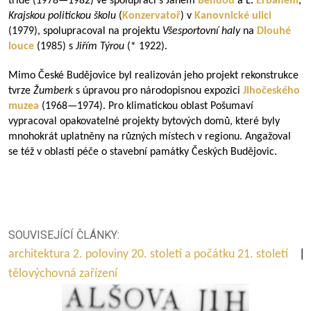
třídě (
1978—1982
) ve spolupráci s Janem
Bendou
a L.
Erbanem
,
Krajskou politickou školu
(
Konzervatoř
) v
Kanovnické ulici
(1979), spolupracoval na projektu
Všesportovní haly
na
Dlouhé
louce
(1985) s
Jiřím Týrou
(* 1922).
Mimo České Budějovice byl realizován jeho projekt rekonstrukce
tvrze
Žumberk
s úpravou pro národopisnou expozici
Jihočeského
muzea
(
1968—1974
). Pro klimatickou oblast Pošumaví
vypracoval opakovatelné projekty bytových domů, které byly
mnohokrát uplatněny na různých místech v regionu. Angažoval
se též v oblasti péče o stavební památky Českých Budějovic.
SOUVISEJÍCÍ ČLÁNKY:
architektura 2. poloviny 20. století a počátku 21. století
|
tělovýchovná zařízení