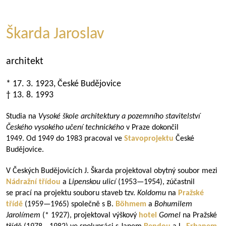
Škarda Jaroslav
architekt
* 17. 3. 1923, České Budějovice
† 13. 8. 1993
Studia na
Vysoké škole architektury a pozemního stavitelství
Českého vysokého učení technického
v Praze dokončil
1949. Od 1949 do 1983 pracoval ve
Stavoprojektu
České
Budějovice.
V Českých Budějovicích J. Škarda projektoval obytný soubor mezi
Nádražní třídou
a
Lipenskou ulicí
(
1953—1954
), zúčastnil
se prací na projektu souboru staveb tzv.
Koldomu
na
Pražské
třídě
(
1959—1965
) společně s B.
Böhmem
a
Bohumilem
Jarolímem
(* 1927), projektoval výškový
hotel
Gomel
na Pražské