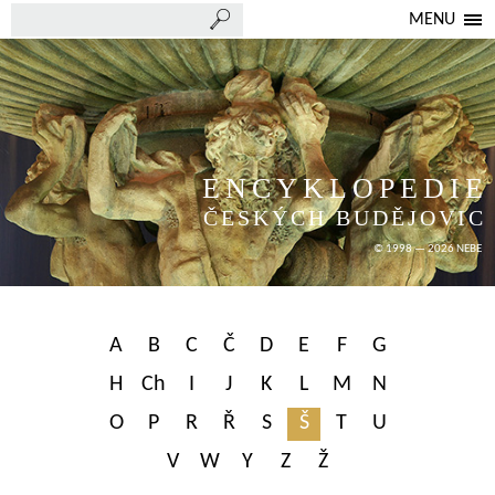
MENU
ENCYKLOPEDIE
ČESKÝCH BUDĚJOVIC
© 1998 — 2026 NEBE
A
B
C
Č
D
E
F
G
H
Ch
I
J
K
L
M
N
O
P
R
Ř
S
Š
T
U
V
W
Y
Z
Ž