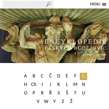
MENU
ENCYKLOPEDIE
ČESKÝCH BUDĚJOVIC
© 1998 — 2026 NEBE
A
B
C
Č
D
E
F
G
H
Ch
I
J
K
L
M
N
O
P
R
Ř
S
Š
T
U
V
W
Y
Z
Ž