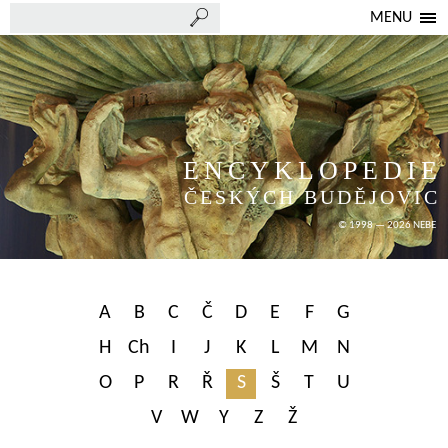
MENU
ENCYKLOPEDIE
ČESKÝCH BUDĚJOVIC
© 1998 — 2026 NEBE
A
B
C
Č
D
E
F
G
H
Ch
I
J
K
L
M
N
O
P
R
Ř
S
Š
T
U
V
W
Y
Z
Ž