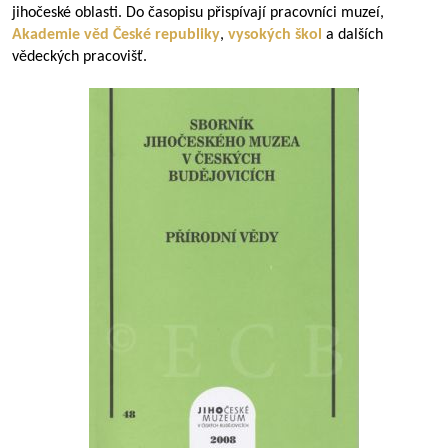
jihočeské oblasti. Do časopisu přispívají pracovníci muzeí,
Akademie věd
České republiky
,
vysokých škol
a dalších
vědeckých pracovišť.