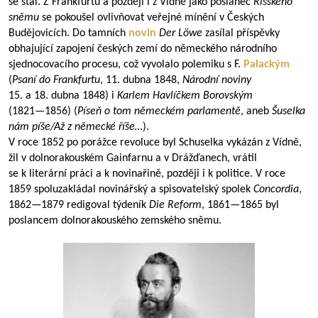
se stal. Z Frankfurtu a později i z Vídně jako poslanec
Říšského
sněmu
se pokoušel ovlivňovat veřejné mínění v Českých
Budějovicích. Do tamních
novin
Der Löwe
zasílal příspěvky
obhajující zapojení českých zemí do německého národního
sjednocovacího procesu, což vyvolalo polemiku s F.
Palackým
(
Psaní do Frankfurtu
, 11. dubna 1848,
Národní noviny
15. a 18. dubna 1848) i
Karlem Havlíčkem Borovským
(
1821—1856
) (
Píseň o tom německém parlamentě
, aneb
Šuselka
nám píše/Až z německé říše…
).
V roce 1852 po porážce revoluce byl Schuselka vykázán z Vídně,
žil v dolnorakouském Gainfarnu a v Drážďanech, vrátil
se k literární práci a k novinařině, později i k politice. V roce
1859 spoluzakládal novinářský a spisovatelský spolek
Concordia
,
1862—1879
redigoval týdeník
Die Reform
,
1861—1865
byl
poslancem dolnorakouského zemského sněmu.