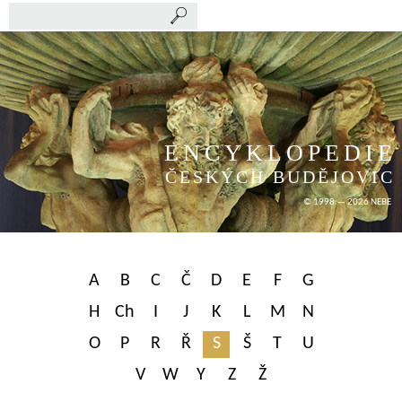
ENCYKLOPEDIE
ČESKÝCH BUDĚJOVIC
© 1998 — 2026 NEBE
A
B
C
Č
D
E
F
G
H
Ch
I
J
K
L
M
N
O
P
R
Ř
S
Š
T
U
V
W
Y
Z
Ž