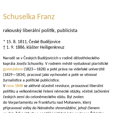
Schuselka Franz
rakouský liberální politik, publicista
* 15. 8. 1811, České Budějovice
† 1. 9. 1886, klášter Heiligenkreuz
Narodil se v Českých Budějovicích v rodině dělostřeleckého
kaprála
Josefa Schuselky
. V rodném městě vystudoval piaristické
gymnázium
(
1823—1828
) a poté práva na vídeňské univerzitě
(
1829—1834
), pracoval jako vychovatel a poté se věnoval
žurnalistice a politické publicistice.
V
roce 1848
se aktivně účastnil revoluce, prosazoval liberální
politiku a velkoněmecké řešení německé otázky, včetně začlenění
českých zemí do celoněmeckého státu. Byl zvolen
do Vorparlamentu ve Frankfurtu nad Mohanem, který
připravoval volby do
Národního shromáždění
, jehož členem