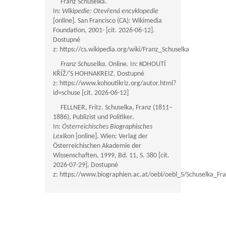
Franz Schuselka.
In:
Wikipedie: Otevřená encyklopedie
[online]. San Francisco (CA): Wikimedia
Foundation, 2001- ​[cit. 2026-06-12].
Dostupné
z: https://cs.wikipedia.org/wiki/Franz_Schuselka
Franz Schuselka.
Online. In: KOHOUTÍ
KŘÍŽ/'S HOHNAKREIZ. Dostupné
z: https://www.kohoutikriz.org/autor.html?
id=schuse [cit. 2026-06-12]
FELLNER, Fritz. Schuselka, Franz (1811–
1886), Publizist und Politiker.
In:
Österreichisches Biographisches
Lexikon
[online]. Wien: Verlag der
Österreichischen Akademie der
Wissenschaften, 1999, Bd. 11, S. 380 [cit.
2026-07-29]. Dostupné
z: https://www.biographien.ac.at/oebl/oebl_S/Schuselka_F