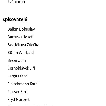
Zvěrokruh
spisovatelé
Balbín Bohuslav
Bartuška Josef
Bezděková Zdeňka
Böhm Willibald
Březina Jiří
Černohlávek Jiří
Farga Franz
Fleischmann Karel
Flusser Emil
Frýd Norbert