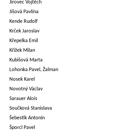
Jírovec Vojtěch
Jíšová Pavlína
Kende Rudolf
Krček Jaroslav
Křepelka Emil
Křížek Milan
Kubišová Marta
Lohonka Pavel, Žalman
Nosek Karel
Novotný Václav
Sarauer Alois
Součková Stanislava
Šebestík Antonín
Šporcl Pavel