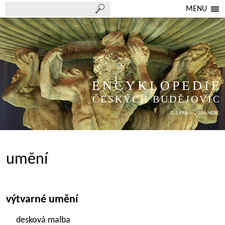
MENU
ENCYKLOPEDIE
ČESKÝCH BUDĚJOVIC
© 1998 — 2026 NEBE
umění
výtvarné umění
desková malba