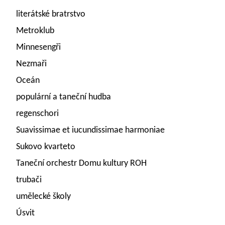
literátské bratrstvo
Metroklub
Minnesengři
Nezmaři
Oceán
populární a taneční hudba
regenschori
Suavissimae et iucundissimae harmoniae
Sukovo kvarteto
Taneční orchestr Domu kultury ROH
trubači
umělecké školy
Úsvit