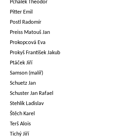
Pchálek Theodor
Pitter Emil
Postl Radomír
Preiss Matouš Jan
Prokopcová Eva
Prokyš František Jakub
Ptáček Jiří
Samson (malíř)
Schuetz Jan
Schuster Jan Rafael
Stehlík Ladislav
Štěch Karel
Terš Alois
Tichý Jiří