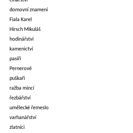
cínařství
domovní znamení
Fiala Karel
Hirsch Mikuláš
hodinářství
kamenictví
pasíři
Pernerové
puškaři
ražba mincí
řezbářství
umělecké řemeslo
varhanářství
zlatníci