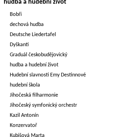
hudba a hudební život
Bobři
dechová hudba
Deutsche Liedertafel
Dyškanti
Graduál českobudějovický
hudba a hudební život
Hudební slavnosti Emy Destinnové
hudební škola
Jihočeská filharmonie
Jihočeský symfonický orchestr
Kazil Antonín
Konzervatoř
Kubišová Marta