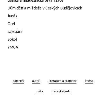
dětské a mládežnické organizace
Dům dětí a mládeže v Českých Budějovicích
Junák
Orel
salesiáni
Sokol
YMCA
partneři
autoři
literatura a prameny
jména
místa
o encyklopedii