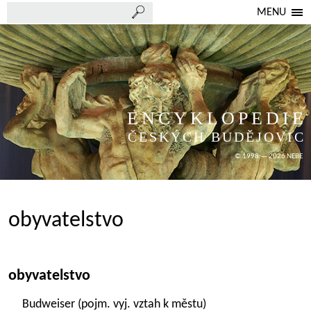
MENU
ENCYKLOPEDIE
ČESKÝCH BUDĚJOVIC
© 1998 — 2026 NEBE
obyvatelstvo
obyvatelstvo
Budweiser (pojm. vyj. vztah k městu)