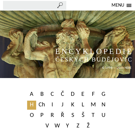
MENU
ENCYKLOPEDIE
ČESKÝCH BUDĚJOVIC
© 1998 — 2026 NEBE
A
B
C
Č
D
E
F
G
H
Ch
I
J
K
L
M
N
O
P
R
Ř
S
Š
T
U
V
W
Y
Z
Ž