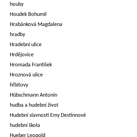
houby
Houdek Bohumil
Hrabánková Magdalena
hradby
Hradební ulice
Hrdějovice
Hromada František
Hroznová ulice
hřbitovy
Hübschmann Antonín
hudba a hudební život
Hudební slavnosti Emy Destinnové
hudební škola
Hueber Leopold