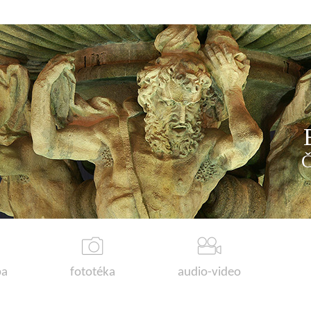
a
fototéka
audio-video