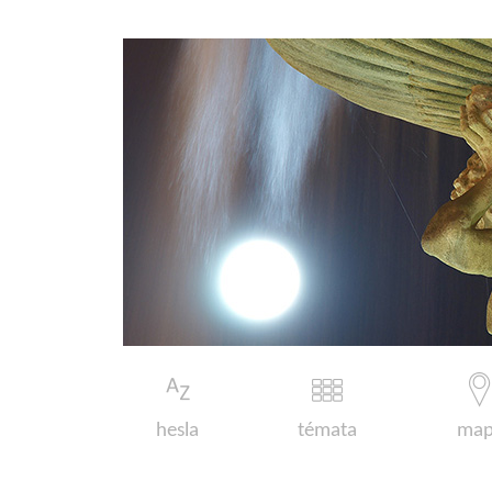
hesla
témata
map