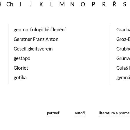
H
Ch
I
J
K
L
M
N
O
P
R
Ř
S
geomorfologické členění
Graduá
Gerstner Franz Anton
Groz-
Geselligkeitsverein
Grubho
gestapo
Grünw
Gloriet
Gulaš 
gotika
gymná
partneři
autoři
literatura a prame