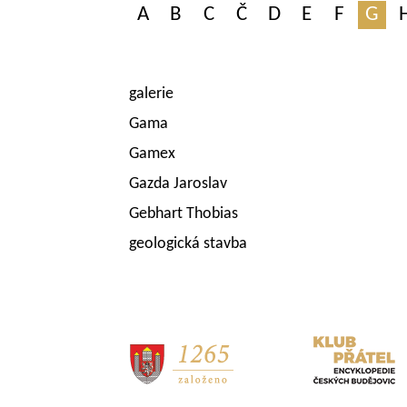
A
B
C
Č
D
E
F
G
galerie
Gama
Gamex
Gazda Jaroslav
Gebhart Thobias
geologická stavba