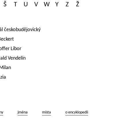
Š
T
U
V
W
Y
Z
Ž
l českobudějovický
Beckert
ffer Libor
ald Vendelín
Milan
zia
ny
jména
místa
o encyklopedii