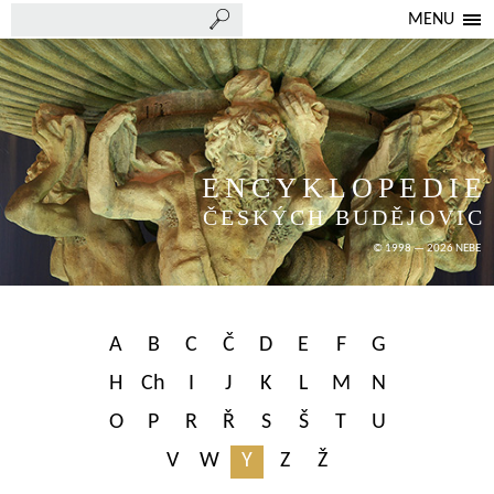
MENU
ENCYKLOPEDIE
ČESKÝCH BUDĚJOVIC
© 1998 — 2026 NEBE
A
B
C
Č
D
E
F
G
H
Ch
I
J
K
L
M
N
O
P
R
Ř
S
Š
T
U
V
W
Y
Z
Ž