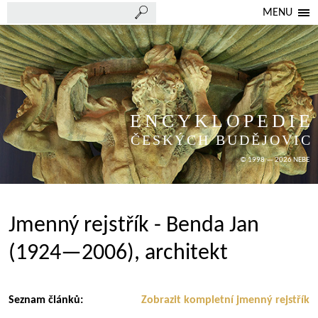
MENU
ENCYKLOPEDIE
ČESKÝCH BUDĚJOVIC
© 1998 — 2026 NEBE
Jmenný rejstřík - Benda Jan
(1924—2006), architekt
Seznam článků:
Zobrazit kompletní jmenný rejstřík