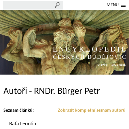
MENU
ENCYKLOPEDIE
ČESKÝCH BUDĚJOVIC
© 1998 — 2026 NEBE
Autoři - RNDr. Bürger Petr
Seznam článků:
Zobrazit kompletní seznam autorů
Baťa Leontin