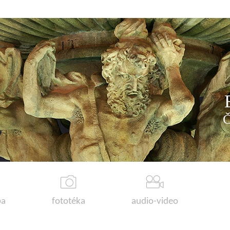
a
fototéka
audio-video