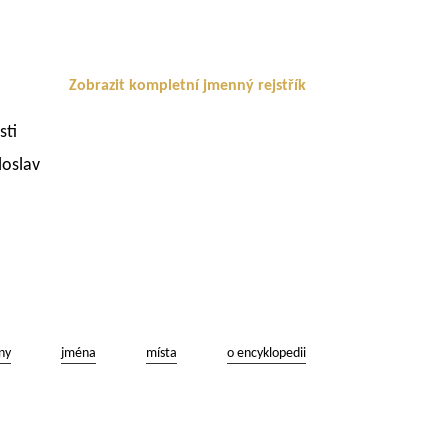
Zobrazit kompletní jmenný rejstřík
sti
loslav
ny
jména
místa
o encyklopedii