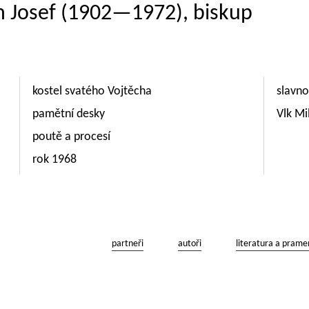
ch Josef (1902—1972), biskup
kostel svatého Vojtěcha
slavno
pamětní desky
Vlk Mi
poutě a procesí
rok 1968
partneři
autoři
literatura a prame