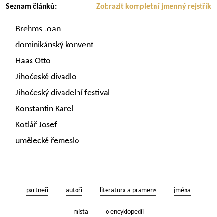
Seznam článků:
Zobrazit kompletní jmenný rejstřík
Brehms Joan
dominikánský konvent
Haas Otto
Jihočeské divadlo
Jihočeský divadelní festival
Konstantin Karel
Kotlář Josef
umělecké řemeslo
partneři
autoři
literatura a prameny
jména
místa
o encyklopedii