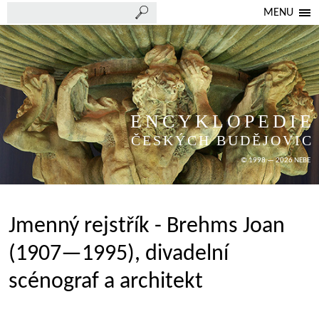
MENU
ENCYKLOPEDIE
ČESKÝCH BUDĚJOVIC
© 1998 — 2026 NEBE
Jmenný rejstřík - Brehms Joan
(1907—1995), divadelní
scénograf a architekt