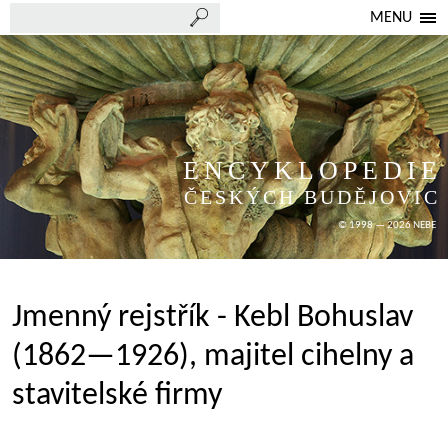
MENU
ENCYKLOPEDIE
ČESKÝCH BUDĚJOVIC
© 1998 — 2026 NEBE
Jmenný rejstřík - Kebl Bohuslav
(1862—1926), majitel cihelny a
stavitelské firmy