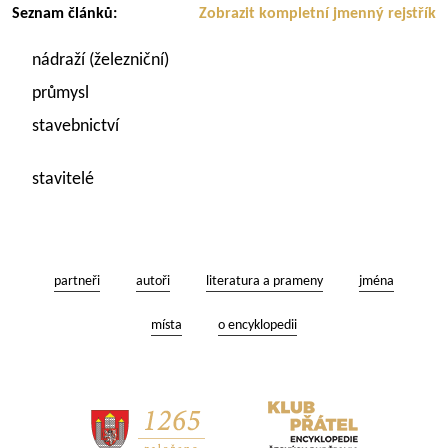
Seznam článků:
Zobrazit kompletní jmenný rejstřík
nádraží (železniční)
průmysl
stavebnictví
stavitelé
partneři
autoři
literatura a prameny
jména
místa
o encyklopedii