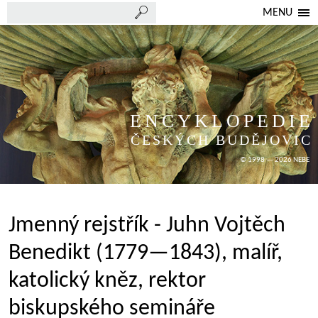
MENU
ENCYKLOPEDIE
ČESKÝCH BUDĚJOVIC
© 1998 — 2026 NEBE
Jmenný rejstřík - Juhn Vojtěch
Benedikt (1779—1843), malíř,
katolický kněz, rektor
biskupského semináře