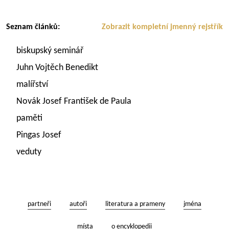
Seznam článků:
Zobrazit kompletní jmenný rejstřík
biskupský seminář
Juhn Vojtěch Benedikt
malířství
Novák Josef František de Paula
paměti
Pingas Josef
veduty
partneři
autoři
literatura a prameny
jména
místa
o encyklopedii